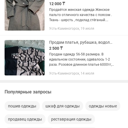
12 000 ₸
Продаётся женская одежда Женское
пальто отличного качества с поясом .
Ткань - шерсть , подклад стёганый.
Размер 46 , но желательно примерить .
Усть-Каменогорск, 19 июля
Чуть приталенный крой выгодно
подчеркнёт ваш силуэт ....
Продам платья, рубашка, водолазка
2 500 ₸
Продам одежду 56-58 размера. В
идеальном состоянии, одевалось 1-2
раза. Розовое длинное платье 6000тг,
черное с бежевым 4500тг, рубашка
Усть-Каменогорск, 14 июля
3500тг, водолазка 2500тг. Вязанные,
теплые платья 32000тг,...
Популярные запросы
пошив одежды
шкаф для одежды
одежды новые
продавец одежды
реставрация одежды