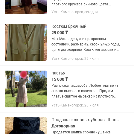
плотного кружева винного цвета.
Шилось на конкретное мероприятие,
Усть-Каменогорск, сегодня
надевала один раз. Подойдёт как на
новогодний корпоратив, день
рождения или любое торжество....
Костюм брючный
29 000 ₸
Max Mara одежда в прекрасном
состоянии, размер 42, сезон 24-25 годы,
цены договорные. Костюмы шерсть и
лен, ветровка, брюки шерсть, платье
Усть-Каменогорск, 29 июля
шерсть меринос...
платья
15 000 ₸
Разгрузка гардероба. Любое платье из
списка высокого качества . Продам
платье сшитое на заказ из плотного
кружева винного цвета. Шилось на
Усть-Каменогорск, 28 июля
конкретное мероприятие, надевала
один раз. Подойдёт как на...
Продажа головных уборов . Шапка-ушанка
Договорная
Продается шапка срочно - ушанка .