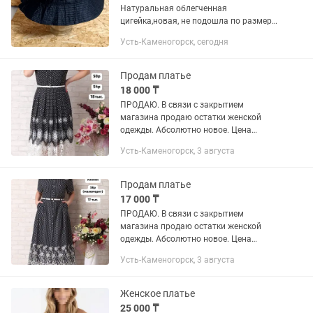
Натуральная облегченная
цигейка,новая, не подошла по размеру.
Производство - Турция . Размер указан
Усть-Каменогорск, сегодня
XL , но желательно примерить . Цена
-20 000 тенге . Продается...
Продам платье
18 000 ₸
ПРОДАЮ. В связи с закрытием
магазина продаю остатки женской
одежды. Абсолютно новое. Цена
указана со скидкой. Платье из черного
Усть-Каменогорск, 3 августа
шифона в белый горошек. Рубашечный
воротничок,застежка впереди до...
Продам платье
17 000 ₸
ПРОДАЮ. В связи с закрытием
магазина продаю остатки женской
одежды. Абсолютно новое. Цена
указана со скидкой. Платье из 100%
Усть-Каменогорск, 3 августа
хлопка. По низу белая вышивка.
Застежка впереди на пуговицы. На
талии...
Женское платье
25 000 ₸