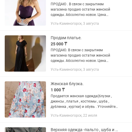
ПРОДАЮ . В связи с закрытием
магазина продаю остатки женской
одежды. Абсолютно новое. Цена
указана со скидкой. Эффектное
Усть-Каменогорск, 3 августа
коктейльное сиреневое платье из
капроновой сетки на корсете. Корсет
сзади на...
Продам платье.
25 000 ₸
ПРОДАЮ. В связи с закрытием
магазина продаю остатки женской
одежды. Абсолютно новое. Цена
указана со скидкой. Платье черного
Усть-Каменогорск, 3 августа
цвета , длинное в пол. Ткань -атлас. От
груди красивая юбка-солнце. С зади...
Женская блузка.
1 000 ₸
Продается женская одежда(блузки ,
джинсы , платья , костюмы , шуба ,
дубленка , куртки) и обувь . Уточняйте
размер и стоимость . Срочно .
Усть-Каменогорск, 22 июля
Желательно заранее договариваться о
времени . Самовывоз ,...
Верхняя одежда -пальто , шуба и мн.др.