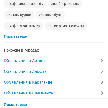
шкафы для одежды б у
дизайнер одежды
одежды куртки
одежды обувь
шкаф для одежды бу
пошив ремонт одежды
Показать еще
новые женские одежды
пошив и реставрация одежды
доставка одежды
Похожие в городах
продавец детской одежды
пошив и ремонт одежды
Объявления в Астане
консультант одежды
пошив реставрация одежды
Объявления в Алматы
стойка одежды
дизайн одежды
шкаф одежды
Объявления в Караганде
вешалки для одежды
Объявления в Шымкенте
Объявления в Актобе
Показать еще