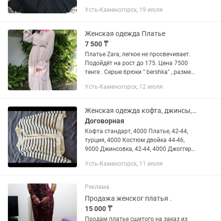
Усть-Каменогорск, 19 июля
Женская одежда Платье
7 500 ₸
Платье Zara, легкое не просвечивает.
Подойдёт на рост до 175. Цена 7500
тенге . Серые брюки " bershka" , размер
42-44. Лёгкие брюки идеально на лето.
Усть-Каменогорск, 12 июля
Состояние идеальное, без изъянов .
Цена 8500...
Женская одежда кофта, джинсы, платья
Договорная
Кофта стандарт, 4000 Платье, 42-44,
турция, 4000 Костюм двойка 44-46,
9000 Джинсовка, 42-44, 4000 Джоггеры
42-44, 3000 Черное платье длинное 42-
Усть-Каменогорск, 11 июля
44, 2000 Куртка двухсторонняя 42-44,
5000 Водолазка...
Реклама
Продажа женског платья .
15 000 ₸
Продам платье сшитого на заказ из