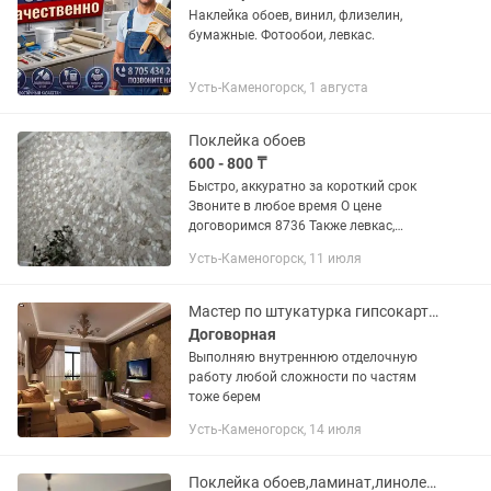
Наклейка обоев, винил, флизелин,
бумажные. Фотообои, левкас.
Усть-Каменогорск, 1 августа
Поклейка обоев
600 - 800 ₸
Быстро, аккуратно за короткий срок
Звоните в любое время О цене
договоримся 8736 Также левкас,
галтели
Усть-Каменогорск, 11 июля
Мастер по штукатурка гипсокартон потолки стен шпаклевка обои малярная
Договорная
Выполняю внутреннюю отделочную
работу любой сложности по частям
тоже берем
Усть-Каменогорск, 14 июля
Поклейка обоев,ламинат,линолеум,левкас,галтели и т д