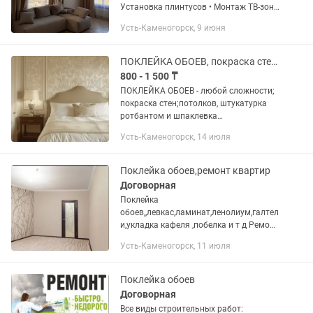
Установка плинтусов • Монтаж ТВ-зон
любой сложности • Отделка
Усть-Каменогорск, 9 июня
бамбуковыми панелями • Работы с
гибким мрамором • Электрика под
ключ - от...
ПОКЛЕЙКА ОБОЕВ, покраска стен и потолков,шпаклевание стен и потолков .
800 - 1 500 ₸
ПОКЛЕЙКА ОБОЕВ - любой сложности;
покраска стен;потолков, штукатурка
ротбантом и шпаклевка
глаттом.Мелкосрочный ремонт, от 900
Усть-Каменогорск, 14 июля
тенге обои, и ПОКРАСКА СТЕН и
ПОТОЛКОВ от 800 тенге Надежда.
Стаж...
Поклейка обоев,ремонт квартир
Договорная
Поклейка
обоев,,левкас,ламинат,ленолиум,галтел
и,укладка кафеля ,побелка и т д Ремонт
квартир под ключ
Усть-Каменогорск, 11 июля
Поклейка обоев
Договорная
Все виды строительных работ: