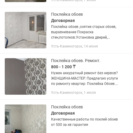
Усть-Каменогорск, 7 июня
Поклейка обоев
Договорная
Поклейка обоев ,снятие старых обоев,
выравнивание Покраска
стен,потолков.Установка дверей,
линолеум, плинтуса
Усть-Каменогорск, 14 июня
Поклейка обоев. Ремонт.
800 - 1 200 ₸
Нужен аккуратный ремонт без нервов?
ЖЕНЩИНА-МАСТЕР. Предлагаю услуги
по ремонту квартир: Поклейка Обоев.
Выравнивание стен под Обои(ротбанд,
Усть-Каменогорск, 1 июля
глатт). Покраска стен, потолков
водоэмульсионной...
Поклейка обоев
Договорная
Качественные работы по поклей обоев
от 500 за кв гарантия