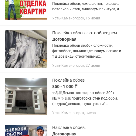
Поклейка обоев, левкас стен, покраска
потолков и стен, линолеум,плинтуса, и
т.д.
Усть-Каменогорск, 15 июня
Поклейка обоев, фотообоев,ремонт квартир линолеум, ламинат, ливкас под обои
Договорная
Поклейка обоев любой сложности,
фотообоев, ламинат,ленолиум,левкас и
т д ,все виды строительных
работа,быстро,качественно
Усть-Каменогорск, 27 июня
Поклейка обоев
850 - 1 000 ₸
✨💪🏼Демонтаж старых обоев 300тг
кВ/м ✨💪🏼подготовка стен под обои,
(шкурка),левкас,штукатурка 🖌️
грунтовка , 🖌️белим стены ,500тг кв/м
Усть-Каменогорск, вчера
🖌️Красим потолки.700 кВ /м 🧹🪣Клеим
обои ,850-1000кв/м 🧹клеим фото...
Наклейка обоев.
Договорная