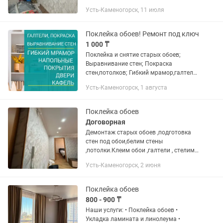
Усть-Каменогорск, 11 июля
Поклейка обоев! Ремонт под ключ
1 000 ₸
Поклейка и снятие старых обоев;
Выравнивание стен; Покраска
стен,потолков; Гибкий мрамор,галтели;
Настил линолеума, ламинат;
Усть-Каменогорск, 1 августа
Установка плинтуса; Установка
дверей; Укладка кафеля; А так же...
Поклейка обоев
Договорная
Демонтаж старых обоев ,подготовка
стен под обои,белим стены
,потолки.Клеим обои ,галтели , стелим
линолиум,монтаж плинтусов.быстро
Усть-Каменогорск, 2 июня
качественно, установка дверей , тв
зона
Поклейка обоев
800 - 900 ₸
Наши услуги: • Поклейка обоев •
Укладка ламината и линолеума •