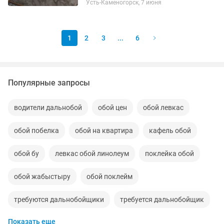
Усть-Каменогорск, 7 июня
1
2
3
...
6
Популярные запросы
водители дальнобой
обой цен
обой левкас
обой побелка
обой на квартира
кафель обой
обой бу
левкас обой линолеум
поклейка обой
обой жабыстыру
обой поклейм
требуются дальнобойщики
требуется дальнобойщик
Показать еще
водитель фуры дальнобойщик
левкас обой