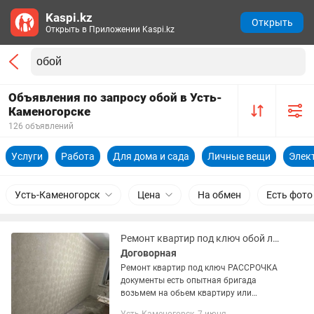
Kaspi.kz
Открыть
Открыть в Приложении Kaspi.kz
Объявления по запросу обой в Усть-
Каменогорске
126 объявлений
Услуги
Работа
Для дома и сада
Личные вещи
Элек
Усть-Каменогорск
Цена
На обмен
Есть фото
Ремонт квартир под ключ обой левкас
Договорная
Ремонт квартир под ключ РАССРОЧКА
документы есть опытная бригада
возьмем на обьем квартиру или
камерческре помешение