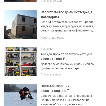
Алматы, сегодня
Даю гарантию на изделие .
Строительство дома, коттеджа, таунхауса,ремонт под ключ, по дизайн проекту
Договорная
Все виды строительных работ - кровля,
кладка, стяжка, штукатурка, брусчатка,
ремонт квартир, заливка фундамента,
делаем ремонт квартир любой
Караганда, вчера
сложности, современным дизайном,
двойные потолки,...
Реклама
Аренда-прокат электроинструментов - TRADE ENERGY RENT
2 000 - 15 000 ₸
Делаете ремонт своими силами или вы
профессиональный мастер-
отделочник? Нет смысла тратить сотни
Алматы, вчера
тысяч тенге на покупку дорогого
оборудования ради разовой задачи!
Компания Trade Energy предоставит...
Частный сварщик
8 000 - 1 000 000 ₸
Сварочные работы | Астана Сварщик!
Принимаю заказы на изготовление
изделий! ✔️ Лофт изделия как с