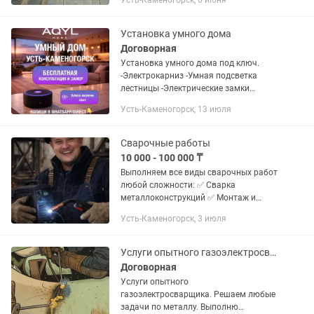
Усть-Каменогорск, 6 июня
быстро и качественно ✔️ Кровельные
работы — шифер, профлист,...
Установка умного дома
Договорная
Установка умного дома под ключ.
-Электрокарниз -Умная подсветка
лестницы -Электрические замки
-Управление освещением голосом и
Усть-Каменогорск, 13 июля
через смартфон (Алиса) -Система от
протечки воды Безопасность и...
Сварочные работы
10 000 - 100 000 ₸
Выполняем все виды сварочных работ
любой сложности: ✅ Сварка
металлоконструкций ✅ Монтаж и
ремонт отопления ✅ Навесы любой
Усть-Каменогорск, 3 июля
сложности ✅ Заборы, ворота, калитки
✅ Решетки, перила, лестницы ✅
Усиление...
Услуги опытного газоэлектросварщика. Решаем любые задачи по металлу
Договорная
Услуги опытного
газоэлектросварщика. Решаем любые
задачи по металлу. Выполню