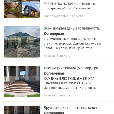
РАБОТЫ ПОД КЛЮЧ 🔨 ✅ Черновые
столярные работы ✅ Чистовые
столярные работы ✅ Каркасное
Новая Бухтарма, 5 августа
строительство ✅ Изготовление и
монтаж металлоконструкций ✅
Монтаж электрики ✅ Обшивка...
Всем добрый день вас приветствует команда профессиональных строителей
Договорная
1. Демонтажные работы Демонтаж
стен и перегородок. Демонтаж полов и
напольных покрытий. Демонтаж
потолков. Демонтаж дверей и окон.
Алматы, 5 августа
Демонтаж сантехнического
оборудования. Вывоз строительного...
Лестница из камня (мрамор, гранит). Внутренняя и внешняя лестница для дома
Договорная
КАМЕННЫЕ ЛЕСТНИЦЫ — ВЕЧНАЯ
КЛАССИКА ВНУТРИ И СНАРУЖИ
Изготовление, монтаж и установка
лестниц из натурального камня по
Алматы, 5 августа
всему миру от профессионалов с 20-
летним опытом. Если вы хотите, чтобы
ваш...
Брусчатка из гранита под ключ
Договорная