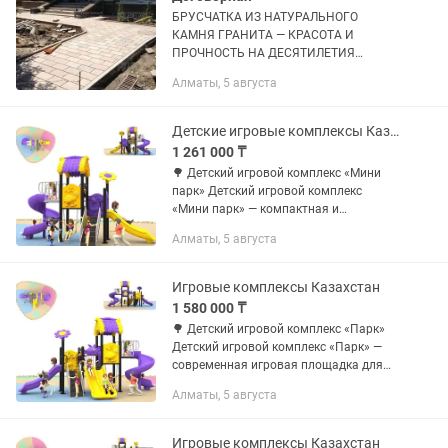
БРУСЧАТКА ИЗ НАТУРАЛЬНОГО
КАМНЯ ГРАНИТА — КРАСОТА И
ПРОЧНОСТЬ НА ДЕСЯТИЛЕТИЯ
Изготовление, монтаж и укладка по
Алматы, 5 августа
всему миру от профессионалов с 20-
летним стажем Если вы ищете
решение, которое...
Детские игровые комплексы Казахстан
1 261 000 ₸
🌳 Детский игровой комплекс «Мини
парк» Детский игровой комплекс
«Мини парк» — компактная и
функциональная игровая площадка
Алматы, 5 августа
для детей от 3 до 12 лет. Идеально
подходит для детских садов, школ,
жилых...
Игровые комплексы Казахстан
1 580 000 ₸
🌳 Детский игровой комплекс «Парк»
Детский игровой комплекс «Парк» —
современная игровая площадка для
активного отдыха и физического
Алматы, 5 августа
развития детей. Отлично подходит для
детских садов, школ, парков,...
Игровые комплексы Казахстан