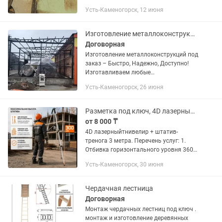
сварочные работы любой сложности с
Усть-Каменогорск, 12 июня
гарантией качества: Строительство и
монтаж: заборы, ворота, навесы,
лестницы,...
Изготовление металлоконструкций
Договорная
Изготовление металлоконструкций под
заказ – Быстро, Надежно, Доступно!
Изготавливаем любые
металлоконструкции по вашим
Усть-Каменогорск, 26 июня
чертежам Ангары, навесы, заборы,
лестницы, каркасы и другое.
Индивидуальный...
Разметка под ключ, 4D лазерный уровень и 3м.тренога.
от 8 000 ₸
4D лазерныйтнивелир + штатив-
тренога 3 метра. Перечень услуг: 1.
Отбивка горизонтального уровня 360°
Что это: Проведение сплошной
Усть-Каменогорск, 30 июня
лазерной линии по периметру
помещения. Зачем: Выставление
высоты...
Чердачная лестница
Договорная
Монтаж чердачных лестниц под ключ .
монтаж и изготовление деревянных