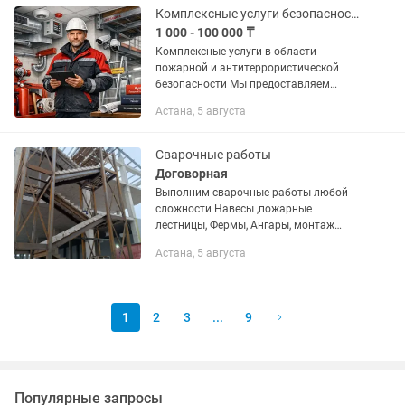
Комплексные услуги безопасности
1 000 - 100 000 ₸
Комплексные услуги в области
пожарной и антитеррористической
безопасности Мы предоставляем
полный спектр услуги для организаций,
Астана, 5 августа
предприятий и объектов любого
назначения — под ключ и с гарантией.
🔧...
Сварочные работы
Договорная
Выполним сварочные работы любой
сложности Навесы ,пожарные
лестницы, Фермы, Ангары, монтаж
сэндвич панелей, договорная цена,
Астана, 5 августа
недорого.
1
2
3
...
9
Популярные запросы