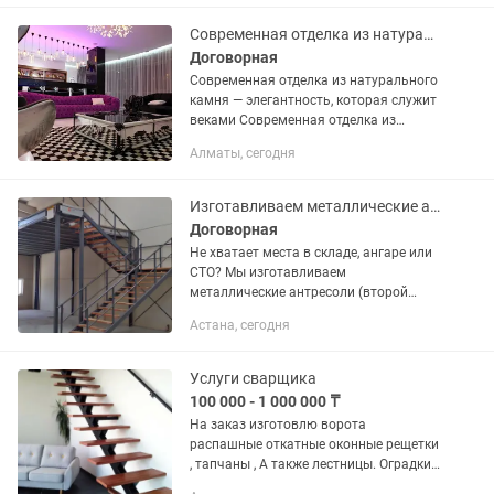
профессиональной укладки.
напольное...
Современная отделка из натурального камня
Договорная
Современная отделка из натурального
камня — элегантность, которая служит
веками Современная отделка из
натурального камня — это идеальное
Алматы, сегодня
сочетание эстетики, прочности и
индивидуального подхода. Мы...
Изготавливаем металлические антресоли, лестницы и платформы под ключ.
Договорная
Не хватает места в складе, ангаре или
СТО? Мы изготавливаем
металлические антресоли (второй
уровень) и лестницы под ключ —
Астана, сегодня
увеличим полезную площадь вашего
помещения без дорогостоящего...
Услуги сварщика
100 000 - 1 000 000 ₸
На заказ изготовлю ворота
распашные откатные оконные рещетки
, тапчаны , А также лестницы. Оградки.
Рещетки. И другие металлоизделия.