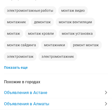
электромонтажные работы
монтаж видео
монтажник
демонтаж
монтаж вентиляции
монтаж
монтаж кровли
монтаж установка
монтаж сайдинга
монтажники
ремонт монтаж
электромонтаж
электромонтажник
Показать еще
видеомонтаж
монтаж металлоконструкций
демонтаж стен
требуется монтажник
Похожие в городах
шиномонтажник
монтаж потолков
Объявления в Астане
монтаж кондиционеров
Объявления в Алматы