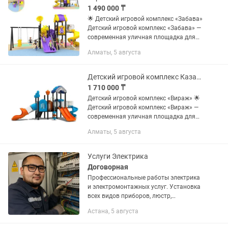
1 490 000 ₸
🌟 Детский игровой комплекс «Забава»
Детский игровой комплекс «Забава» —
современная уличная площадка для
активного отдыха и развития детей.
Алматы, 5 августа
Идеально подходит для детских садов,
школ, жилых...
Детский игровой комплекс Казахстан
1 710 000 ₸
Детский игровой комплекс «Вираж» 🌟
Детский игровой комплекс «Вираж» —
современная уличная площадка для
активных игр и физического развития
Алматы, 5 августа
детей. Благодаря трем видам горок и
просторным игровым...
Услуги Электрика
Договорная
Профессиональные работы электрика
и электромонтажных услуг. Установка
всех видов приборов, люстр,
освещения умных лестниц, сборка
Астана, 5 августа
щитов. Монтаж проводки Делаем свою
работу качественно и аккуратно!