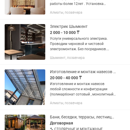
работы более 12лет . Установка
лестниц балясин, укладка пола
Алматы, позавчера
,монтаж на стены любые работы
,коттедж под ключ.
Электрик Шымкент
2 000 - 10 000 ₸
Услуги универсального электрика.
Проводим черновой и чистовой
электромонтаж. Без посредников.
Делаю всё сам. Работы по дизайн-
Шымкент, позавчера
проекту, а также по авторскому
проекту. Опыт работы более 10 лет. -...
Изготовление и монтаж навесов любой сложности
20 000 - 40 000 ₸
Изготовление и монтаж навесов
любой сложности и конфигурации
(поликарбонат сотовый , монолитный
поликарбонат, металлочерепица,
Алматы, позавчера
профлиста) а также
беседки,перила,заборы, лестницы
качественно и не...
Бани, беседки, террасы, лестницы под ключ
Договорная
🔨 СТОЛЯРНЫЕ И МОНТАЖНЫЕ