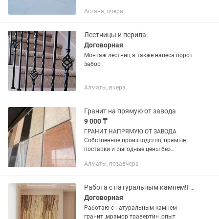
обычной стали так и из нержавеющей
Астана, вчера
✔️ монтаж перил и ограждений ✔️ для
лестниц ✔️ для балконов ✔️ для...
Лестницы и перила
Договорная
Монтаж лестниц а также навеса ворот
забор
Алматы, вчера
Гранит на прямую от завода
9 000 ₸
ГРАНИТ НАПРЯМУЮ ОТ ЗАВОДА
Собственное производство, прямые
поставки и выгодные цены без
посредников. Изготавливаем и
Алматы, позавчера
выполняем монтаж: • входные группы;
• лестницы и ступени; • площадки; •
цоколи...
Работа с натуральным камнем!Гранит Мрамор Травентин .
Договорная
Работаю с натуральным камнем
гранит ,мрамор травертин ,опыт