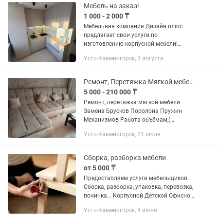
Мебель на заказ!
1 000 - 2 000 ₸
Мебельная компания Дизайн плюс
предлагает свои услуги по
изготовлению корпусной мебели!
Кухни, Шкафы, Детская
Усть-Каменогорск, 3 августа
мебель,Офисная мебель,Торговое
оборудование, любая корпусная
мебель под заказ! Короткие...
Ремонт, Перетяжка Мягкой мебели, окрас
5 000 - 210 000 ₸
Ремонт, перетяжка мягкой мебели
Замена Брусков Поролона Пружин
Механизмов Работа объёмам,(
Поликлиники ,Рестораны Кафе ,
Усть-Каменогорск, 21 июля
Стоматологий ,Гостиниц) Отправляйте
фото для консультации по цене
Сборка, разборка мебели
от 5 000 ₸
Предоставляем услуги мебельщиков.
Сборка, разборка, упаковка, перевозка,
починка... Корпусной Детской Офисной
Мягкой мебели. Работаем без
Усть-Каменогорск, 4 июня
выходных