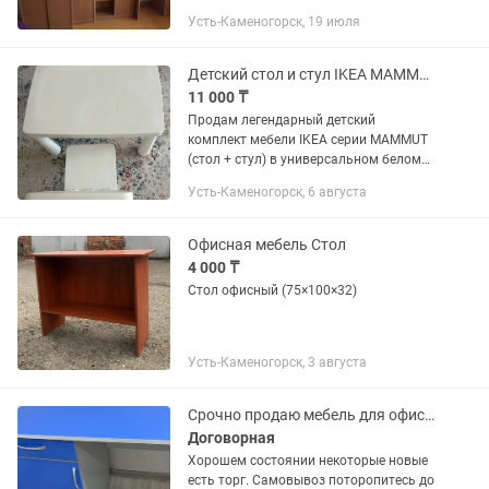
Усть-Каменогорск, 19 июля
Детский стол и стул IKEA MAMMUT (Икеа Маммут), белый комплект
11 000 ₸
Продам легендарный детский
комплект мебели IKEA серии MAMMUT
(стол + стул) в универсальном белом
цвете. Идеальное решение для детской
Усть-Каменогорск, 6 августа
комнаты, зоны творчества или игр.
Комплект выполнен из прочного,...
Офисная мебель Стол
4 000 ₸
Стол офисный (75×100×32)
Усть-Каменогорск, 3 августа
Срочно продаю мебель для офиса весь комплект столы шкафы стулья тумба кре
Договорная
Хорошем состоянии некоторые новые
есть торг. Самовывоз поторопитесь до