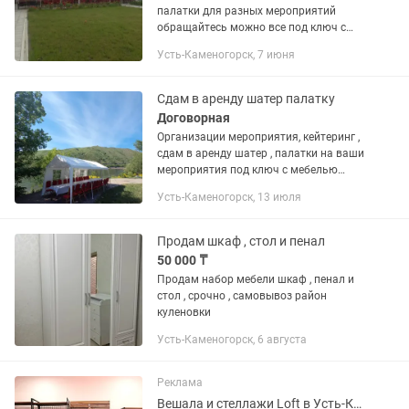
палатки для разных мероприятий
обращайтесь можно все под ключ с
мебелью
Усть-Каменогорск, 7 июня
Сдам в аренду шатер палатку
Договорная
Организации мероприятия, кейтеринг ,
сдам в аренду шатер , палатки на ваши
мероприятия под ключ с мебелью
доставкой и установкой , выездной
Усть-Каменогорск, 13 июля
ресторан у вас дома , не кудаехать не
нужно. Звоните...
Продам шкаф , стол и пенал
50 000 ₸
Продам набор мебели шкаф , пенал и
стол , срочно , самовывоз район
куленовки
Усть-Каменогорск, 6 августа
Реклама
Вешала и стеллажи Loft в Усть-Каменогорске