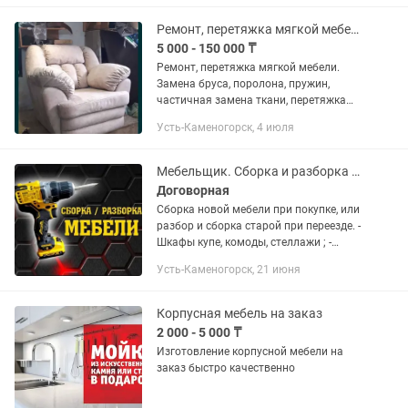
Ремонт, перетяжка мягкой мебели. Изготовление пуфиков.
5 000 - 150 000 ₸
Ремонт, перетяжка мягкой мебели.
Замена бруса, поролона, пружин,
частичная замена ткани, перетяжка
боковин, ремонт сиденья и многое
Усть-Каменогорск, 4 июля
другое. Изготовление пуфиков на
заказ. Гарантия. Качество. Большой...
Мебельщик. Сборка и разборка мебели.
Договорная
Сборка новой мебели при покупке, или
разбор и сборка старой при переезде. -
Шкафы купе, комоды, стеллажи ; -
Сборка офисной мебели ; - Гостиные ; -
Усть-Каменогорск, 21 июня
Детская мебель ; - Сборка кровати,
диванов,...
Корпусная мебель на заказ
2 000 - 5 000 ₸
Изготовление корпусной мебели на
заказ быстро качественно