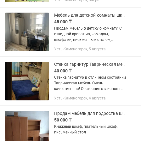
Усть-Каменогорск, вчера
обустройства рабочей и учебной зоны
в детской или подростковой комнате.
Комплект позволяет эффективно...
Мебель для детской комнаты шкаф-кровать
45 000 ₸
Продам мебель в детскую комнату. С
откидной кроватью, комодом,
шкафами, письменным столом,
тумбочкой и пуфиком
Усть-Каменогорск, 5 августа
Стенка гарнитур Таврическая мебель
40 000 ₸
Стенка гарнитур в отличном состоянии
Таврическая мебель Очень
качественная! Состояние отличное т.к
2ой год просто так стоит в закрытой
Усть-Каменогорск, 4 августа
комнате не пользовались. Высота
2.10см Длина 2.80см Пеналы по...
Продам мебель для подростка шкаф
50 000 ₸
Книжный шкаф, плательный шкаф,
письменный стол