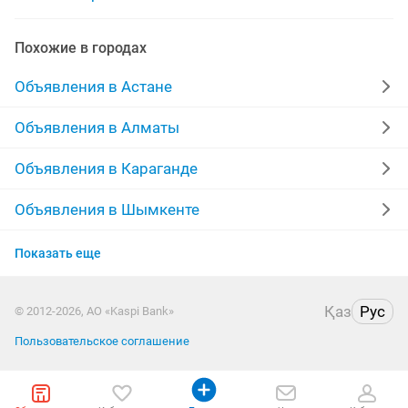
ремонт мягкой мебели
изготовление мебели на заказ
Похожие в городах
сборщик мебели мебельшики
Объявления в Астане
монтаж и демонтаж мебели
Объявления в Алматы
химчистка мебели ковров
химчистка чистка мебели
Объявления в Караганде
грузоперевозки мебели
продавец мебели
Объявления в Шымкенте
Объявления в Актобе
изготовление мебели для
Показать еще
Объявления в Костанае
изготовление корпусной мебели на заказ
Қаз
Рус
© 2012-2026, АО «Kaspi Bank»
Объявления в Павлодаре
ремонт мебели замена
Пользовательское соглашение
Объявления в Уральске
ремонт перетяжка мягкой мебели