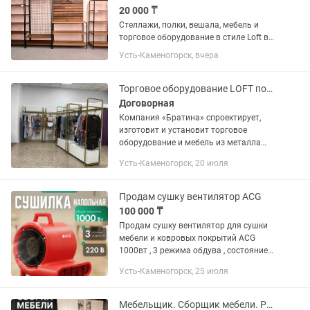
20 000 ₸
Стеллажи, полки, вешала, мебель и
торговое оборудование в стиле Loft в
наличии и на заказ, любые цвета и
Усть-Каменогорск, вчера
размеры. Помощь дизайнера.
Конструкции не требуют крепления к
стене. Наличие и заказ. Каспи...
Торговое оборудование LOFT под заказ
Договорная
Компания «Братина» спроектирует,
изготовит и установит торговое
оборудование и мебель из металла
для Вашего бизнеса. Магазины, офисы,
Усть-Каменогорск, 20 июля
шоу-румы! Сделайте свой бизнес
стильным с нами!
Продам сушку вентилятор ACG
100 000 ₸
Продам сушку вентилятор для сушки
мебели и ковровых покрытий ACG
1000вт , 3 режима обдува , состояние
новой , в эксплуатации была недолго
Усть-Каменогорск, 25 июля
Мебельщик. Сборщик мебели. Ремонт мебели. Выезд за город.