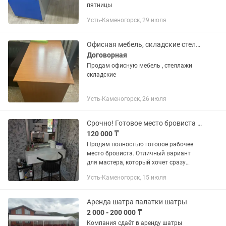
пятницы
Усть-Каменогорск, 29 июля
Офисная мебель, складские стеллажи
Договорная
Продам офисную мебель , стеллажи
складские
Усть-Каменогорск, 26 июля
Срочно! Готовое место бровиста с мебелью, визитками и Instagram
120 000 ₸
Продам полностью готовое рабочее
место бровиста. Отличный вариант
для мастера, который хочет сразу
начать работать без лишних
Усть-Каменогорск, 15 июля
вложений. Всё аккуратное, в хорошем
состоянии. В комплект входит: •...
Аренда шатра палатки шатры
2 000 - 200 000 ₸
Компания сдаёт в аренду шатры