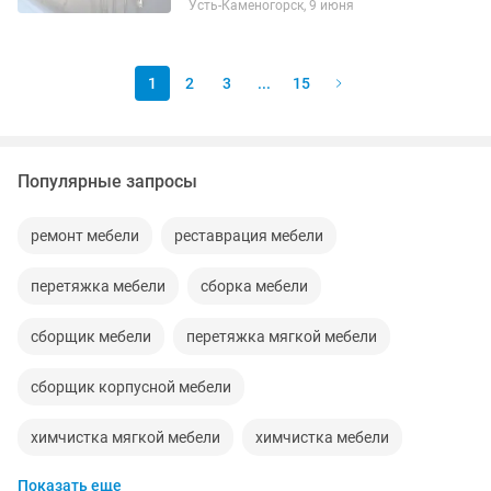
Усть-Каменогорск, 9 июня
1
2
3
...
15
Популярные запросы
ремонт мебели
реставрация мебели
перетяжка мебели
сборка мебели
сборщик мебели
перетяжка мягкой мебели
сборщик корпусной мебели
химчистка мягкой мебели
химчистка мебели
Показать еще
сборщики мебели
перевозка мебели