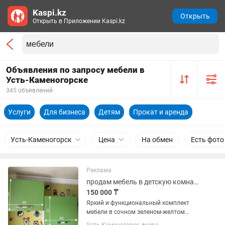
Kaspi.kz
Открыть
Открыть в Приложении Kaspi.kz
Объявления по запросу мебели в
Усть-Каменогорске
345 объявлений
Услуги
Для бизнеса
Детям
Прокат и аренда
Усть-Каменогорск
Цена
На обмен
Есть фото
Реклама
продам мебель в детскую комнату, в хорошем состоянии, цена договорная
150 000 ₸
Яркий и функциональный комплект
мебели в сочном зеленом-желтом
исполнении. Отлично подойдет для