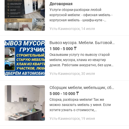
Договорная
Услуги сборки-разборки любой
корпусной мебели: - офисная мебель -
корпусная мебель - шкафы-купе -
детская мебель - спальная мебель -
Усть-Каменогорск, 14 июля
прихожие и т.п. Bы пeреезжаете?,
пoкупаeтe мебель? или же проcто...
Вывоз мусора. Мебели. Бытовой техники. Строительного мусора.
1 500 - 5 000 ₸
Оказываем услугу по вывозу старой
мебели, мусора, хлама из квартир
домов. Рвботаем аккуратно, без шума.
По вопросам обращаться 24/7.
Усть-Каменогорск, 30 июля
Сборщик мебели, мебельщик, сборка
5 000 - 10 000 ₸
Сборка, разборка мебели! Так же
можно заказать мебель у меня. Если
хотите узнать о стоимости,
отправляйте ссылку или фото . Я
Усть-Каменогорск, 19 июня
работаю очень аккуратно,
качественно!