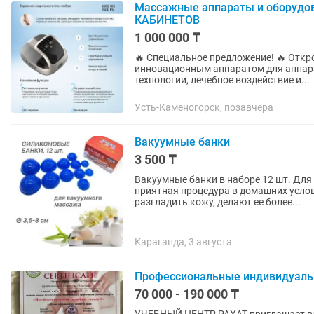
Массажные аппараты и оборудо
КАБИНЕТОВ
1 000 000 ₸
🔥 Специальное предложение! 🔥 Откройте новый уровень ухода с ВЭНТУН WHIEDA –
инновационным аппаратом для аппар
технологии, лечебное воздействие и...
Усть-Каменогорск, позавчера
Вакуумные банки
3 500 ₸
Вакуумные банки в наборе 12 шт. Для тела и лица. Массаж вакуумным
приятная процедура в домашних усло
разгладить кожу, делают ее более...
Караганда, 3 августа
Профессиональные индивидуаль
70 000 - 190 000 ₸