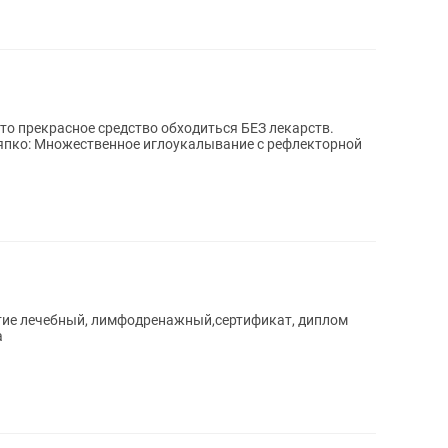
япко: Множественное иглоукалывание с рефлекторной
тие лечебный, лимфодренажный,сертификат, диплом
а