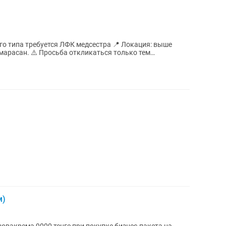
о типа требуется ЛФК медсестра 📍 Локация: выше
марасан. ⚠️ Просьба откликаться только тем
м)