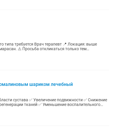
о типа требуется Врач терапевт 📍 Локация: выше
марасан. ⚠️ Просьба откликаться только тем
 турмалиновым шариком лечебный
области сустава ✅ Увеличение подвижности ✅ Снижение
егенерации тканей ✅ Уменьшение воспалительного