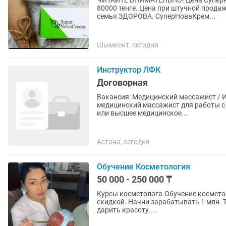
ЧИТАЙТЕ ВНИМАТЕЛЬНО! Цена Суперновакрема 9000 тенге при покупке бизнес-пакета на
80000 тенге. Цена при штучной продаже 12000 тенге. (с 3 февраля). С SuperNovacreаm ВСЯ
семья ЗДОРОВА. СуперНоваКрем...
Шымкент, сегодня
Инструктор ЛФК
Договорная
Вакансия: Медицинский массажист / Инструктор ЛФК В нашу к
медицинский массажист для работы с детьми и взрослыми.
или высшее медицинское...
Астана, сегодня
Обучение Косметология
50 000 - 250 000 ₸
Курсы косметолога.Обучение косметологии. Индивидуальные Курсы Космет
скидкой. Начни зарабатывать 1 млн. Тенге в месяц!!! Престижна
дарить красоту....