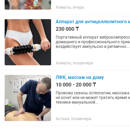
Алматы, вчера
Аппарат для антицеллюлитного 
230 000 ₸
Портативный аппарат виброкомпресси
домашнего и профессионального применения! Его главные преимуще
воздействует импульсно и ритмично...
Алматы, позавчера
ЛФК, массаж на дому
10 000 - 20 000 ₸
Провожу сеансы остеопатии, массажа и ЛФК с выездом на
не хочет или не может тратить время на дорогу. Дополнительно также в
техники мануальной...
Астана, позавчера