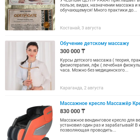
УЧЕБНЫЙ ЦЕНТР РАХАТ приглашает ва
пользе, видах, назначении массажа и
обучающемуся! Много практики до...
Костанай, 3 августа
Обучение детскому массажу
300 000 ₸
Курсы детского массажа ( теория, пра
физиотерапия, лфк ( лечебная физкуль
часа. Можно без медицинского...
Караганда, 2 августа
Массажное кресло Массажёр Кр
830 000 ₸
Массажное вендинговое кресло для ве
установил один раз и зарабатывай! В кресло интегрирована платежная система Kaspi QR,
позволяющая проводить...