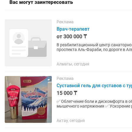
Вас могут заинтересовать
Реклама
Врач-терапевт
от 300 000 ₸
В реабилитационный центр санаторног
проспекта Аль-Фараби, по дороге в Ал
кандидатам, которых устраивает...
Алматы, сегодня
Реклама
Суставной гель для суставов с
15 000 ₸
✅ Облегчение боли и дискомфорта в 
мышечного напряжения ✅ Ускорение р
процесса 👉 Всё это достигается...
Актау, сегодня