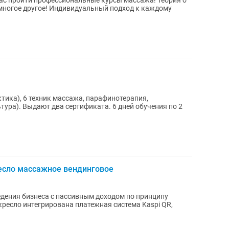
с пройти профессиональные курсы массажа! Теория о
 многое другое! Индивидуальный подход к каждому
ктика), 6 техник массажа, парафинотерапия,
тура). Выдают два сертификата. 6 дней обучения по 2
есло массажное вендинговое
дения бизнеса с пассивным доходом по принципу