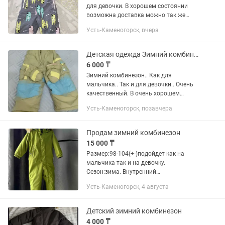
для девочки. В хорошем состоянии
возможна доставка можно так же
приехать померить. О цене
Усть-Каменогорск, вчера
договоримся)
Детская одежда Зимний комбинезон
6 000 ₸
Зимний комбинезон.. Как для
мальчика.. Так и для девочки.. Очень
качественный. В очень хорошем
состоянии.Фото немного
Усть-Каменогорск, позавчера
размыто.Комбинезон очень теплый и
удобный.
Продам зимний комбинезон
15 000 ₸
Размер:98-104(+-)подойдет как на
мальчика так и на девочку.
Сезон:зима. Внутренний
материал:флис. Застежки
Усть-Каменогорск, 4 августа
молния,липучки. Мех на капюшоне
отстегивается. Очень теплый и
удобный. Остальные вопросы по...
Детский зимний комбинезон
4 000 ₸