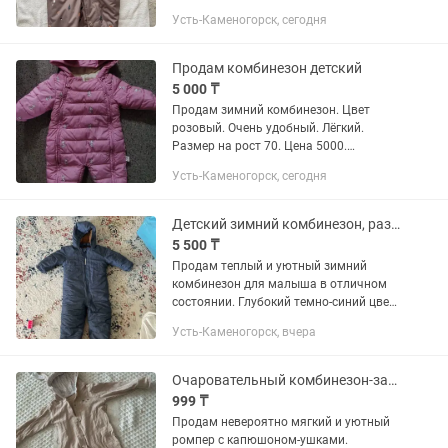
Crockid. Цвет коричневый с мелким
Усть-Каменогорск, сегодня
рисунком, свободного фасона.
Капюшон не съемный с хорошей
опушкой пушистой
Продам комбинезон детский
5 000 ₸
Продам зимний комбинезон. Цвет
розовый. Очень удобный. Лёгкий.
Размер на рост 70. Цена 5000.
Комбинезон на мальчика новый,
Усть-Каменогорск, сегодня
размер на рост 104. Цена 8700
Шапка+шарф 1000. Шапка бежевая,
цена 1000. Так...
Детский зимний комбинезон, размер 86-92см
5 500 ₸
Продам теплый и уютный зимний
комбинезон для малыша в отличном
состоянии. Глубокий темно-синий цвет,
практичный и немаркий. Подходит на
Усть-Каменогорск, вчера
холодную осень, еврозиму и морозную
погоду Удобство: Длинная...
Очаровательный комбинезон-зайка для вашего малыша в отличном состоянии
999 ₸
Продам невероятно мягкий и уютный
ромпер с капюшоном-ушками.