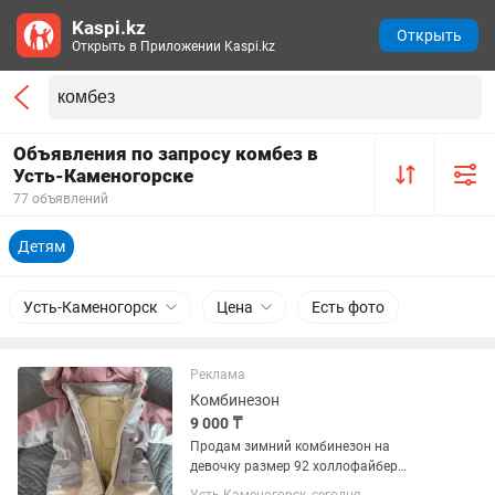
Kaspi.kz
Открыть
Открыть в Приложении Kaspi.kz
Объявления по запросу комбез в
Усть-Каменогорске
77 объявлений
Детям
Усть-Каменогорск
Цена
Есть фото
Реклама
Комбинезон
9 000 ₸
Продам зимний комбинезон на
девочку размер 92 холлофайбер
Подойдет с годика до полутора лет В