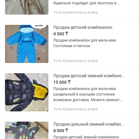
Идеально подойдет для прогулок в
теплую погоду, домашних фотосессий
Усть-Каменогорск, вчера
или в качестве поддевы. Материал:
приятная к телу ткань, не сковывает...
Продам детский комбенизон
4 500 ₸
Продам комбинезон для мальчика.
Состояние отличное.
Усть-Каменогорск, вчера
Продам детский зимний комбинезон
15 000 ₸
Продам комбинезон для мальчика
раздельный в хорошем состоянии
возможна доставка. Можете приехать
померить если нужно, носили точно до
Усть-Каменогорск, вчера
100см ростом. Зимой не мерз спинка
всегда закрытая удобно что в...
Продам цельный зимний комбинезон
8 000 ₸
Продам детский зимний комбинезон