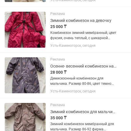
Усть-Каменогорск, сегодня
отличном состоянии
Реклама
Зимний комбинезон на девочку
25 000 ₸
Комбинезон зимний мембранный, цвет
фуксия, очень теплый, с шикарной
меховой опушкой капюшон глубокий,
Усть-Каменогорск, сегодня
имеется пояс, рукавицы в комплекте.
Размер 92( подходит и на 86-92-98) за
счет отворотов на...
Реклама
Осенне- весенний комбинезон на мальчика
28 000 ₸
Демисезонный комбинезон для
мальчика. Размер 80-86, цвет темно
серый с мелким рисунком. Не съемный
Усть-Каменогорск, сегодня
капюшон глубокий. Мембранный,
можно стирать в стиральной машине.
Реклама
Зимний комбинезон для мальчика
35 000 ₸
Зимний комбинезон мембранный для
мальчика. Размер 86-92 фирма