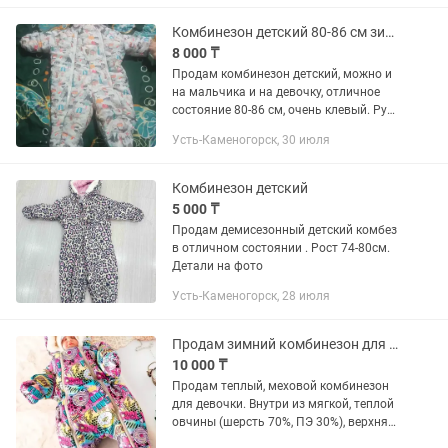
Комбинезон детский 80-86 см зимний
8 000 ₸
Продам комбинезон детский, можно и
на мальчика и на девочку, отличное
состояние 80-86 см, очень клевый. Руки
и ноги можно закрыть.
Усть-Каменогорск, 30 июля
Комбинезон детский
5 000 ₸
Продам демисезонный детский комбез
в отличном состоянии . Рост 74-80см.
Детали на фото
Усть-Каменогорск, 28 июля
Продам зимний комбинезон для девочки
10 000 ₸
Продам теплый, меховой комбинезон
для девочки. Внутри из мягкой, теплой
овчины (шерсть 70%, ПЭ 30%), верхняя
ткань - мембрана, утеплитель