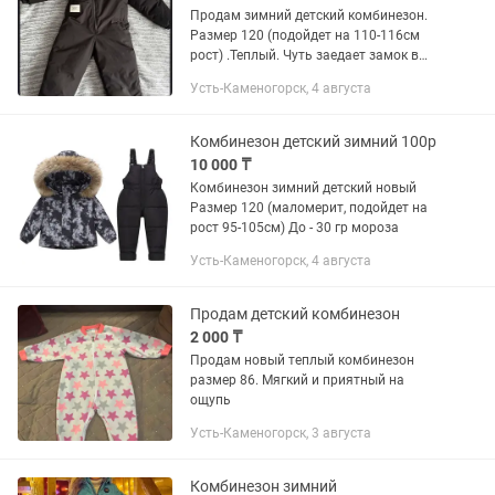
Продам зимний детский комбинезон.
Размер 120 (подойдет на 110-116см
рост) .Теплый. Чуть заедает замок в
одном месте сверху, два зубца
Усть-Каменогорск, 4 августа
расходятся, (на последнем фото
показала) - но застегивается.
Комбинезон детский зимний 100р
10 000 ₸
Комбинезон зимний детский новый
Размер 120 (маломерит, подойдет на
рост 95-105см) До - 30 гр мороза
Усть-Каменогорск, 4 августа
Продам детский комбинезон
2 000 ₸
Продам новый теплый комбинезон
размер 86. Мягкий и приятный на
ощупь
Усть-Каменогорск, 3 августа
Комбинезон зимний