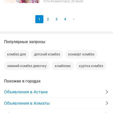
Усть-Каменогорск, 28 июля
холлофайбер 250 гр. от +5 до -25
градусов. Размер 80,...
1
2
3
4
Популярные запросы
комбез для
детский комбез
конверт комбез
зимний комбез девочку
комбезик
куртка комбез
Похожие в городах
Объявления в Астане
Объявления в Алматы