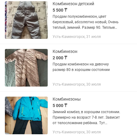
Комбинезон детский
5 500 ₸
Продам полукомбинезон, цвет
бирюзовый, абсолютно новый, Очень
теплый, зимний. Размер 90. Теплые
штанишки. Резинки на талии и по
Усть-Каменогорск, 31 июля
бокам обеспечивают хорошую
посадку. Сшиты качественно. Размер...
Комбинезон
2 000 ₸
Продам комбинезон на девочку
размер 80 в хорошем состоянии
Усть-Каменогорск, 30 июля
Комбинезоны
5 000 ₸
Зимний комбез, в хорошем состоянии.
Примерно на возраст 7-8 лет. Зависит
от телосложение ребёнка. Тут
написано размер 8.
Усть-Каменогорск, 30 июля