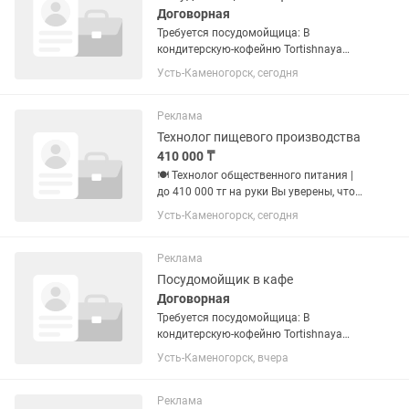
Договорная
Требуется посудомойщица: В
кондитерскую-кофейню Tortishnaya
требуется посудомойщица. Требуется
Усть-Каменогорск, сегодня
работоспособная,пунктуальная,чистоп
лотная,трудолюбивая женщина.
Требования : мытье посуды,помощь...
Реклама
Технолог пищевого производства
410 000 ₸
🍽️ Технолог общественного питания |
до 410 000 тг на руки Вы уверены, что
вкус начинается не со специй, а с
Усть-Каменогорск, сегодня
технологии? Тогда нам есть о чем
поговорить. Мы ищем технолога,
который не проходит мимо...
Реклама
Посудомойщик в кафе
Договорная
Требуется посудомойщица: В
кондитерскую-кофейню Tortishnaya
требуется посудомойщица. Требуется
Усть-Каменогорск, вчера
работоспособная,пунктуальная,чистоп
лотная,трудолюбивая женщина.
Требования : мытье посуды,помощь...
Реклама