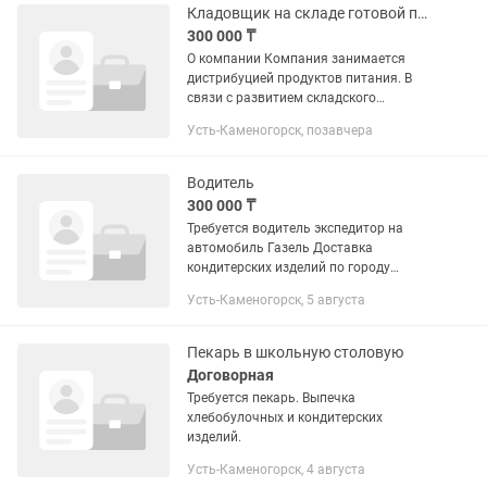
создавать...
Кладовщик на складе готовой продукции
300 000 ₸
О компании Компания занимается
дистрибуцией продуктов питания. В
связи с развитием складского
комплекса приглашаем в команду
Усть-Каменогорск, позавчера
кладовщика на группу товаров
бакалея и кондитерские...
Водитель
300 000 ₸
Требуется водитель экспедитор на
автомобиль Газель Доставка
кондитерских изделий по городу
График 5/2
Усть-Каменогорск, 5 августа
Пекарь в школьную столовую
Договорная
Требуется пекарь. Выпечка
хлебобулочных и кондитерских
изделий.
Усть-Каменогорск, 4 августа