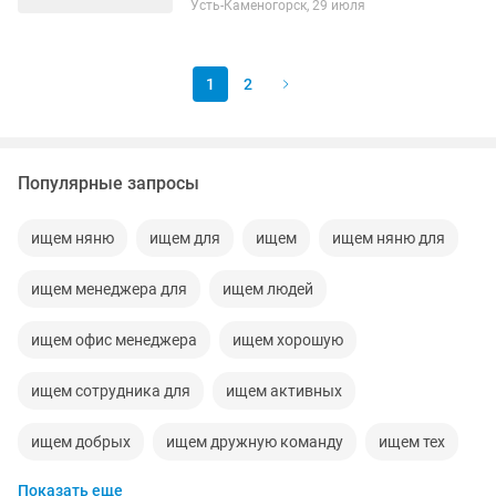
Усть-Каменогорск, 29 июля
Рассматриваем девушек от 18 лет. ✅
Ищем ответственных,...
1
2
Популярные запросы
ищем няню
ищем для
ищем
ищем няню для
ищем менеджера для
ищем людей
ищем офис менеджера
ищем хорошую
ищем сотрудника для
ищем активных
ищем добрых
ищем дружную команду
ищем тех
Показать еще
ищем команду специалистов