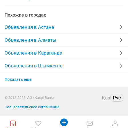
ищем команду менеджера
Похожие в городах
ищем активных менеджеров
Объявления в Астане
ищем специалиста обучению
ищем дом
Объявления в Алматы
ищем торговых представителей
Объявления в Караганде
ищем кассир кассирша
ищем семью для
Объявления в Шымкенте
Объявления в Актобе
ищем сотрудника пункт
Показать еще
Объявления в Костанае
Қаз
Рус
© 2012-2026, АО «Kaspi Bank»
Объявления в Таразе
Пользовательское соглашение
Объявления в Павлодаре