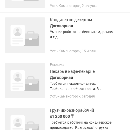
технологий приготовления
Усть-Каменогорск, 2 августа
кондитерских изделий (торты,
пирожные, десерты, кремы, начинки).
Кондитер по десертам
Договорная
Умение работать с бисквитом,кремом
и т.д
Усть-Каменогорск, 15 июля
Реклама
Пекарь в кафе-пекарне
Договорная
Требуется пекарь-кондитер.
Требования и обязанности: В
кондитерскую-кофейню Tortishnaya
Усть-Каменогорск, сегодня
требуется пекарь-кондитер.
Требования: Опыт работы пекарь-
кондитером от 6 месяцев (опыт в
Грузчик-разнорабочий
кофейне или кафе...
от 250 000 ₸
Требуется работник на кондитерское
производство. Разгрузка/погрузка