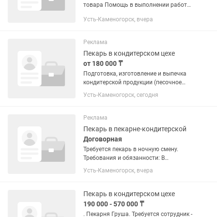
товара Помощь в выполнении работы
кондитером.
Усть-Каменогорск, вчера
Реклама
Пекарь в кондитерском цехе
от 180 000 ₸
Подготовка, изготовление и выпечка
кондитерской продукции (песочное
печенье, медовые торты); р-н Жд
Усть-Каменогорск, сегодня
вокзала, Защита, 5/2.
Реклама
Пекарь в пекарне-кондитерской
Договорная
Требуется пекарь в ночную смену.
Требования и обязанности: В
кондитерскую-кофейню Tortishnaya
Усть-Каменогорск, вчера
требуется пекарь. Умение работать с
тестом,базовые навыки,обучение
проведем. Ищем ответственных...
Пекарь в кондитерском цехе
190 000 - 570 000 ₸
. Пекарня Груша. Требуется сотрудник -