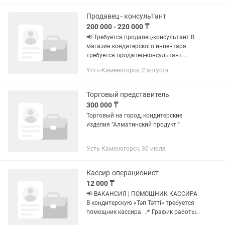
Продавец - консультант
200 000 - 220 000 ₸
📢 Требуется продавец-консультант В
магазин кондитерского инвентаря
требуется продавец-консультант.
Обязанности: • Консультация
Усть-Каменогорск, 2 августа
покупателей • Продажа товара •
Поддержание порядка на витринах •...
Торговый представитель
300 000 ₸
Торговый на город, кондитерские
изделия "Алматинский продукт "
Усть-Каменогорск, 30 июля
Кассир-операционист
12 000 ₸
📢 ВАКАНСИЯ | ПОМОЩНИК КАССИРА
В кондитерскую «Тәп Тәтті» требуется
помощник кассира. 📍 График работы:
2/2 🕘 Время: с 09:00 до 22:00 ✅