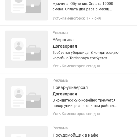
мужчина. Обучение. Оплата 19000
смена. Оплата два раза в месяц.
График - три через три, с 5:00 до 15:00.
Усть-Каменогорск, 17 июня
Реклама
Уборщица
Договорная
Требуется уборщица: В кондитерскую-
кофейню Tortishnaya требуется
уборщица. Требуется
Усть-Каменогорск, сегодня
пунктуальная,чистоплотная,трудолюб
ивая женщина. Требования : следить
за чистотой общего зала,мытье
Реклама
полов,чистота...
Повар-универсал
Договорная
В кондитерскую-кофейню требуется
повар универсал с опытом работы.
Требования: Опыт работы поваром от
Усть-Каменогорск, сегодня
6 месяцев (опыт в кофейне или кафе
будет преимуществом). Умение
работать по технологическим...
Реклама
Посудомойщик в кафе