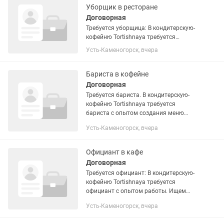
Уборщик в ресторане
Договорная
Требуется уборщица: В кондитерскую-
кофейню Tortishnaya требуется
уборщица. Требуется
Усть-Каменогорск, вчера
пунктуальная,чистоплотная,трудолюб
ивая женщина. Требования : следить
за чистотой общего зала,мытье
Бариста в кофейне
полов,чистота...
Договорная
Требуется бариста. В кондитерскую-
кофейню Tortishnaya требуется
бариста с опытом создания меню
напитков,кофе,матча,лимонады. Ищем
Усть-Каменогорск, вчера
приветливого, аккуратного и
энергичного человека, который умеет...
Официант в кафе
Договорная
Требуется официант: В кондитерскую-
кофейню Tortishnaya требуется
официант с опытом работы. Ищем
приветливого, аккуратного и
Усть-Каменогорск, вчера
энергичного человека, который любит
работать с людьми и умеет