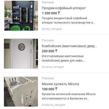
микрорайоне Самал 1...
Реклама
Продам кофейный аппарат
1 200 000 ₸
Продам вендинговый кофейный
аппарат испанского производства в
отличном техническом состоянии
Актау, сегодня
Jofemar Bluetec G23. Цена 1200 000 тг.
В стоимость входит платежный
аппарат. Возможен торг.
Реклама
Ковбойские (маятниковые) двери для кафе и ресторанов
250 000 ₸
Изготавливаем маятниковые
(ковбойские) двери для кафе,
ресторанов, баров и кухонь HoReCa.
Астана, сегодня
Двери открываются в обе стороны,
удобны при высокой проходимости
персонала. Оснащаются круглым...
Реклама
Манеж кровать Micuna
100 000 ₸
Кроватки испанской компании Micuna
изготавливаются в Валенсии из
экологически чистых материалов. В
Алматы, сегодня
первую очередь, это бук –