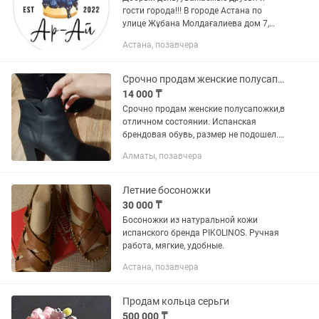
гости города!!! В городе Астана по
улицe Жұбана Молдағалиева дом 7,
НП-25 ЖК "DELTA" открылся новый
Астана, позавчера
кондитерский магазин "Ар - Ай". Режим
работы кондитерского...
Срочно продам женские полусапожки
14 000 ₸
Срочно продам женские полусапожки,в
отличном состоянии. Испанская
брендовая обувь, размер не подошел.
Одевали 2-3 раза.
Алматы, позавчера
Летние босоножки
30 000 ₸
Босоножки из натуральной кожи
испанского бренда PIKOLINOS. Ручная
работа, мягкие, удобные.
Астана, позавчера
Продам кольца серьги
500 000 ₸