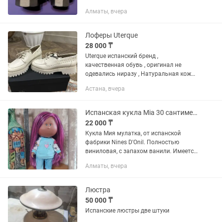
Алматы, вчера
Лоферы Uterque
28 000 ₸
Uterque испанский бренд ,
качественная обувь , оригинал не
одевались ниразу , Натуральная кожа ,
размер в размер , этикетка пакетик
Астана, вчера
коробка имеется. Не звонить а писать
на номер.Брали за 55
Испанская кукла Mia 30 сантиметров винил.
22 000 ₸
Кукла Мия мулатка, от испанской
фабрики Nines D'Onil. Полностью
виниловая, с запахом ванили. Имеется
фирменное клеймо, ручки и ножки
Алматы, вчера
подвижные. Длинные прямые волосы,
густая прошивка,глазки...
Люстра
50 000 ₸
Испанские люстры две штуки