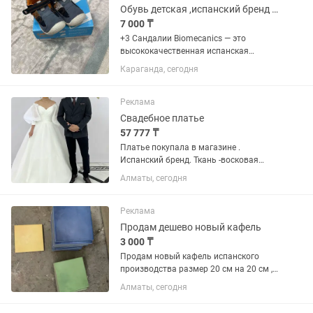
Обувь детская ,испанский бренд Biomecanics
7 000 ₸
+3 Сандалии Biomecanics — это
высококачественная испанская
детская обувь, разработанная
Караганда, сегодня
совместно с Институтом биомеханики
Валенсии и Испанской ассоциацией
педиатров. Бренд специализируется
Реклама
на...
Свадебное платье
57 777 ₸
Платье покупала в магазине .
Испанский бренд. Ткань -восковая
органза. Размер S. Очень красивое ,
Алматы, сегодня
будете королевой. Самое главное
удобное , регулируется шнурками. Есть
кольцо. Покупала за 285000...
Реклама
Продам дешево новый кафель
3 000 ₸
Продам новый кафель испанского
производства размер 20 см на 20 см ,
25 штук за 3000 тенге, мелкий кафель
Алматы, сегодня
размер 10 см на 10 см разных цветов
26 штук за 3000 тенге. Купить можно в