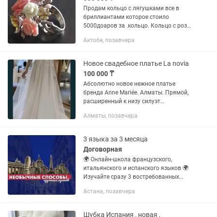
Продам кольцо с лягушками все в
бриллиантами которое стоило
5000доаров за .кольцо. Кольцо с розой
испанский бренди за .серьги с
Актобе, позавчера
жемчугом за
Новое свадебное платье La novia
100 000 ₸
Абсолютно новое нежное платье
бренда Anne Mariée. Алматы. Прямой,
расширенный к низу силуэт
Полупрозрачный легкий шелк, тюль и
Алматы, позавчера
французское кружево с ручной
вышивкой Воздушная декоративная
деталь на...
3 языка за 3 месяца
Договорная
🌍 Онлайн-школа французского,
итальянского и испанского языков 🌍
Изучайте сразу 3 востребованных
языка в одной школе 🇫🇷🇮🇹🇪🇸 ✨ У
Астана, позавчера
нас: • французский язык • итальянский
язык • испанский язык 👩🏫 Для...
Шубка Испания , новая ,