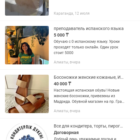
Караганда, 12 июля
преподаватель испанского языка
5 000 ₸
Обучаю с 0 испанскому языку. Уроки
проходят только онлайн. Один урок
стоит 5000
Алматы, вчера
Босоножки женские кожаные, Испания
40 000 ₸
Настоящая испанская обувь! Новые
женские босоножки, привезены из
Мадрида. Обувной магазин на пр. Гран
Виа. 100% кожа. 39 размер, подойдет
Алматы, вчера
также на 38,5
Все для кондитера, торты, пироги и свежие выпечки в наличии и на заказ
Договорная
Добрый день, уважаемые друзья и