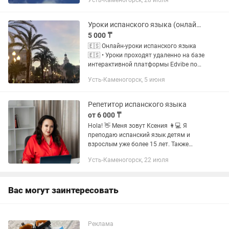
Усть-Каменогорск, 28 июля
Меня зовут Камила, я —
дипломированный преподаватель с
педагогическим...
Уроки испанского языка (онлайн, индивидуально)
5 000 ₸
🇪🇸 Онлайн-уроки испанского языка
🇪🇸 • Уроки проходят удаленно на базе
интерактивной платформы Edvibe по
видеозвонку 🖥️ • Основной фокус на
Усть-Каменогорск, 5 июня
говорении, расширении словарного
запаса и грамматике 🗣️ •...
Репетитор испанского языка
от 6 000 ₸
Hola! 👋 Меня зовут Ксения 👩💻 Я
преподаю испанский язык детям и
взрослым уже более 15 лет. Также
обучаю русскому языку для
Усть-Каменогорск, 22 июля
испаноговорящих, используя
испанский как мост 🌉 между языками.
🕒...
Вас могут заинтересовать
Реклама