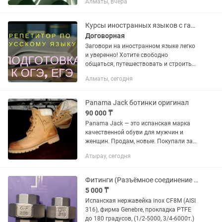
Алматы, вчера
гарантия Характеристики:
Обновленный профиль
металлочерепицы Монтерроса
Курсы иностранных языков с гарантией результата
скандинавского типа с улучшенной...
Договорная
Заговори на иностранном языке легко
и уверенно! Хотите свободно
общаться, путешествовать и строить
карьеру без языкового барьера? Наши
Алматы, сегодня
курсы помогут: начать обучение с нуля
или подтянуть...
Panama Jack ботинки оригинал
90 000 ₸
Panama Jack — это испанская марка
качественной обуви для мужчин и
женщин. Продам, новые. Покупали за
150тыс, отдам за 90.
Атырау, сегодня
Фитинги (Разъёмное соединение американка.)
5 000 ₸
Испанская нержавейка inox CF8M (AISI
316), фирма Genebre, прокладка PTFE
до 180 градусов, (1/2-5000, 3/4-6000т.)