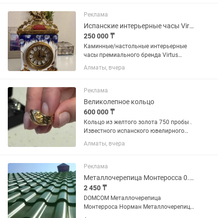
традиционное дерево для мебели и
музыкальных инструментов. Элементы
Реклама
из МДФ...
Испанские интерьерные часы Virtus
250 000 ₸
Каминные/настольные интерьерные
часы премиального бренда Virtus
Madrid, испанский премиум-бренд,
Алматы, вчера
изделие из позолоченной бронзы и
синего фарфора. Кварцевый механизм,
тяжелые и устойчивые. Статусный...
Реклама
Великолепное кольцо
600 000 ₸
Кольцо из желтого золота 750 пробы .
Известного испанского ювелирного
бренда Каррера и Каррера с
Алматы, вчера
бриллиантами . Практически новое
размер 17
Реклама
Металлочерепица Монтеросса 0.45--0.50
2 450 ₸
DOMCOM Металлочерепица
Монтерроса Норман Металлочерепица
Монтерроса Норман Фирменная