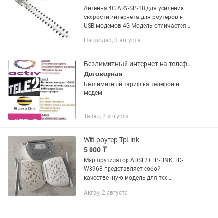
Антенна 4G ARY-SP-18 для усиления
скорости интернета для роутеров и
USB-модемов 4G Модель отличается
высоким коэффициентом усиления
Павлодар, 3 августа
беспроводного сигнала, достигающим
18 dBi, что значительно...
Безлимитный интернет на телефон
Договорная
Безлимитный тариф на телефон и
модем
Тараз, 2 августа
Wifi роутер TpLink
5 000 ₸
Маршрутизатор ADSL2+TP-LINK TD-
W8968 представляет собой
качественную модель для тех
пользователей, которым нужно
Актау, 2 августа
собрать в сеть периферийные
устройства и обеспечить всем
компьютерам в сети быстрый и...