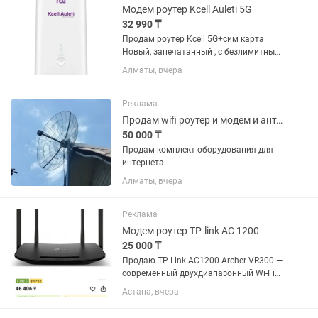
подключения и...
Модем роутер Kcell Auleti 5G
32 990 ₸
Продам роутер Kcell 5G+сим карта
Новый, запечатанный , с безлимитным
интернетом без ограничения скорости,
Алматы, вчера
тариф полностью безлимитный на
месяц 2995 со скидкой 5G Wi-Fi poytep
Huawei H155 WiFi Kcell...
Реклама
Продам wifi роутер и модем и антенну keenetic
50 000 ₸
Продам комплект оборудования для
интернета
Алматы, вчера
Реклама
Модем роутер TP-link AC 1200
25 000 ₸
Продаю TP-Link AC1200 Archer VR300 —
современный двухдиапазонный Wi-Fi
роутер, обеспечивающий стабильное и
Астана, вчера
быстрое подключение к интернету для
дома или небольшого офиса.