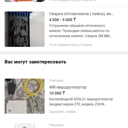
Усть-Каменогорск, 2 августа
видеокамер и интернета. - Обжим
профессиональным...
Сварка оптоволокна ( пайка), интернет
4 000 - 5 000 ₸
Устранения обрывов оптического
кабеля. Проводим любые работы по
оптическому кабелю. Сварка SM MM.
Замеры на затухание,
Усть-Каменогорск, 8 июня
Рефлектограмма. Протяжка кабеля.
Монтаж оптического кросса. Монтаж...
Вас могут заинтересовать
Реклама
Wifi маршрутизатор
10 000 ₸
Беспроводной ADSL2+ маршрутизатор
(модем) марки ZTE, модель ZXHN
H108N.Устройство брендировано
Шымкент, вчера
оператором связи «Казахтелеком».
Маршрутизатор оснащен четырьмя
портами LAN для проводного
Реклама