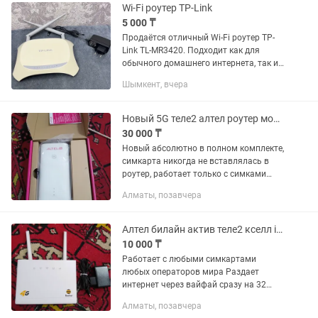
Преимущества: ...
Wi-Fi роутер TP-Link
5 000 ₸
Продаётся отличный Wi-Fi роутер TP-
Link TL-MR3420. Подходит как для
обычного домашнего интернета, так и
для использования за городом или на
Шымкент, вчера
даче. Главная фишка этой модели —
поддержка 3G/4G...
Новый 5G теле2 алтел роутер модем вайфай Wi-Fi
30 000 ₸
Новый абсолютно в полном комплекте,
симкарта никогда не вставлялась в
роутер, работает только с симками
алтел теле2 Работает в 5G если есть
Алматы, позавчера
покрытие в вашем доме в 5G Работает
в 4G с агрегацией...
Алтел билайн актив теле2 кселл izi роутер модем
10 000 ₸
Работает с любыми симкартами
любых операторов мира Раздает
интернет через вайфай сразу на 32
устройства Раздает интернет через
Алматы, позавчера
выход LAN RG45 Регистрация