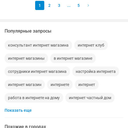
1
2
3
...
5
Популярные запросы
консультант интернет магазина
интернет клуб
интернет магазины
в интернет магазине
сотрудники интернет магазина
настройка интернета
интернет магазин
интернете
интернет
работа в интернете на дому
интернет частный дом
Показать еще
ищу работу в интернете
вакансии работа в интернете
интернет консультант
интернет маркетинг
Похожие в городах