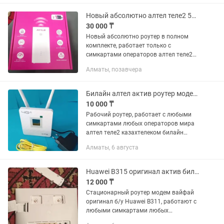
бесплатно, настройка бесплатно, за
тариф сами...
Новый абсолютно алтел теле2 5G 4G Wi-Fi роутер модем
30 000 ₸
Новый абсолютно роутер в полном
комплекте, работает только с
симкартами операторов алтел теле2
казахтелеком с тарифом для роутера и
Алматы, позавчера
модема, симкарта никогда не
вставлялась в роутер Работает в 5G...
Билайн алтел актив роутер модем вайфай стационарный
10 000 ₸
Рабочий роутер, работает с любыми
симкартами любых операторов мира
алтел теле2 казахтелеком билайн
актив кселл izi Раздает интернет через
Алматы, 6 августа
вайфай сразу на 32 устройства
одновременно Раздает интернет...
Huawei B315 оригинал актив билайн алтел роутер модем вайфай 4G Wi-Fi
12 000 ₸
Стационарный роутер модем вайфай
оригинал б/у Huawei B311, работают с
любыми симкартами любых
операторов мира алтел теле2