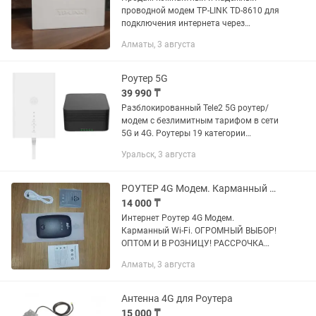
проводной модем TP-LINK TD-8610 для
подключения интернета через
телефонную линию (ADSL/ADSL2+).
Алматы, 3 августа
Состояние отличное, устройство
полностью рабочее, не глючит и не...
Роутер 5G
39 990 ₸
Разблокированный Tele2 5G роутер/
модем с безлимитным тарифом в сети
5G и 4G. Роутеры 19 категории
способны выдавать высокие скоростя
Уральск, 3 августа
там где обычные модемы/роутеры
дают маленькую скорость интернета....
РОУТЕР 4G Модем. Карманный Wi-Fi. Оптом и в розницу
14 000 ₸
Интернет Роутер 4G Модем.
Карманный Wi-Fi. ОГРОМНЫЙ ВЫБОР!
ОПТОМ И В РОЗНИЦУ! РАССРОЧКА
Kaspi Red! Характеристики Тип Wi-Fi
Алматы, 3 августа
роутер Максимальная скорость
беспроводного соединения 300Мбит/с
Защита...
Антенна 4G для Роутера
15 000 ₸