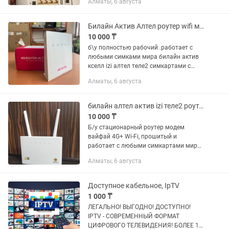
Алматы, 6 августа
казахтелеком билайн актив кселл izi и
заграничными симкартами тоже...
Билайн Актив Алтел роутер wifi модем 4G до 150мб.сек
10 000 ₸
б\у полностью рабочий .работает с
любыми симками мира билайн актив
кселл izi алтел теле2 симкартами с
пропускной способностью до 150 мб
Алматы, 6 августа
сек, по стандарту 4G+ CPE можно
подключить через вайфай 32...
билайн алтел актив izi теле2 роутер модем 4G
10 000 ₸
Б/у стационарный роутер модем
вайфай 4G+ Wi-Fi, прошитый и
работает с любыми симкартами мира -
билайн актив теле2 алтел кселл izi
Алматы, 6 августа
казахтелеком, раздает интернет через
Wi-Fi вайфай сразу на 32...
Доступное кабельное, IpTV
1 000 ₸
ЛЕГАЛЬНО! ВЫГОДНО! ДОСТУПНО!
IPTV - СОВРЕМЕННЫЙ ФОРМАТ
ЦИФРОВОГО ТЕЛЕВИДЕНИЯ! БОЛЕЕ 10