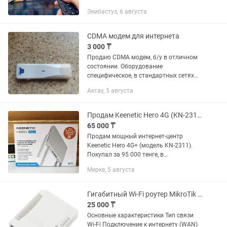
ЛЕТ НА РЫНКЕ! КАЧЕСТВО ВСЕ ЛУЧШЕ,
Экибастуз, 6 августа
А ЦЕНА - ПОСТОЯННАЯ!
ПОДКЛЮЧЕНИЕ - 1000тг.
АБОНЕНТСКАЯ ПЛАТА - 1000тг./
CDMA модем для интернета
месяц...
3 000 ₸
Продаю CDMA модем, б/у в отличном
состоянии. Оборудование
специфическое, в стандартных сетях
GSM работать не будет! Только CDMA!
Актау, 5 августа
Продам Keenetic Hero 4G (KN-2311) Мощный Wi-Fi 6 роутер
65 000 ₸
Продам мощный интернет-центр
Keenetic Hero 4G+ (модель KN-2311).
Покупал за 95 000 тенге, в
использовании был всего чуть больше
Мерке, 5 августа
месяца. Состояние идеальное,
практически новое устройство.
Ключевые...
Гигабитный Wi-Fi роутер MikroTik RB951G-2HnD
25 000 ₸
Основные характеристики Тип связи
Wi-Fi Подключение к интернету (WAN)