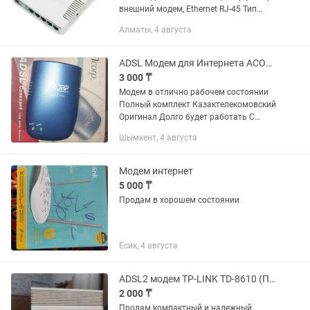
внешний модем, Ethernet RJ-45 Тип
устройства роутер Стандарт Wi-Fi
Алматы, 4 августа
802.11 b (Wi-Fi 1), a (Wi-Fi 2), g (Wi-Fi 3), n
(Wi-Fi...
ADSL Модем для Интернета ACORP
3 000 ₸
Модем в отлично рабочем состоянии
Полный комплект Казактелекомовский
Оригинал Долго будет работать С
уважением
Шымкент, 4 августа
Модем интернет
5 000 ₸
Продам в хорошем состоянии
Есик, 4 августа
ADSL2 модем TP-LINK TD-8610 (Полный комплект)
2 000 ₸
Продам компактный и надежный