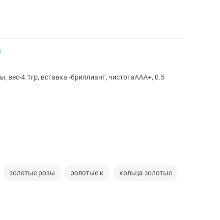
ы
ка -бриллиант, чистотаААА+, 0.5
золотые розы
золотые к
кольца золотые