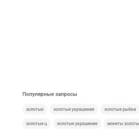
Популярные запросы
золотые
золотые украшения
золотые рыбки
золотые ц
золотые украшение
монеты золот