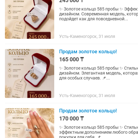
245 000 ₸
✨ Золотое кольцо 585 пробы ✨ Эффектное золотое кольцо с необычным геометрическим
дизайном. Современная модель, котор
подойдет как для повседневной...
Усть-Каменогорск, 31 июля
Продам золотое кольцо!
165 000 ₸
✨ Золотое кольцо 585 пробы ✨ Стильное золотое кольцо с оригинальным рельефным
дизайном. Элегантная модель, которая
для особых случаев. 📌...
Усть-Каменогорск, 31 июля
Продам золотое кольцо!
170 000 ₸
✨ Золотое кольцо 585 пробы ✨ Стильное кольцо с оригинальным дизайном, которое станет
эффектным дополнением любого образ
покупки для себя. 📌...