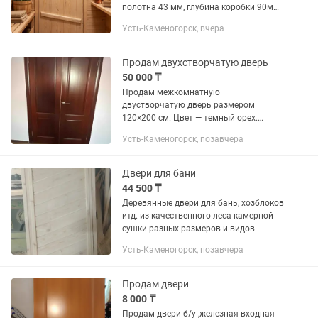
полотна 43 мм, глубина коробки 90мм.
Комплект- дверное полотно, коробка!
Усть-Каменогорск, вчера
Материал сухая российская сосна.
Новая!!! Без навесов! ...
Продам двухстворчатую дверь
50 000 ₸
Продам межкомнатную
двустворчатую дверь размером
120×200 см. Цвет — темный орех.
Дверь в хорошем состоянии, без
Усть-Каменогорск, позавчера
серьезных повреждений. Самовывоз
район Левого берега.
Двери для бани
44 500 ₸
Деревянные двери для бань, хозблоков
итд. из качественного леса камерной
сушки разных размеров и видов
Усть-Каменогорск, позавчера
Продам двери
8 000 ₸
Продам двери б/у ,железная входная