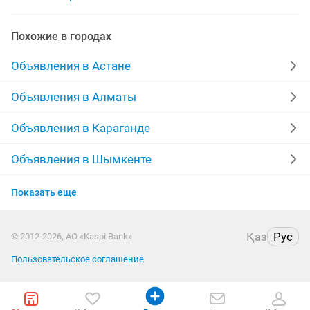
двери для бани
двери входные металлические
Похожие в городах
Объявления в Астане
Объявления в Алматы
Объявления в Караганде
Объявления в Шымкенте
Объявления в Актобе
Показать еще
Объявления в Актау
Қаз
Рус
© 2012-2026, АО «Kaspi Bank»
Объявления в Таразе
Пользовательское соглашение
Объявления в Уральске