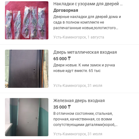
Накладки с узорами для дверей дома
Договорная
Дверные накладки для дверей дома и
сада в полном комплекте не
распечатанные новые,золотистого
цвета с узорами
Усть-Каменогорск, 1 августа
Дверь металлическая входная
65 000 ₸
Двери новые. К ним замок и ручка
новые идут вместе. 65 тыс
Усть-Каменогорск, 31 июля
Железная дверь входная
35 000 ₸
В отличном состоянии, стальная,
прочная, качественная, со всеми
сопутствующими деталями(короб,
замок...). Самовывоз
Усть-Каменогорск, 31 июля