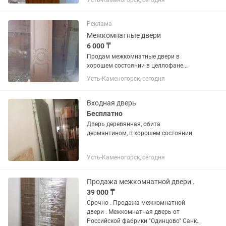
Усть-Каменогорск, сегодня
Реклама
Межкомнатные двери
6 000 ₸
Продам межкомнатные двери в
хорошем состоянии в целлофане.
Коричневый цвет 6.000тг. за штуку.
Усть-Каменогорск, сегодня
(Высота 200 см. Ширина 55 см.
Толщина 3,5см.) Белый цвет 5.000тг. за
штуку (Высота 200 см. Ширина 60...
Входная дверь
Бесплатно
Дверь деревянная, обита
дермантином, в хорошем состоянии
Усть-Каменогорск, сегодня
Продажа межкомнатной двери .
39 000 ₸
Срочно . Продажа межкомнатной
двери . Межкомнатная дверь от
Российской фабрики "Одинцово" Санкт-