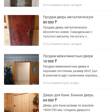
Петербург . Отличного качества по
Усть-Каменогорск, сегодня
характеристикам и шумоизоляции .
Срочно.до конца месяца...
Продам дверь металлическую
85 000 ₸
Продам дверь металлическую.
Абсолютно новая. Самодельная с
толстого металла. Не путать с
магазинной . Утепления. Стоит
Усть-Каменогорск, сегодня
дорогой замок.
Продам межкомнатные двери
10 000 ₸
Продам межкомнатные двери в
хорошем состоянии, размер 60×2 2шт.
В комплекте идут наличники, коробка,
ручка, петли
Усть-Каменогорск, вчера
Дверь для бани. Банная дверь.
64 000 ₸
Дверь для бани размер по коробке
1800×700 мм, толщина дверного