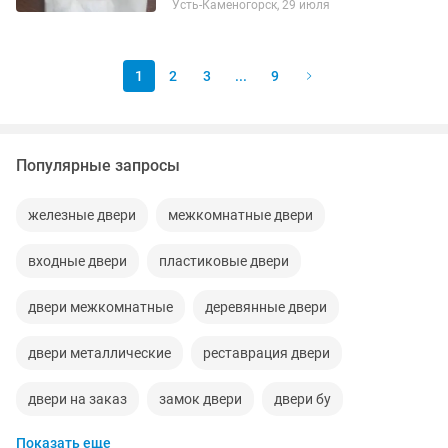
Усть-Каменогорск, 29 июля
1
2
3
...
9
Популярные запросы
железные двери
межкомнатные двери
входные двери
пластиковые двери
двери межкомнатные
деревянные двери
двери металлические
реставрация двери
двери на заказ
замок двери
двери бу
Показать еще
утепление двери
стекло двери
балконные двери