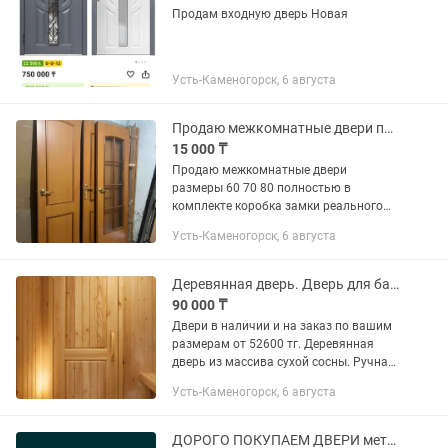
Продам входную дверь Новая
Усть-Каменогорск, 6 августа
Продаю межкомнатные двери полностью в комплекте
15 000 ₸
Продаю межкомнатные двери
размеры 60 70 80 полностью в
комплекте коробка замки реального
покупателю хороший торг по городу
Усть-Каменогорск, 6 августа
доставлю Каждая по 15 000 тенге
Деревянная дверь. Дверь для бани. Межкомнатная дверь. Входная дверь.
90 000 ₸
Двери в наличии и на заказ по вашим
размерам от 52600 тг. Деревянная
дверь из массива сухой сосны. Ручная
работа! Надёжная, тёплая и красивая
Усть-Каменогорск, 6 августа
— отличный вариант для дома или
бани. Толщина полотна...
ДОРОГО ПОКУПАЕМ ДВЕРИ металлические [ железные ]