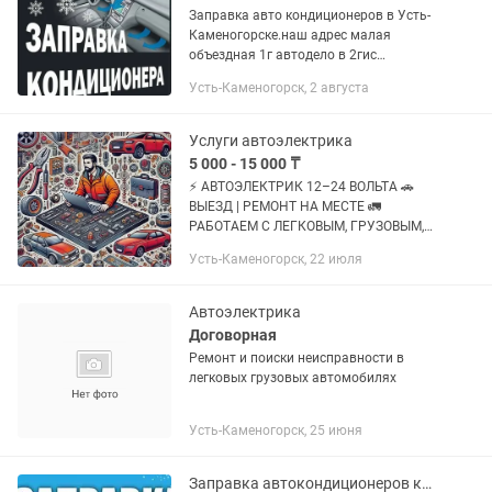
Заправка авто кондиционеров в Усть-
Каменогорске.наш адрес малая
объездная 1г автодело в 2гис
Заправка спецтехники. (легковые,
Усть-Каменогорск, 2 августа
грузовые автомобили, спецтехника,
комбайны, трактора, экскаваторы,...
Услуги автоэлектрика
5 000 - 15 000 ₸
⚡ АВТОЭЛЕКТРИК 12–24 ВОЛЬТА 🚗
ВЫЕЗД | РЕМОНТ НА МЕСТЕ 🚛
РАБОТАЕМ С ЛЕГКОВЫМ, ГРУЗОВЫМ,
КОММЕРЧЕСКИМ ТРАНСПОРТОМ И
Усть-Каменогорск, 22 июля
СПЕЦТЕХНИКОЙ Профессиональный
автоэлектрик быстро и качественно
решит любые проблемы...
Автоэлектрика
Договорная
Ремонт и поиски неисправности в
легковых грузовых автомобилях
Усть-Каменогорск, 25 июня
Заправка автокондиционеров кондиционеров автозаправка комбайн фуры трактор