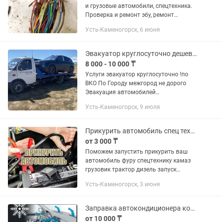
и грузовые автомобили, спецтехника.
Проверка и ремонт эбу, ремонт
проводки, решение проблем с запуском
Усть-Каменогорск, 6 июня
авто, нестабильной работой двс и
электронных систем...
Эвакуатор круглосуточно дешевле не бывает ВКО межгород по городу РФ
8 000 - 10 000 ₸
Услуги эвакуатор круглосуточно !по
ВКО По Городу межгород не дорого
Эвакуация автомобилей
Транспортировка авто Услуги
Усть-Каменогорск, 9 июля
эвакуатора Эвакуатор круглосуточно
Эвакуатор для легковых автомобилей
...
Прикурить автомобиль спец технику 12/24 запуск тракторов фур дизеля
от 3 000 ₸
Поможем запустить прикурить ваш
автомобиль фуру спецтехнику камаз
грузовик трактор дизель запуск
специальным оборудованием
Усть-Каменогорск, 3 июня
пусковой устройством СТАНИСЛАВ
Заправка автокондиционера кондиционера кондер дозоправка выезд диагностика
от 10 000 ₸