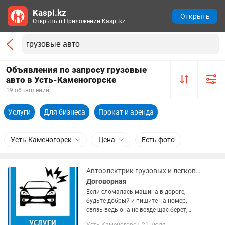
Kaspi.kz
Открыть
Открыть в Приложении Kaspi.kz
Объявления по запросу грузовые
авто в Усть-Каменогорске
19 объявлений
Услуги
Для бизнеса
Прокат и аренда
Усть-Каменогорск
Цена
Есть фото
Автоэлектрик грузовых и легковых авто с выездом.
Договорная
Если сломалась машина в дороге,
будьте добрый и пишите на номер,
связь ведь она не везде щас берет,
пишем свой адрес и выезд готов!!!