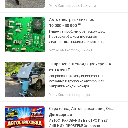
состоянии, полностью исправна.
Усть-Каменогорск, 1 августа
Надежная и удобная в использовании,
значительно облегчает монтаж и
демонтаж тяжелых...
Автоэлектрик - диагност
10 000 - 30 000 ₸
Решение проблем с запуском двс.
Проверка эбу, компьютерная
диагностика, проверка и ремонт
электронных систем автомобиля.
Усть-Каменогорск, 6 июня
Видеоэндоскоп. Дымогенератор,.
Замер давления топлива.
Осциллограф. Ремонт...
Заправка автокондиционеров. Автокондиционер
от 14 990 ₸
Заправка автокондиционеров на
легковые и грузовые автомобили.
Заправка кондиционера
(автокондиционера) на спецтехнику
Усть-Каменогорск, вчера
погрузчики, экскаваторы, грейдеры и
др. Цену уточняйте по телефону!
Заправка...
Страховка, Автострахование, Онлайн!
Договорная
АВТОСТРАХОВАНИЕ БЫСТРО И БЕЗ
ЛИШНИХ ПРОБЛЕМ! Оформлю