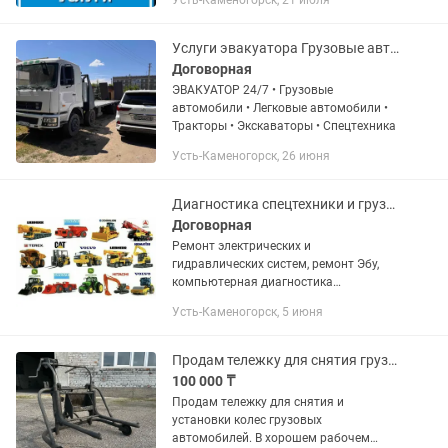
Усть-Каменогорск, 21 июля
Работаем только по ЭЛЕКТРИКЕ
грузовых и легковых автомобилей.
Услуги эвакуатора Грузовые автомобили Легковые автомобили Тракторы
Договорная
ЭВАКУАТОР 24/7 • Грузовые
автомобили • Легковые автомобили •
Тракторы • Экскаваторы • Спецтехника
Усть-Каменогорск, 26 июня
Диагностика спецтехники и грузовых авто.
Договорная
Peмонт электрических и
гидравлических систем, ремонт Эбу,
компьютерная диагностика
электрических, гидравлических систем,
Усть-Каменогорск, 5 июня
дизель-генераторов, дилерским
обopудовaниeм, aдaптaция (после
peмонтa),...
Продам тележку для снятия грузовых автомобилей.
100 000 ₸
Продам тележку для снятия и
установки колес грузовых
автомобилей. В хорошем рабочем