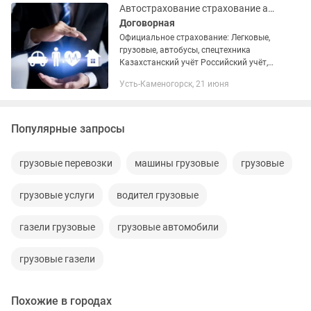
грузов. Особенности...
Автострахование страхование авто Выезд в Россию страховка онлайн
Договорная
Официальное страхование: Легковые,
грузовые, автобусы, спецтехника
Казахстанский учёт Российский учёт,
Армянский учёт, Кыргызкий учёт, Ип,
Усть-Каменогорск, 21 июня
ТОО, страхование работников
Популярные запросы
грузовые перевозки
машины грузовые
грузовые
грузовые услуги
водител грузовые
газели грузовые
грузовые автомобили
грузовые газели
Похожие в городах