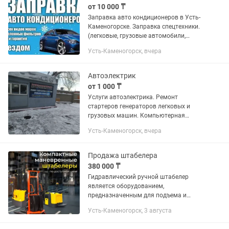
от 10 000 ₸
Заправка авто кондиционеров в Усть-
Каменогорске. Заправка спецтехники.
(легковые, грузовые автомобили,
спецтехника, комбайны, трактора,
Усть-Каменогорск, вчера
экскаваторы, автобусы). 24/7, без
выходных - полная...
Автоэлектрик
от 1 000 ₸
Услуги автоэлектрика. Ремонт
стартеров генераторов легковых и
грузовых машин. Компьютерная
диагностика
Усть-Каменогорск, вчера
Продажа штабелера
380 000 ₸
Гидравлический ручной штабелер
является оборудованием,
предназначенным для подъема и
укладки грузов, которое можно
Усть-Каменогорск, 3 августа
использовать для перемещения на
короткие расстояния и подъема