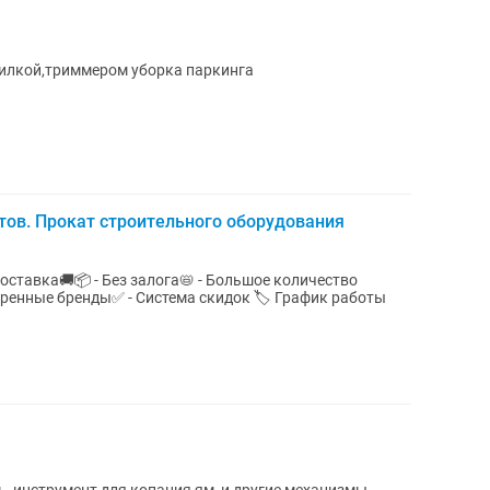
силкой,триммером уборка паркинга
ов. Прокат строительного оборудования
доставка🚚📦 - Без залога📛 - Большое количество
 бренды✅ - Система скидок 🏷️ График работы