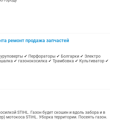
по городу
нта ремонт продажа запчастей
Шуруповерты ✔ Перфораторы ✔ Болгарки ✔ Электро
 скошен и вдоль забора и в
окоса STIHL. Уборка территории. Посеять газон.