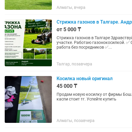
Алматы, вчера
Стрижка газонов в Талгаре. Андр
от 5 000 ₸
Стрижка газонов в Талгаре Здравствуйте! Меня зовут Андрей. Подстригу газон на вашем
участке. Работаю газонокосилкой. ✅ Стрижка газонов ✅ Частные дома и дачи ✅ Аккуратная
работа без посредников ✅...
Талгар, позавчера
Косилка новый оригинал
45 000 ₸
Продам новую косилку от фирмы Бош.
каспи стоит тг. Успейте купить
Алматы, позавчера