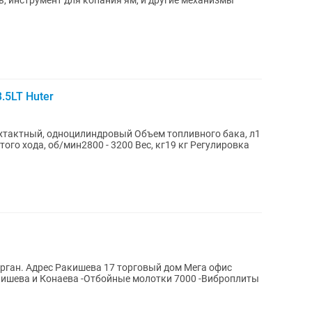
, инструмент для копания ям, и другие механизмы
.5LT Huter
ёхтактный, одноцилиндровый Объем топливного бака, л1
ого хода, об/мин2800 - 3200 Вес, кг19 кг Регулировка
м Мега офис
ые молотки 7000 -Виброплиты