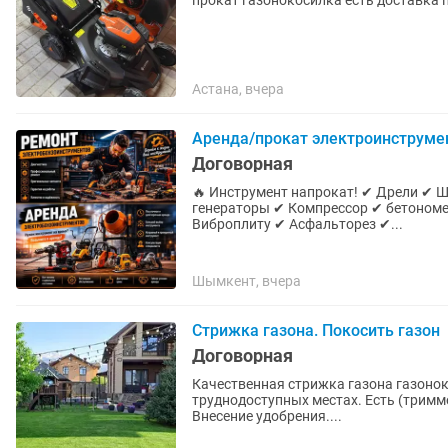
прокат газонокосилка есть доставка 
Астана, вчера
Аренда/прокат электроинструме
Договорная
🔥 Инструмент напрокат! ✔ Дрели ✔ 
генераторы ✔ Компрессор ✔ бетономешалка ✔ газонокосилка ✔ Трамбовка ✔ Культиватор ✔
Виброплиту ✔ Асфальторез ✔...
Шымкент, вчера
Стрижка газона. Покосить газон
Договорная
Качественная стрижка газона газонокосилкой STIHL. Газон будет
труднодоступных местах. Есть (триммер) мот
Внесение удобрения....