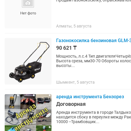
Продам газонокосилку, опрыскиватель
Алматы, 5 августа
Газонокосилка бензиновая GLM-3
90 621 ₸
Мощность, л.с.4 Тип двигателяЧетыр
Высота среза, мм30-70 Обороты холост
высоты...
Шымкент, 5 августа
аренда инструмента Бензорез
Договорная
Аренда инструмента в городе Талдыкорган. Адрес Ракишева 17 торговый до
находится сбоку в переулке между Ракишева и Конаева -Отбойн
10000 --Трамбовщик...