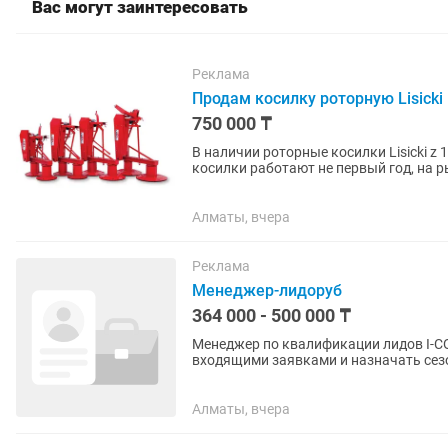
Вас могут заинтересовать
Реклама
Продам косилку роторную Lisicki
750 000 ₸
В наличии роторные косилки Lisicki z 1
косилки работают не первый год, на 
Надежная, практичная...
Алматы, вчера
Реклама
Менеджер-лидоруб
364 000 - 500 000 ₸
Менеджер по квалификации лидов I-CON Ищем менеджера, который будет работать с т
входящими заявками и назначать сезоны с ЛПР. Местоположение офиса: К
Фиксированный оклад —...
Алматы, вчера