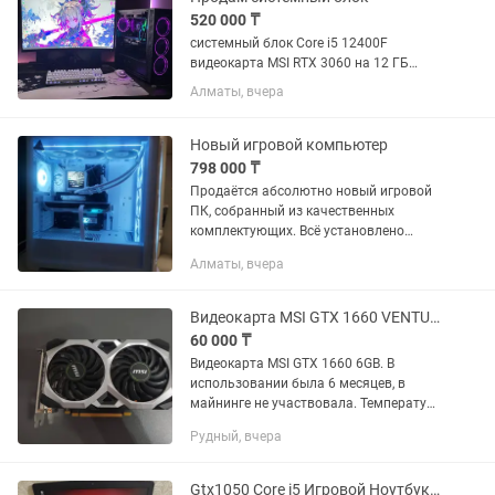
520 000 ₸
системный блок Core i5 12400F
видеокарта MSI RTX 3060 на 12 ГБ
оперативная память Kingston Fury по
Алматы, вчера
16 32 ГБ 6000 GH на DDR 5
материнская плата MSI Z 790 водяное
охлаждение стоит M2 на 512 ГБ
Новый игровой компьютер
также...
798 000 ₸
Продаётся абсолютно новый игровой
ПК, собранный из качественных
комплектующих. Всё установлено
аккуратно, без экономии — делался
Алматы, вчера
«для себя». Характеристики:
Процессор: Intel Core...
Видеокарта MSI GTX 1660 VENTUS XS 6G OC. 6 GB
60 000 ₸
Видеокарта MSI GTX 1660 6GB. В
использовании была 6 месяцев, в
майнинге не участвовала. Температуру
держит хорошо, всегда холодная.
Рудный, вчера
Продаю так как, купил более мощную
видюху
Gtx1050 Core i5 Игровой Ноутбук Lenovo Legion Леново Легион