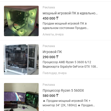
работы в тяжелых задачах.
Характеристики: Корпус Ocypus...
Реклама
мощный игровой ПК в идеальном состоянии
450 000 ₸
Продам мощный игровой ПК в
идеальном состоянии Продаю
практически новый компьютер в
Алматы, вчера
идеальном состоянии. Использовался
очень мало, поэтому все
комплектующие в отличном
Реклама
состоянии. Продаю только из-за...
Игровой ПК
290 000 ₸
Процессор AMD Ryzen 5 3600 6/12
Видеокарта Gigabyte GeForce GTX 1080
Ti AORUS 11gb Материнка MSI B550M
Павлодар, вчера
PRO-VDH WIFI Оперативная память
HyperX Fury DDR4 32 ГБ DDR4 3.2ггц
SSD накопитель 512 GB...
Реклама
Процессор Ryzen 5 5600X
580 000 ₸
🔥 Продам мощный игровой ПК +
монитор 34" (2K, 180Hz) 🔥 Продаю
свой личный ПК, всё в отличном