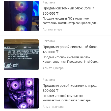
Реклама
Продам системный блок Core i7
350 000 ₸
Продам мощный ПК в отличном
состоянии Компьютер собирался для
себя, поэтому при выборе
Астана, вчера
комплектующих делался упор на
надежность, производительность и
комфортную работу. Использовался в
Реклама
основном для...
Продам игровой системный блок.
450 000 ₸
Продам игровой системный блок.
Характеристики: Процессор: Intel Core
i5-12400F Материнская плата: MSI PRO
Алматы, вчера
H610M-S DDR4 Оперативная память: 32
GB DDR4 Видеокарта: GeForce RTX 4060
12GB GDDR6 SSD:...
Реклама
Продам игровой комплект, игровой компьютер, монитор и периферия
800 000 ₸
Продам игровой компьютер
комплектом. Собирался в январе
2026г. Отличный подарок как для себя
Алматы, вчера
так и для родных, так же подойдет для