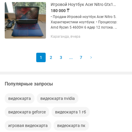
Игровой Ноутбук Acer Nitro Gtx1650Ti Ryzen5 FullHD 144Hz
180 000 ₸
• Продам Игровой ноутбук Acer Nitro 5.
Характеристики ноутбука: • Процессор:
Amd Ryzen 5 4600H 6 ядер 12 потока. •
Видеокарты: 1. Дискретная Nvidia
Караганда, вчера
Geforce GTX 1650TI. 2. Встройка AMD
Radeon (TM)...
1
2
3
...
7
Популярные запросы
видеокарта
видеокарта nvidia
видеокарта geforce
видеокарта 1 гб
игровая видеокарта
видеокарта пк