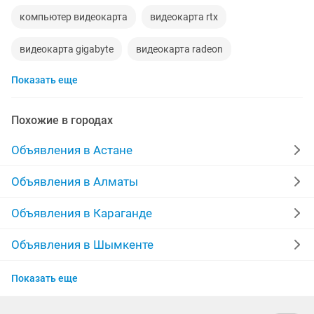
компьютер видеокарта
видеокарта rtx
видеокарта gigabyte
видеокарта radeon
Показать еще
новая видеокарта
видеокарта ddr3
видеокарта amd radeon
видеокарта rtx 3060
Похожие в городах
видеокарта озу
видеокарта новая
Объявления в Астане
видеокарта 8gb
видеокарта amd
Объявления в Алматы
4060 видеокарта
видеокарта ноутбука
Объявления в Караганде
видеокарта nvidia geforce
видеокарта ddr2
Объявления в Шымкенте
Объявления в Актобе
Показать еще
Объявления в Актау