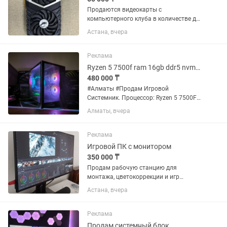
Продаются видеокарты с
компьютерного клуба в количестве до
10 штук
Астана, вчера
Реклама
Ryzen 5 7500f ram 16gb ddr5 nvme 1Tb RTX5060 8gb
480 000 ₸
#Алматы #Продам Игровой
Системник. Процессор: Ryzen 5 7500F
до 5.00GHz 6C/12Th Материнская
Алматы, вчера
Плата: MSI A620, AM5 Оперативная
память: (RAM): GeIL 16Gb (1x16) DDR5
5600Mhz Видеокарта: Palit RTX5060...
Реклама
Игровой ПК с монитором
350 000 ₸
Продам рабочую станцию для
монтажа, цветокоррекции и игр
Использовалась для
Астана, вчера
профессионального монтажа
документальных фильмов,
цветокоррекции в DaVinci Resolve и
Реклама
работы в After...
Продам системный блок