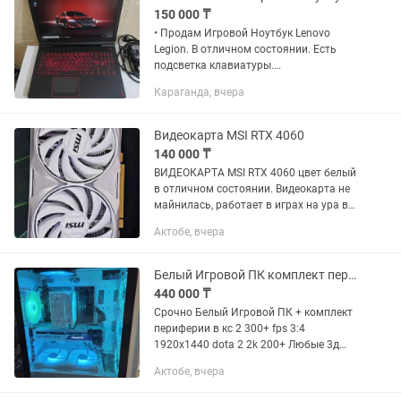
150 000 ₸
• Продам Игровой Ноутбук Lenovo
Legion. В отличном состоянии. Есть
подсветка клавиатуры.
Характеристики ноутбука: • Процессор:
Караганда, вчера
Intel Core i5-7300HQ • Видеокарта: 1.
Дискретная Nvidia Geforce GTX...
Видеокарта MSI RTX 4060
140 000 ₸
ВИДЕОКАРТА MSI RTX 4060 цвет белый
в отличном состоянии. Видеокарта не
майнилась, работает в играх на ура в
full hd. Тихая, не греется. Для
Актобе, вчера
любителей Dota, CS2 и Танков-самое
то! Нет коробки, так как...
Белый Игровой ПК комплект периферии
440 000 ₸
Срочно Белый Игровой ПК + комплект
периферии в кс 2 300+ fps 3:4
1920x1440 dota 2 2k 200+ Любые 3д
программы тянет на ура
Актобе, вчера
Характеристики ПК: Процессор: AMD
Ryzen 7 5700X (8 ядер / 16...