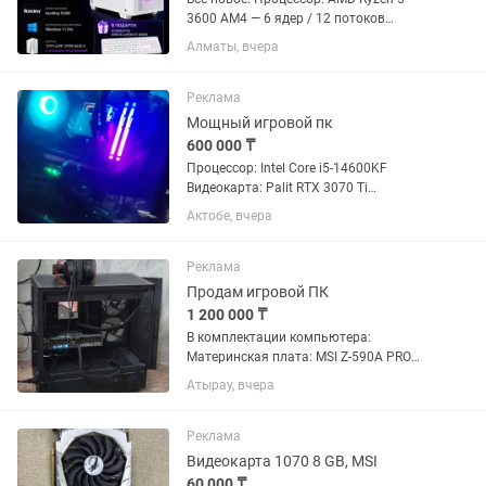
3600 AM4 — 6 ядер / 12 потоков
Видеокарта: Asus Phoenix RTX 3050
Алматы, вчера
Dual 8GB Материнская плата: MSI
A520M-A PRO Оперативная память:
DDR4 Kingston Fury Renegade...
Реклама
Мощный игровой пк
600 000 ₸
Процессор: Intel Core i5-14600KF
Видеокарта: Palit RTX 3070 Ti
GamingPro Материнка: MSI PRO Z790-P
Актобе, вчера
WIFI (DDR5) ОЗУ: Kingston FURY Beast
DDR5 32 ГБ (5600 МГц) SSD: Samsung
990 Pro 1 ТБ БП:...
Реклама
Продам игровой ПК
1 200 000 ₸
В комплектации компьютера:
Материнская плата: MSI Z-590A PRO
Процессор: Intel Core I7-11700K
Атырау, вчера
Видеокарта: GYGABITE NVIDIA GeForce
RTX 4070 Ti EAGLE OC 12 GB(3
вентилятора) Оперативная память:
Реклама
Kingston...
Видеокарта 1070 8 GB, MSI
60 000 ₸