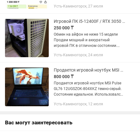
Накопители 931GB Samsung SSD 990
Усть-Каменогорск, 27 июля
EVO Plus 1TB Накопители 476GB TEAM
TM8FP6512G Видеокарта...
Игровой ПК i5-12400F / RTX 3050 8GB / 16GB / SSD 1TB
250 000 ₸
Обмен на айфон не ниже 15 модели
Продам мощный и аккуратный
игровой ПК в отличном состоянии.
Подходит для современных игр,
Усть-Каменогорск, 24 июля
работы, учебы, монтажа и стриминга.
Характеристики: Процессор: Intel...
Продается игровой ноутбук MSI Puls GL76. Использовался редко.
800 000 ₸
Продается игровой ноутбук MSI Pulse
GL76 12UGSZOK-804XKZ темно-серый.
Состояние идеальное. Использовался
редко. Диагональ экрана: 17,3 дюйм,
Усть-Каменогорск, 12 июля
обновление экрана - 360 Гц. Процессор:
Intel Core i9 -...
Вас могут заинтересовать