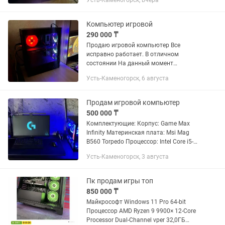
Усть-Каменогорск, вчера
Системная плата ONDA H610E-B
Оперативная память 16 ГБ (DDR4...
Компьютер игровой
290 000 ₸
Продаю игровой компьютер Все
исправно работает. В отличном
состоянии На данный момент
установлен Windows 10 pro Системные
Усть-Каменогорск, 6 августа
характеристики: Видеокарта: NVIDIA
MSI GeForce RTX 3060 ventus 3X 12G...
Продам игровой компьютер
500 000 ₸
Комплектующие: Корпус: Game Max
Infinity Материнская плата: Msi Mag
B560 Torpedo Процессор: Intel Core i5-
11400F Видеокарта: Gigabyte 4060
Усть-Каменогорск, 3 августа
Aorus Elite 8Gb Райзер для видеокарты:
DeepCool Vertical GPU...
Пк продам игры топ
850 000 ₸
Майкрософт Windows 11 Pro 64-bit
Процессор AMD Ryzen 9 9900× 12-Core
Processor Dual-Channel vper 32,0ГБ