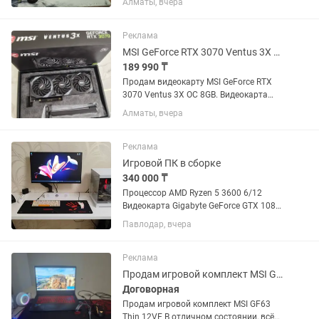
Алматы, вчера
состоянии, собирал для себя — без
перегрузок и майнинга. 💻
ХАРАКТЕРИСТИКИ: — Процессор:
Реклама
Ryzen 5 5600X —...
MSI GeForce RTX 3070 Ventus 3X OC 8GB Полный комплект
189 990 ₸
Продам видеокарту MSI GeForce RTX
3070 Ventus 3X OC 8GB. Видеокарта
полностью исправна и готова к
Алматы, вчера
работе. Полный комплект:
Оригинальная коробка. Фирменная
подборка MSI. Документация.
Реклама
Заводской...
Игровой ПК в сборке
340 000 ₸
Процессор AMD Ryzen 5 3600 6/12
Видеокарта Gigabyte GeForce GTX 1080
Ti AORUS 11gb Материнка MSI B550M
Павлодар, вчера
PRO-VDH WIFI Оперативная память
HyperX Fury DDR4 32 ГБ DDR4 3.2ггц
SSD накопитель 512 GB...
Реклама
Продам игровой комплект MSI GF63
Договорная
Продам игровой комплект MSI GF63
Thin 12VE В отличном состоянии, всё