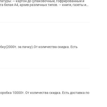
офрированный и
га белая А4, архив различных типов. — книги, газеты и
бку(2000т. за пачку).От количества скидка. Есть
коробка 10000т. От количества скидка. Есть доставка по