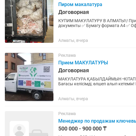
Пиром макалатура
Договорная
КУПИМ МАКУЛАТУРУ В АЛМАТЫ\! Принимаем дорого: ✅ Типографскую бумагу ✅ Архивные
документы ✅ Бумагу формата А4 ✅ Офисную
закупочные цены ✔️ Самовывоз...
Алматы, вчера
Реклама
Прием МАКУЛАТУРЫ
Договорная
МАКУЛАТУРА ҚАБЫЛДАЙМЫН •КІТАП
Бағасы келісімді, өлшеп алып кетемін! Принимаю МАКУЛАТУРУ Книги, газеты, журналы, А4
бумагу, Архив Взвешиваю, забираю...
Алматы, вчера
Реклама
Менеджер по продажам ключев
500 000 - 900 000 ₸