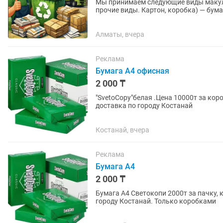
Мы принимаем следующие виды макулатуры: — картон до (упаковочный, г
прочие виды. Картон, коробка) — бума
журналы, рекламные...
Алматы, вчера
Реклама
Бумага А4 офисная
2 000 ₸
"SvetoCopy"белая .Цена 10000т за коро
доставка по городу Костанай
Костанай, вчера
Реклама
Бумага А4
2 000 ₸
Бумага А4 Светокопи 2000т за пачку, 
городу Костанай. Только коробками