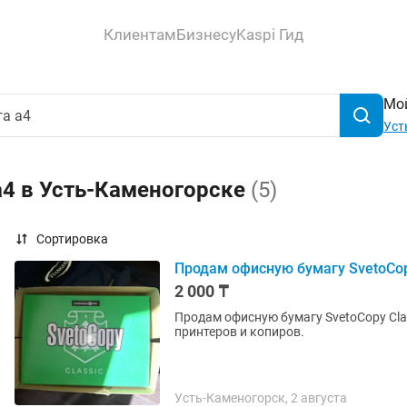
Клиентам
Бизнесу
Kaspi Гид
Мой
Уст
а4 в Усть-Каменогорске
(5)
Сортировка
Продам офисную бумагу SvetoCopy
2 000 ₸
Продам офисную бумагу SvetoCopy Clas
принтеров и копиров.
Усть-Каменогорск, 2 августа