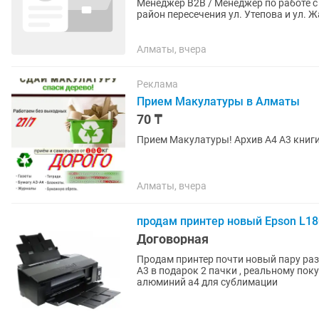
Менеджер B2B / Менеджер по работе с ключевыми клиен
район пересечения ул. Утепова и ул. Жарокова. Обязанности: - Продажа ка
и товаров для офиса...
Алматы, вчера
Реклама
Прием Макулатуры в Алматы
70 ₸
Прием Макулатуры! Архив А4 А3 книг
Алматы, вчера
продам принтер новый Epson L18
Договорная
Продам принтер почти новый пару раз
А3 в подарок 2 пачки , реальному пок
алюминий а4 для сублимации