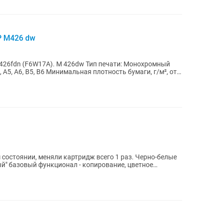
P M426 dw
5, А6, B5, B6 Минимальная плотность бумаги, г/м², от:
остоянии, меняли картридж всего 1 раз. Черно-белые
й" базовый функционал - копирование, цветное
.