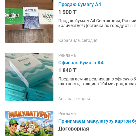
Продаю бумагу А4
1 900 ₸
Продаю бумагу А4 Светокопия, Россий
количество! Доставка по городу от 5
Караганда, сегодня
Реклама
Офисная бумага А4
1 840 ₸
Предлагаем на реализацию офисную бум
плотность, толщина 104 микрон, каза
Сертификаты качества,...
Астана, сегодня
Реклама
Принимаем макулатуру картон б
Договорная