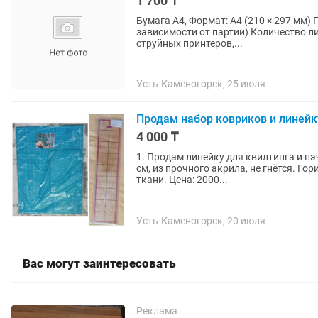
1 700 ₸
Бумага А4, Формат: A4 (210 × 297 мм) Плотность: 80 г/м² Белизна: около 146–150 CIE (в
зависимости от партии) Количество листов: 500 листов в пачке Назначение: для лазерных и
струйных принтеров,...
Усть-Каменогорск, 25 июля
Продам набор ковриков и линейк
4 000 ₸
1. Продам линейку для квилтинга и пэ
см, из прочного акрила, не гнётся. Г
ткани. Цена: 2000...
Усть-Каменогорск, 20 июля
Вас могут заинтересовать
Реклама