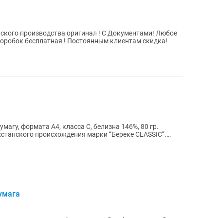
ского производства оригинал ! С Документами! Любое
 коробок бесплатная ! Постоянным клиентам скидка!
агу, формата А4, класса С, белизна 146%, 80 гр.
хстанского происхождения марки “Береке CLASSIC”.
умага