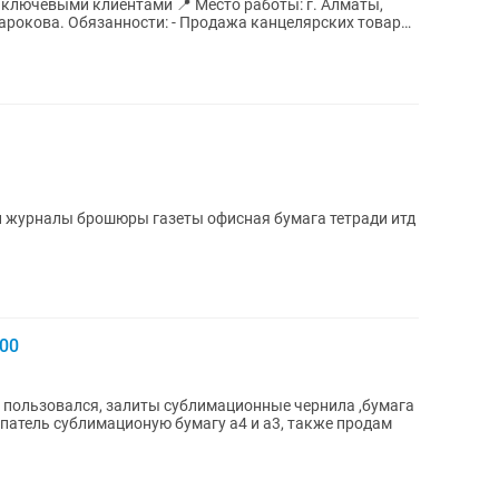
тами 📍 Место работы: г. Алматы,
нцелярских товаров
и журналы брошюры газеты офисная бумага тетради итд
00
 пользовался, залиты сублимационные чернила ,бумага
упатель сублимационую бумагу а4 и а3, также продам