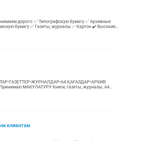
 бумагу ✅ Газеты, журналы ✅ Картон ✔️ Высокие
ТАР•ГАЗЕТТЕР•ЖУРНАЛДАР•А4 ҚАҒАЗДАР•АРХИВ
ым клиентам