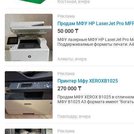
Костанай, вчера
Реклама
Продам МФУ HP LaserJet Pro MF
50 000 ₸
МФУ лазерные МФУ HP LaserJet Pro M426fdn (F6W17A). M 426dw Тип печати: Монохромный
Поддерживаемые форматы печати: А4, А
60 Максимальная...
Алматы, вчера
Реклама
Принтер Мфу XEROXВ1025
270 000 ₸
Продам МФУ XEROX B1025 в отличном с
МФУ B1025 А3 формата имеют "богаты
сканирование, отправка документов..
Павлодар, вчера
Реклама