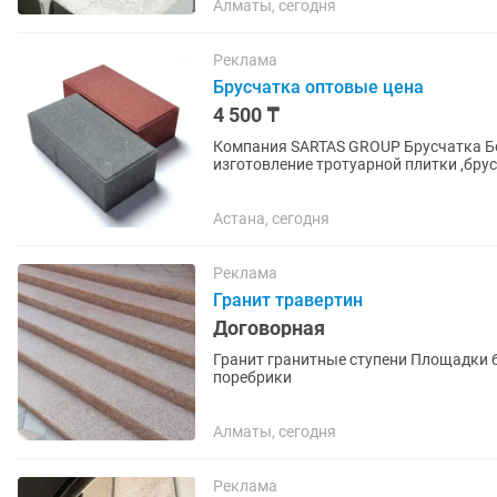
Алматы, сегодня
Реклама
Брусчатка оптовые цена
4 500 ₸
Компания SARTAS GROUP Брусчатка Бордюр метровый Поре
изготовление тротуарной плитки ,бру
под ключ! Наши Адрес г.Астана Цех...
Астана, сегодня
Реклама
Гранит травертин
Договорная
Гранит гранитные ступени Площадки
поребрики
Алматы, сегодня
Реклама