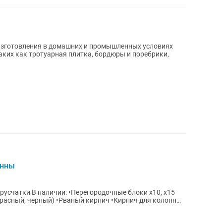
изготовления в домашних и промышленных условиях
аких как тротуарная плитка, бордюры и поребрики,
онны
ные блоки х10, х15
(красный, черный) •Рваный кирпич •Кирпич для колонн