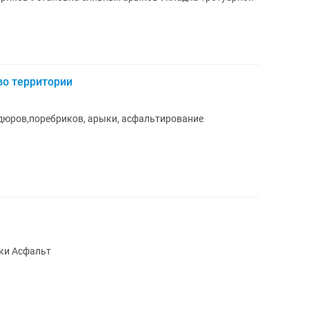
во территории
дюров,поребриков, арыки, асфальтирование
ки Асфальт