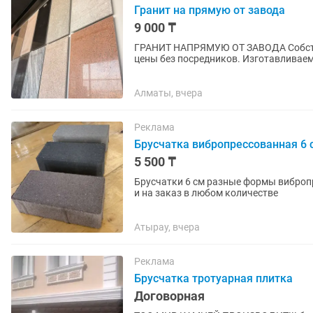
Гранит на прямую от завода
9 000 ₸
ГРАНИТ НАПРЯМУЮ ОТ ЗАВОДА Собственное производство, прямые поставки и выгодные
цены без посредников. Изготавливаем и выполняем монтаж: • входные группы; • лестницы и
ступени; • площадки; • цоколи...
Алматы, вчера
Реклама
Брусчатка вибропрессованная 6
5 500 ₸
Брусчатки 6 см разные формы виброп
и на заказ в любом количестве
Атырау, вчера
Реклама
Брусчатка тротуарная плитка
Договорная