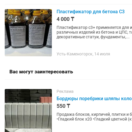
Пластификатор для бетона С3
4 000 ₸
Пластификатор с3+ применяется для 
различных изделий из бетона и ЦПС, т
декоративные статуи, фундаменты,...
Усть-Каменогорск, 14 июля
Вас могут заинтересовать
Реклама
Бордюры поребрики шляпы кол
550 ₸
Продажа блоков, кирпичей, плитки и брусчатки В наличии: •Перегородоч
•Гладкий блок х20 •Гладкий цветной 
(кладка 40×40) •Шляпы...