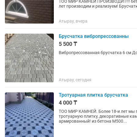
ТОО МИР КАМНЕЙ ПРОИЗВОДИТ!!! бето
лет производим и реализуем! Брусчат
Тротуарные плитки, Декоративные...
Атырау, вчера
Брусчатка вибропрессованны
5 500 ₸
Вибр
Атырау, сегодня
Тротуарная плитка брусчатка
4 000 ₸
ТОО МИР КАМНЕЙ. Более 18-и лет мы 
тротуарную плитку, декоративные кам
армированный! из бетона М500...