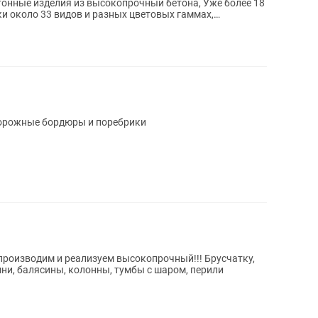
нные изделия из высокопрочный бетона, Уже более 18
ки около 33 видов и разных цветовых гаммах,
опрессованная брусчатка 6 см Дорожные бордюры и поребрики
производим и реализуем высокопрочный!!! Брусчатку,
ни, балясины, колонны, тумбы с шаром, перили