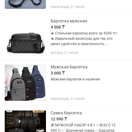
см. Сумка имеет одно основное
Караганда, 31 июля
отделение на молнии внутри которых
есть дополнительные слоты для
мелких...
Барсетка мужская
4 500 ₸
🔥 Стильная барсетка всего за 4500 тг!
🔥 Идеальный аксессуар для тех, кто
ценит удобство и практичность.
Вместительная, компактная и
Астана, 31 июля
подойдет как для повседневного
использования, так и для деловых...
Мужская барсетка
3 000 ₸
Мужские барсетки в наличии
Караганда, 31 июля
Сумка барсетка
12 990 ₸
🎁 МУЖСКОЙ НАБОР 4 В 1 — ВСЕГО 15
990 тг ✅ Дорожная сумка ✅ Барсетка