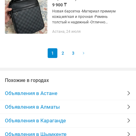
9 900 ₸
Новая барсетка -Материал премиум
кожа,мягкая и прочная -Ремень
толстый н надежный -Отлично
подходит для повседневного
Астана, 24 июля
использования -большой
1
2
3
Похожие в городах
Объявления в Астане
Объявления в Алматы
Объявления в Караганде
Объявления в Шымкенте