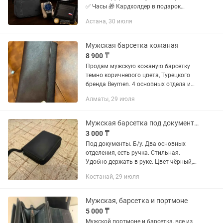
✅ Часы 🎁 Кардхолдер в подарок
Идеальный вариант для себя или в
Астана, 30 июля
подарок мужчине. ✔ Стильный дизайн
✔ Практичный набор на каждый...
Мужская барсетка кожаная
8 900 ₸
Продам мужскую кожаную барсетку
темно коричневого цвета, Турецкого
бренда Beymen. 4 основных отдела и
множество отделений для карт (4-й на
Алматы, 29 июля
замке для мелочи). Качество очень
хорошее, смотрится стильно...
Мужская барсетка под документы чёрная
3 000 ₸
Под документы. Б/у. Два основных
отделения, есть ручка. Стильная.
Удобно держать в руке. Цвет чёрный,
под кожу. 15x12 см.
Костанай, 29 июля
Мужская, барсетка и портмоне
5 000 ₸
Мужской портмоне и барсетка, все из