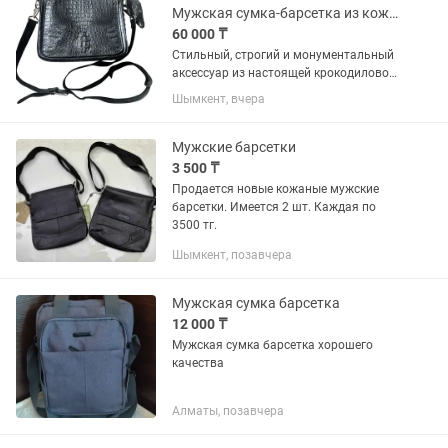
Мужская сумка-барсетка из кожи крокодила (оригинал)
60 000 ₸
Стильный, строгий и монументальный
аксессуар из настоящей крокодиловой
кожи. Каждое такое изделие
Шымкент, вчера
уникально, так как природный узор
рептилии невозможно скопировать. •
Состояние: Превосходное....
Мужские барсетки
3 500 ₸
Продается новые кожаные мужские
барсетки. Имеется 2 шт. Каждая по
3500 тг.
Шымкент, позавчера
Мужская сумка барсетка
12 000 ₸
Мужская сумка барсетка хорошего
качества
Алматы, позавчера