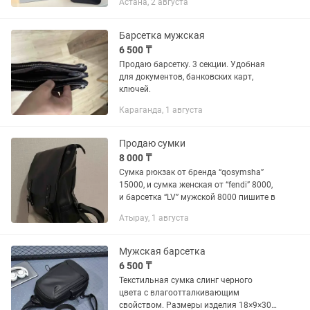
Астана, 2 августа
наличии есть футболки мужские.
Барсетка мужская
6 500 ₸
Продаю барсетку. 3 секции. Удобная
для документов, банковских карт,
ключей.
Караганда, 1 августа
Продаю сумки
8 000 ₸
Сумка рюкзак от бренда “qosymsha”
15000, и сумка женская от “fendi” 8000,
и барсетка “LV” мужской 8000 пишите в
Атырау, 1 августа
Мужская барсетка
6 500 ₸
Текстильная сумка слинг черного
цвета с влагоотталкивающим
свойством. Размеры изделия 18×9×30