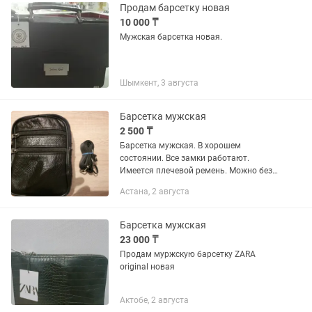
Продам барсетку новая
10 000 ₸
Мужская барсетка новая.
Шымкент, 3 августа
Барсетка мужская
2 500 ₸
Барсетка мужская. В хорошем
состоянии. Все замки работают.
Имеется плечевой ремень. Можно без
него, повесить на ремень джинс.
Астана, 2 августа
Барсетка мужская
23 000 ₸
Продам муржскую барсетку ZARA
original новая
Актобе, 2 августа