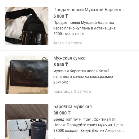
Продам новый Мужской Барсетка через плечо
5 000 ₸
Продам новый Мужской Барсетка
через плечо куплена в Астане цена
5000 тысяч тенге
Тараз, 2 августа
Мужская сумка
8 555 ₸
мужская барсетка новая Китай
отличного качества кожа.размер
25×16×2
Караганда, 2 августа
Барсетка мужская
38 000 ₸
Бренд Tommy Hilfiger . Оригинал 💯.
Новая. Порадуйте своих мужчин. Цена
38000 каждая. Выкуп был из Америки.
Инвойс могу предоставить. Еще в