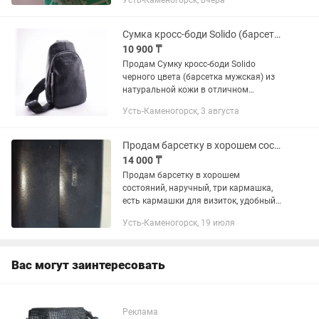
Усть-Каменогорск, вчера
первому есть торг и если что
предлагайте цену в чате...
Сумка кросс-боди Solido (барсетка мужская)
10 900 ₸
Продам Сумку кросс-боди Solido
черного цвета (барсетка мужская) из
натуральной кожи в отличном
состоянии. Производство - Турция.
Усть-Каменогорск, 3 августа
Была куплена в магазине за 33 000
тенге.
Продам барсетку в хорошем состоянии
14 000 ₸
Продам барсетку в хорошем
состояний, наручный, три кармашка,
есть кармашки для визиток, удобный
для ношения
Усть-Каменогорск, 19 июля
Вас могут заинтересовать
Реклама