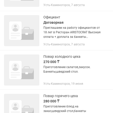
Комфортные условия работы! ·без
Усть-Каменогорск, 7 августа
вредных привычек - с опытом работы -
официальное...
Официант
Договорная
Приглашаем на работу официантов от
18 лет в Ресторан ARISTOCRAT Высокая
оплата + доплата за банкеты
Комфортные условия работы ·без
Усть-Каменогорск, 7 августа
вредных привычек - с опытом работы -
официальное...
Повар холодного цеха
270 000 ₸
Приготовление салатов,закусок.
Банкеты,шведский стол.
Усть-Каменогорск, 19 июня
Повар горячего цеха
280 000 ₸
Приготовление блюд на
заказ,шведский стол,банкеты