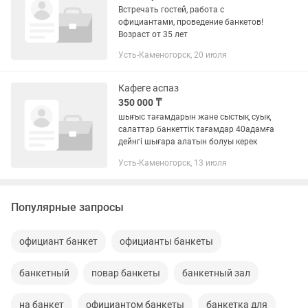
Встречать гостей, работа с
официантами, проведение банкетов!
Возраст от 35 лет
Усть-Каменогорск, 20 июля
Кафеге аспаз
350 000 ₸
шығыс тағамдарын жане сыстық суық
салаттар банкеттік тағамдар 40адамға
дейнгі шығара алатын болуы керек
Усть-Каменогорск, 13 июля
Популярные запросы
официант банкет
официанты банкеты
банкетный
повар банкеты
банкетный зал
на банкет
официантом банкеты
банкетка для