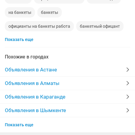
на банкеты
банкеты
официанты на банкеты работа
банкетный офицант
Показать еще
банкетног
банкетные залы
Похожие в городах
Объявления в Астане
Объявления в Алматы
Объявления в Караганде
Объявления в Шымкенте
Объявления в Актобе
Показать еще