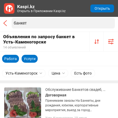
Kaspi.kz
Открыть
Открыть в Приложении Kaspi.kz
Объявления по запросу банкет в
Усть-Каменогорске
14 объявлений
Работа
Услуги
Усть-Каменогорск
Цена
Есть фото
Обслуживание Банкетов свадеб, торжеств,дни рождения любой сложности
Договорная
Принимаем заказы На Банкеты, дни
рождения, юбилеи, корпоративные
мероприятия, выезд за город
Мероприятия любой сложности,в