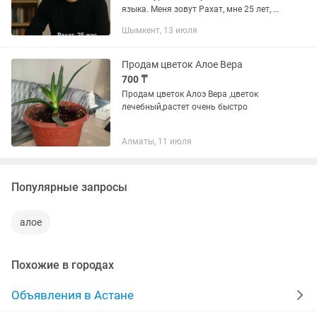
языка. Меня зовут Рахат, мне 25 лет, и
я с удовольствием помогу вам освоить
Шымкент, 13 июля
новый язык или улучшить уже
имеющиеся знания. Моя методика...
Продам цветок Алое Вера
700 ₸
Продам цветок Алоэ Вера ,цветок
лечебный,растет очень быстро
Алматы, 11 июля
Популярные запросы
алое
Похожие в городах
Объявления в Астане