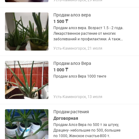
Усть-Каменогорск, 29 июля
Продам алоэ вера
1 500 ₸
Продам алоэ вера. Возраст 1.5 - 2 года.
Лекарственное растение от многих
заболеваний и профилактики. А также
в косметологии.От 1500т.-2000т
Усть-Каменогорск, 21 июля
Продам алоэ Вера
1 000 ₸
Продам алоэ Вера 1000 тенге
Усть-Каменогорск, 13 июля
Продам растения
Договорная
Продам Алоэ Вера по 500 т за штуку,
Драцену- небольшие по 500, большие
по 1000, Женское счастье-800 т.