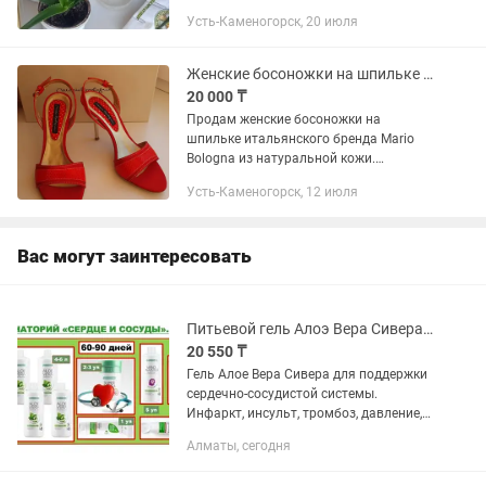
Усть-Каменогорск, 20 июля
Женские босоножки на шпильке Mario Bologna (оригинал, Италия) р-р 38
20 000 ₸
Продам женские босоножки на
шпильке итальянского бренда Mario
Bologna из натуральной кожи.
Оригинал 100%. Цвет верха ало-
Усть-Каменогорск, 12 июля
красный, стелька и каблук золотые.
Размер - 38. Идеально подойдут на
узкую...
Вас могут заинтересовать
Питьевой гель Алоэ Вера Сивера для сердечно-сосудистой системы. LR Германия
20 550 ₸
Гель Алое Вера Сивера для поддержки
сердечно-сосудистой системы.
Инфаркт, инсульт, тромбоз, давление,
анемия вам не грозят, если принимать
Алматы, сегодня
питьевой гель Алое Вера СИВЕРА!
Чистит кровь, сосуды,...