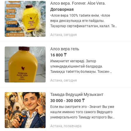
Алоэ вера. Forever. Aloe Vera.
Договорная
•Алое вера 100% табиғи өнім. •Алое
вера денсаулыққа өте пайдалы.
Тауарлар сертификатталган, халал. Тек
мамыр соңына дейін 25% жеңілдік
Астана, сегодня
болады, жазылып немесе заказ беріп
үлгеріңіздер. Қала және...
Алоэ вера гель
16 800 ₸
Иммунитет көтереді. Запор
үлкендеде,кішкентай балдарда.
Тамаққа тәбеттің болмауы. Токсин-
шлак тазартады. Асқазан
Астана, сегодня
қыжыл,гастрит,язвасында. 100%
бағасына алсаңыз жеткізу тегін
Компания тіркеліп 5%...
Тамада Ведущий Музыкант
30 000 - 300 000 ₸
Если вы смотрите это - Значит Вы уже
нашли именно того самого Ведущего
универсального Тамаду которого Вы
искали! Да я тот самый. Не верите?
Астана, позавчера
Позвоните, чем ближе ваше