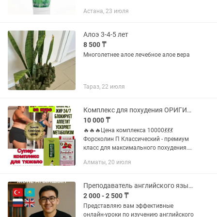
Продукт. Новые, в упаковке. Стоимость
Астана, 23 июля
зубной пасты 3.500 тенге.
Алоэ 3-4-5 лет
8 500 ₸
Многолетнее алое лечебное алое вера
Тараз, 22 июля
Комплекс для похудения ОРИГИНАЛ
10 000 ₸
🔥🔥🔥Цена комплекса 10000💃💃💃
Форсколин П Классический - премиум
класс для максимального похудения.
Разработан специально для сложно
Алматы, 20 июля
худеющих . не имеет побочных
эффектов .Имеет 40% экстракт корня...
Преподаватель английского языка
2 000 - 2 500 ₸
Представляю вам эффективные
онлайн-уроки по изучению английского