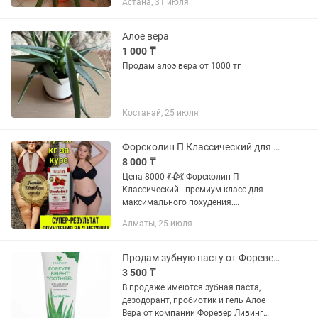
Астана, 31 июля
Алое вера
1 000 ₸
Продам алоэ вера от 1000 тг
Костанай, 25 июля
Форсколин П Классический для похудения ОРИГИНАЛ
8 000 ₸
Цена 8000 💃🥀💃 Форсколин П
Классический - премиум класс для
максимального похудения.
Разработан специально для сложно
Алматы, 25 июля
худеющих . не имеет побочных
эффектов .Имеет 40% экстракт корня
Колеуса...
Продам зубную пасту от Форевер Ливинг Продукт
3 500 ₸
В продаже имеются зубная паста,
дезодорант, пробиотик и гель Алое
Вера от компании Форевер Ливинг