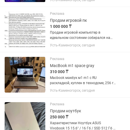
Усть-Каменогорск, сегодня
блок. На остальное писать по
отдельности. Процессор Rizen 7
9800x3d Видеокарта Видеокарта
Реклама
Gigabyte...
Продам игровой пк
1 000 000 ₸
Продам игровой компьютер в
идеальном состоянии собирался на
заказ в сервис ком есть гарантия на
Усть-Каменогорск, сегодня
год в комплекте с ним игровой
стол,стул две игровых мыши две
клавиатуры два больших монитора
Реклама
микрофон и...
MacBook m1 space gray
310 000 ₸
Macbook макбук м1 m1 с RU
раскладкой, куплен в технодоме, 256 гб,
7ой месяц 2025 сборки, цветом space
Усть-Каменогорск, сегодня
gray, 9 циклом зарядки, практически
новый, полный комплект. Причина
продажи: попробовал макбук,...
Реклама
Продам ноутбук
250 000 ₸
Характеристики Ноутбук ASUS
Vivobook 15 15.6" / 16 Гб / SSD 512 Гб /