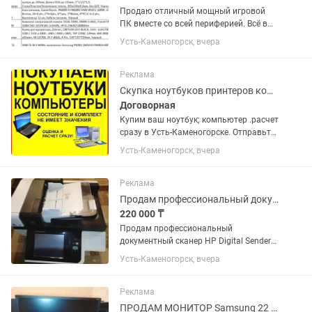
Продаю отличный мощный игровой
ПК вместе со всей периферией. Всё в
идеальном состоянии, тянет любые
Усть-Каменогорск, вчера
современные игры на ультра-
настройках, подходит для стриминга и
работы. Характеристики ПК: на фото...
Реклама
Скупка ноутбуков принтеров компьютеров прием утилизация в Усть-Каменогорске
Договорная
Купим ваш ноутбук; компьютер .расчет
сразу в Усть-Каменогорске. Отправьте
фото p. (Выкуп)
Усть-Каменогорск, вчера
Реклама
Продам профессиональный документный сканер HP Digital Sender Flow 8500 fn1
220 000 ₸
Продам профессиональный
документный сканер HP Digital Sender
Flow 8500 fn1, высокоскоростной
Усть-Каменогорск, вчера
сетевой документный сканер HP Digital
Sender Flow 8500 fn1. Полностью
исправный, проверен в работе....
Реклама
ПРОДАМ МОНИТОР Samsung 22 S22E450BW