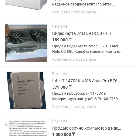
надёжное лазерное МФУ (принтер,
сканер, копир) с поддержкой Wi-Fi.
Усть-Каменогорск, вчера
Принтер полностью исправен, в
хорошем рабочем состоянии.
Использовался дома, бережная
Реклама
эксплуатация....
Видеокарта Zotac RTX 3070 Ti
189 000 ₸
Продам Видеокарту Zotac 3070 Ti AMP
Holo OC 8Gb Коробка имеется Карта в
отличном состоянии Карту можно
Усть-Каменогорск, вчера
проверить, прогнать на тестах или
играх Разумный торг уместен ОБМЕН
НЕ ПРЕДЛАГАТЬ!!!
Реклама
Intel i7 14700К и MB Asus Pro B760 и DDR4 32Gb 4000
379 000 ₸
Продам процессор i7 14700K и
Материнскую плату ASUS ProArt B760
D4 под DDR4 модули Все прекрасно
Усть-Каменогорск, вчера
работает. Можно проверить в тестах и
играх. Идеальное состояние, прекрасно
работает. Протестить можно...
Реклама
Продаю срочно компьютер в идеальном состоянии хороший торг
1 000 000 ₸