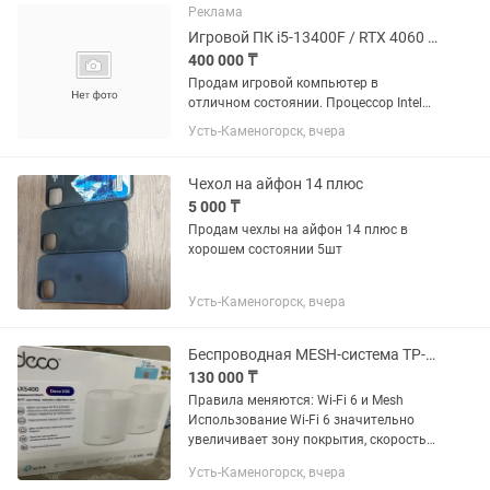
1050 Ti 4 ГБ 16 ГБ DDR4 SSD...
Реклама
Игровой ПК i5-13400F / RTX 4060 Ti / 32 ГБ RAM / SSD.
400 000 ₸
Продам игровой компьютер в
отличном состоянии. Процессор Intel
Core i5-13400F, видеокарта RTX 4060 Ti
Усть-Каменогорск, вчера
8 ГБ, 32 ГБ DDR4 (2×16), SSD. Любые
проверки при покупке. Подходит для
современных игр, работы и...
Чехол на айфон 14 плюс
5 000 ₸
Продам чехлы на айфон 14 плюс в
хорошем состоянии 5шт
Усть-Каменогорск, вчера
Беспроводная MESH-система TP-Link Deco X60 (2-pack)
130 000 ₸
Правила меняются: Wi-Fi 6 и Mesh
Использование Wi-Fi 6 значительно
увеличивает зону покрытия, скорость и
общую пропускную способность Mesh
Усть-Каменогорск, вчера
системы Deco. Подключитесь к