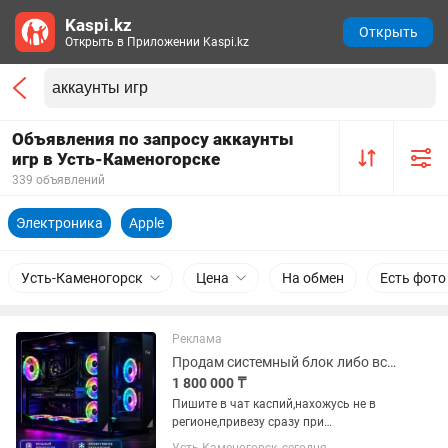
Kaspi.kz
Открыть
Открыть в Приложении Kaspi.kz
Объявления по запросу аккаунты
игр в Усть-Каменогорске
339 объявлений
Электроника
Apple
Усть-Каменогорск
Цена
На обмен
Есть фото
Реклама
Продам системный блок либо все и сразу
1 800 000 ₸
Пишите в чат каспий,нахожусь не в
регионе,привезу сразу при
необходимости! Цена на системный