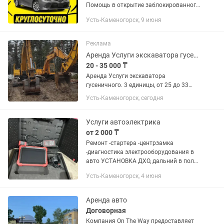
Помощь в открытие заблокированного
автомобиля. Прикурить авто Сел
Усть-Каменогорск, 9 июня
аккумулятор, забыли ключи в салоне,
проблема с центральными...
Реклама
Аренда Услуги экскаватора гусеничного с гидромолотом
20 - 35 000 ₸
Аренда Услуги экскаватора
гусеничного. 3 единицы, от 25 до 33
тонн. Техника новая! Все с
Усть-Каменогорск, сегодня
гидромолотом и быстросъём. Опытные
операторы. Работаем по РК. Договора,
любая форма оплаты.
Услуги автоэлектрика
от 2 000 ₸
Ремонт -стартера -центрзамка
-диагностика электрооборудования в
авто УСТАНОВКА ДХО, дальний в пол
накала, сабвуфер, магнитолы.
Усть-Каменогорск, 4 июня
Установка, ремонт и настройка
автосигнализаций. Установка...
Аренда авто
Договорная
Компания On The Way предоставляет