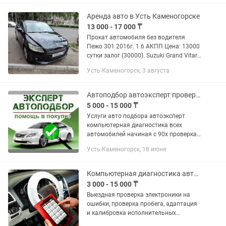
Аренда авто в Усть Каменогорске
13 000 - 17 000 ₸
Прокат автомобиля без водителя
Пежо 301 2016г. 1.6 АКПП Цена: 13000
сутки залог (30000). Suzuki Grand Vitara
2006 АКПП Цена: 17000 сутки залог
Усть-Каменогорск, 3 августа
(30000). При себе иметь: -
водительские права -...
Автоподбор автоэксперт проверка авто компьютерная диагностика авто
5 000 - 15 000 ₸
Услуги авто подбора автоэксперт
компьютерная диагностика всех
автомобилей начиная с 90х проверка
эндоскопом проверка компрессии
Усть-Каменогорск, 18 июня
двигателя Поможем профессионально
определить Автомобиль крашен или...
Компьютерная диагностика автомобиля
3 000 - 15 000 ₸
Выездная проверка электроники на
ошибки, проверка пробега, адаптация
и калибровка исполнительных
механизмов, очистка от ошибок.