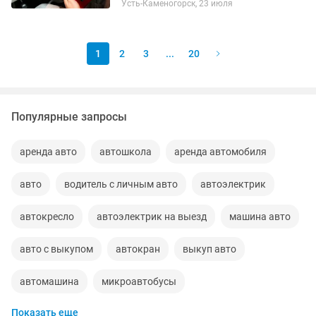
Усть-Каменогорск, 23 июля
1
2
3
...
20
Популярные запросы
аренда авто
автошкола
аренда автомобиля
авто
водитель с личным авто
автоэлектрик
автокресло
автоэлектрик на выезд
машина авто
авто с выкупом
автокран
выкуп авто
автомашина
микроавтобусы
Показать еще
водитель личным авто
вскрытие авто