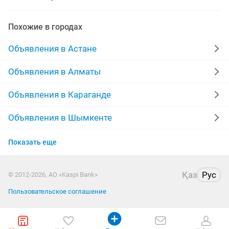
автострахование
автослесарь
автошколы
Похожие в городах
покраска авто
авто в аренду
Объявления в Астане
аренда авто с последующим выкупом
Объявления в Алматы
автокресло детское
аренда авто с выкупом
Объявления в Караганде
Объявления в Шымкенте
Объявления в Актобе
Показать еще
Объявления в Актау
Қаз
Рус
© 2012-2026, АО «Kaspi Bank»
Объявления в Павлодаре
Пользовательское соглашение
Объявления в Уральске