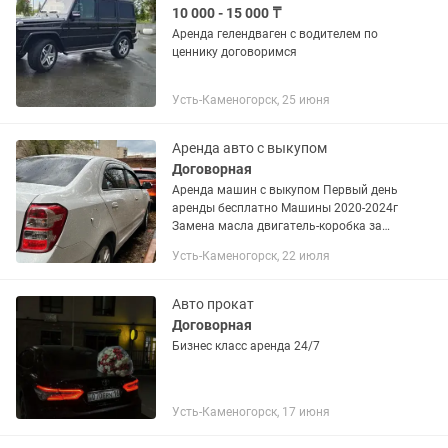
10 000 - 15 000 ₸
Аренда гелендваген с водителем по
ценнику договоримся
Усть-Каменогорск, 25 июня
Аренда авто с выкупом
Договорная
Аренда машин с выкупом Первый день
аренды бесплатно Машины 2020-2024г
Замена масла двигатель-коробка за
счет парка.Резина зима-лето с парка.
Усть-Каменогорск, 22 июля
Chevrolet Nexia R3 2020-2023г Chevrolet
Cobalt...
Авто прокат
Договорная
Бизнес класс аренда 24/7
Усть-Каменогорск, 17 июня