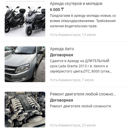
Аренда скутеров и мопедов
6 000 ₸
Предлагаем в аренду мопеды новые, со
всеми обмундированиями. Требования
наличие водительских прав.
Усть-Каменогорск, 13 июня
Аренда Авто
Договорная
Сдается в Аренду на ДЛИТЕЛЬНЫЙ
срок Lada Granta 2013 г.в. белого и
серебристого цвета,ОТС, 8000 сутки,
можно с выкупом, прописка Усть
Усть-Каменогорск, 7 июля
-Каменогорск!
Ремонт двигателя любой сложности
Договорная
Ремонт двигателя любой сложности
Усть-Каменогорск, 23 июля