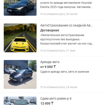
услуги по аренде автомобиля Hyundai
Elantra 2025 года выпуска. Автомобиль
в отличном техническом и
Усть-Каменогорск, 30 июля
эстетическом состоянии. Сдается как
для коммерческих целей так и...
АвтоСтрахование со скидкой АвтоСтраховка рос учет грузовые
Договорная
-Обязательное автострахование
круглосуточно без выходных. -
Казахстанский учет расчет на пол года
и год - Страхование работников ИП -
Усть-Каменогорск, 31 мая
Выезд в Россию Российский учет
Армения Киргизия Монголия...
Аренда авто
от 9 000 ₸
Сдам в аренду авто, авто в наличии
Усть-Каменогорск, 24 июня
Сдам авто равен р 4
12 000 ₸