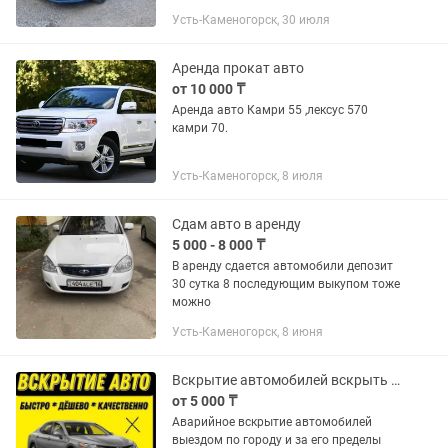
Автомобиль в хорошем техническом
Усть-Каменогорск, 30 июля
состоянии. Сдается как для
коммерческих целей так и для
личных...
Аренда прокат авто
от 10 000 ₸
Аренда авто Камри 55 ,лексус 570
камри 70.
Усть-Каменогорск, 8 июля
Сдам авто в аренду
5 000 - 8 000 ₸
В аренду сдается автомобили депозит
30 сутка 8 последующим выкупом тоже
можно
Усть-Каменогорск, 8 июня
Вскрытие автомобилей вскрыть авто машину открыть дверь бак копот багажник
от 5 000 ₸
Аварийное вскрытие автомобилей
выездом по городу и за его пределы