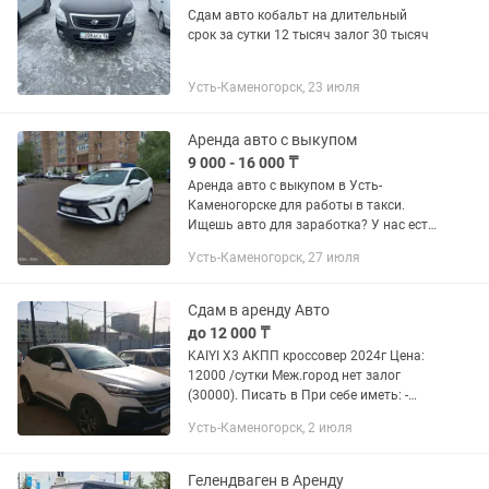
Сдам авто кобальт на длительный
срок за сутки 12 тысяч залог 30 тысяч
Усть-Каменогорск, 23 июля
Аренда авто с выкупом
9 000 - 16 000 ₸
Аренда авто с выкупом в Усть-
Каменогорске для работы в такси.
Ищешь авто для заработка? У нас есть
отличное предложение! Условия
Усть-Каменогорск, 27 июля
аренды: Авто 2021-2024 гг.
Минимальный срок аренды 1...
Сдам в аренду Авто
до 12 000 ₸
KAIYI X3 АКПП кроссовер 2024г Цена:
12000 /сутки Меж.город нет залог
(30000). Писать в При себе иметь: -
водительские права - удостоверение
Усть-Каменогорск, 2 июля
личности - класс страховки не ниже 8
(страховка за свой...
Гелендваген в Аренду