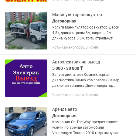
Усть-Каменогорск, позавчера
Работа.Загород договорная. Онлайн
помощь 5000
Манипулятор-эвакуатор
Договорная
Услуги Манипулятор-эвакуатор шасси
4.5т, длина стрелы 8м, ширина 2м
длина кузова 5.5м, гр-ть стрелы-2т
Усть-Каменогорск, 5 июня
Автоэлектрик на выезд
5 000 - 30 000 ₸
Запуск двигателя Компьютерная
диагностика Замер компрессии Замер
давления топлива Дымогенератор
поиск подсоса воздуха Эндоскоп
Усть-Каменогорск, 6 июля
Ремонт проводки двигателя Ремонт
электрооборудования автомобиля
Выезд...
Аренда авто
Договорная
Компания On The Way предоставляет
услуги по аренде автомобиля
Volkswagen Touran 2010 года выпуска.