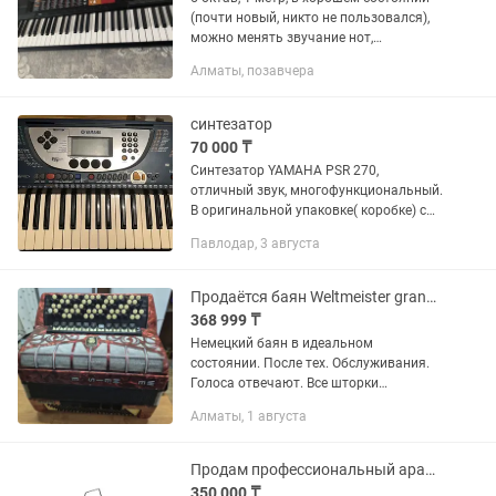
(почти новый, никто не пользовался),
можно менять звучание нот,
благодаря специальным кнопкам (от 1
Алматы, позавчера
до 90) Адаптер имеется
синтезатор
70 000 ₸
Синтезатор YAMAHA PSR 270,
отличный звук, многофункциональный.
В оригинальной упаковке( коробке) с
паспортом. Звонить с 10:00-15:00 и с
Павлодар, 3 августа
18:00 -22:00.
Продаётся баян Weltmeister grandina
368 999 ₸
Немецкий баян в идеальном
состоянии. После тех. Обслуживания.
Голоса отвечают. Все шторки
работают. Компрессия. Чемодан. Торг
Алматы, 1 августа
есть. Вопросы на .Возможен обмен на
синтезатор Yamaha psr sx 600.
Продам профессиональный аранжеровочный синтезатор AKX 10.
350 000 ₸