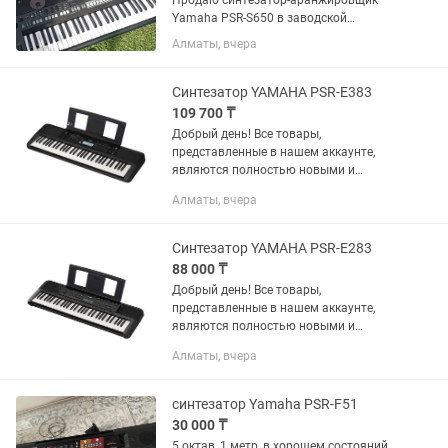
Продаю синтезатор-аранжировщик
Yamaha PSR-S650 в заводской
упаковке, абсолютно новый, ни разу не
Алматы, вчера
использовался. 61 клавиша, 359
встроенных тембров, 181 стиль
автоаккомпанемента, встроенные
Синтезатор YAMAHA PSR-E383
динамики,...
109 700 ₸
Добрый день! Все товары,
представленные в нашем аккаунте,
являются полностью новыми и
оригинальными. Товары относятся к
Алматы, вчера
категории «Уценка»: во время
транспортировки могла помяться или
повредиться...
Синтезатор YAMAHA PSR-E283
88 000 ₸
Добрый день! Все товары,
представленные в нашем аккаунте,
являются полностью новыми и
оригинальными. Товары относятся к
Алматы, вчера
категории «Уценка»: во время
транспортировки могла помяться или
повредиться...
синтезатор Yamaha PSR-F51
30 000 ₸
5 октав, 1 метр, в хорошем состояний