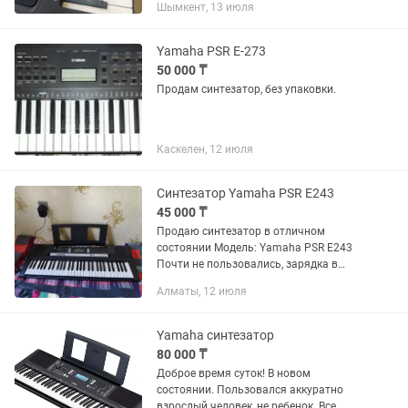
Шымкент, 13 июля
повреждений и царапин. Все клавиши,
кнопки и функции работают...
Yamaha PSR E-273
50 000 ₸
Продам синтезатор, без упаковки.
Каскелен, 12 июля
Синтезатор Yamaha PSR E243
45 000 ₸
Продаю синтезатор в отличном
состоянии Модель: Yamaha PSR E243
Почти не пользовались, зарядка в
комплекте
Алматы, 12 июля
Yamaha синтезатор
80 000 ₸
Доброе время суток! В новом
состоянии. Пользовался аккуратно
взрослый человек, не ребенок. Все