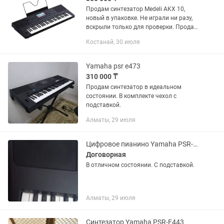
Продам синтезатор Medeli AKX 10,
новый в упаковке. Не играли ни разу,
вскрыли только для проверки. Продаю
из-за того, что уже давно владею
Костанай, 30 июля
yamaha psr sx700, этот подарили для
обновки, но он мне не...
Yamaha psr e473
310 000 ₸
Продам синтезатор в идеальном
состоянии. В комплекте чехол с
подставкой.
Алматы, 29 июля
Цифровое пианино Yamaha PSR-EW410
Договорная
В отличном состоянии. С подставкой.
Алматы, 29 июля
Синтезатор Yamaha PSR-E443