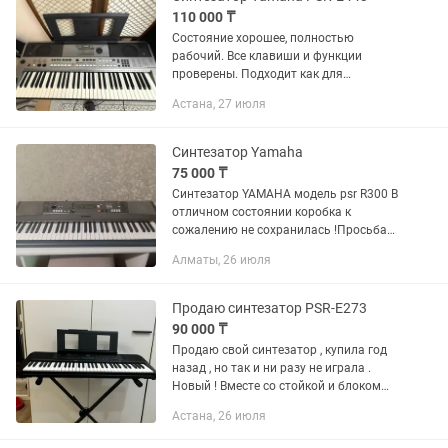
110 000 ₸
Состояние хорошее, полностью
рабочий. Все клавиши и функции
проверены. Подходит как для
начинающих, так и для опытных
Астана, 27 июля
музыкантов. Основные
характеристики: •61 клавиша с
чувствительностью к...
Синтезатор Yamaha
75 000 ₸
Синтезатор YAMAHA модель psr R300 В
отличном состоянии коробка к
сожалению не сохранилась !Просьба
писать на !
Алматы, 26 июля
Продаю синтезатор PSR-E273
90 000 ₸
Продаю свой синтезатор , купила год
назад , но так и ни разу не играла .
Новый ! Вместе со стойкой и блоком
питания 90 000тг . Спецификация:
Астана, 26 июля
Количество клавиш: 61 Дисплей: ЖК-
дисплей Технология...