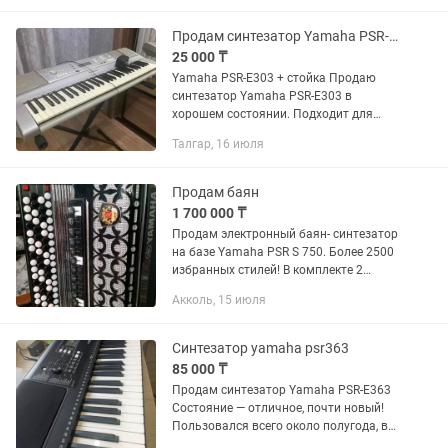
Продам синтезатор Yamaha PSR-E303
25 000 ₸
Yamaha PSR-E303 + стойка Продаю
синтезатор Yamaha PSR-E303 в
хорошем состоянии. Подходит для
обучения и домашней игры. - Все
Талгар, 16 июля
основные функции работают - Есть
автоаккомпанемент, встроенные
тембры и...
Продам баян
1 700 000 ₸
Продам электронный баян- синтезатор
на базе Yamaha PSR S 750. Более 2500
избранных стилей! В комплекте 2
колонки. Изготовлен в Липецкой
Акколь, 15 июля
области.
Синтезатор yamaha psr363
85 000 ₸
Продам синтезатор Yamaha PSR-E363
Состояние — отличное, почти новый!
Пользовался всего около полугода, все
время хранился в доме, без