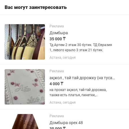
Вас могут заинтересовать
Реклама
Домбыра
35 000 ₸
Тд Артем 2 этаж 30 бутик. ТД Евразия
1, левого крыло 3 этаж 21 бутик.
Астана, сегодня
Реклама
ақжол , тай тай дорожку (на тусаукесер)
4 000 ₸
на прокат ақжол, тәй-тәй дорожка,
также есть платья, пинетки,
атрибуты(домбыра и тд) и украшения
Астана, сегодня
на голову
Реклама
Домбыра орех 48
35 000 ₸