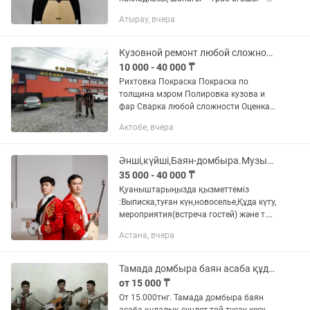
Бет қақпағы — шырша ағашы — Дыбыс
Атырау, вчера
күшейткіші (эквалайзер) орнатылған —
Звукосниматель бар — Сахнаға,...
Кузовной ремонт любой сложности
10 000 - 40 000 ₸
Рихтовка Покраска Покраска по
толщина мэром Полировка кузова и
фар Сварка любой сложности Оценка с
выездом на Дом или на месте ДТП
Актобе, вчера
Работаем быстро и качественно Авто
робот Стапель ...
Әнші,күйші,Баян-домбыра.Музыканты
35 000 - 40 000 ₸
Қуаныштарыңызда қызметтеміз
:Выписка,туған күн,новоселье,Құда күту,
мероприятия(встреча гостей) және т.б
іс-шара мейрамдарыңызда
Астана, вчера
қызметтеміз Телефон көтермей жатса
осы нөмерге хабарлассаңыз болады:
•...
Тамада домбыра баян асаба құдалық сүндет той тұсау кесу бесік той тәтті шай
от 15 000 ₸
От 15.000тнг. Тамада домбыра баян