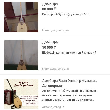
Домбыра
80 000 ₸
Размеры 48(улкен),ручная работа
Павлодар, сегодня
Домбыра
50 000 ₸
Шебердің қолынан істелген Размер 47
Павлодар, сегодня
Домбыра Баян Әншілер Музыканты
Договорная
Ассалаумагалейкүм ағайын! Домбыра
баян аспаптарының сүймелдеуімен
жанды дауыста тойыңызда қызмет
етеміз! Қалауыңыз бойынша гитара
Актобе, сегодня
сылдырмақ аспаптарын қостыра