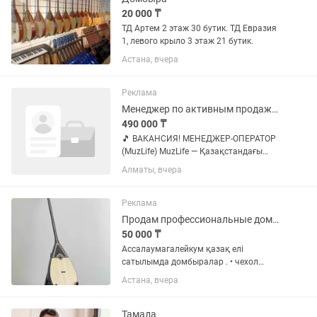
20 000 ₸
ТД Артем 2 этаж 30 бутик. ТД Евразия
1, левого крыло 3 этаж 21 бутик.
Астана, вчера
Реклама
Менеджер по активным продажам
490 000 ₸
🎵 ВАКАНСИЯ! МЕНЕДЖЕР-ОПЕРАТОР
(MuzLife) MuzLife — Қазақстандағы
музыкалық аспаптар компаниясы. Біз
Алматы, вчера
7 жылдан бері нарықта жұмыс
істейміз. 💰 Жалақы: 230 000 – 880 000
тг 💸 Төлем: Айына 2 рет 🎓...
Реклама
Продам профессиональные домбры
50 000 ₸
Ассалаумагалейкум қазақ елі
сатылымда домбыралар . • чехол
сыйлыққа • тегін доставка • пробный
Астана, вчера
сабаққа сертификат • кез келген
жазумен ГРАВИРОВКА 48 размер 46
размер 44 размер Сапасы жоғары ,...
Тамада