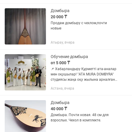
аласыз. Кұдалық,Шілдехана, Мерей
той...
Домбыра
20 000 ₸
Продам домбыру с чехлом,почти
новые
Атырау, вчера
Обучение домбыра
от 5 000 ₸
📌 Хабарландыру Құрметті ата-аналар
мен оқушылар! "ATA MURA DOMBYRA"
студиясы жаңа оқу жылына арналған
жеке және топтық домбыра
Астана, вчера
сабақтарына қабылдау жүргізіп
жатқанын хабарлайды. Сабақтар
жастағы...
Домбыра
40 000 ₸
Домбыра. Почти новая. 48 см для
взрослых. Чехол в комплекте.