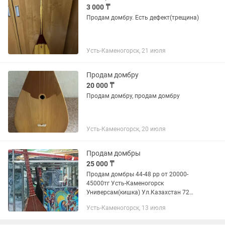
3 000 ₸
Продам домбру. Есть дефект(трещина)
Усть-Каменогорск, 21 июля
Продам домбру
20 000 ₸
Продам домбру, продам домбру
Усть-Каменогорск, 20 июля
Продам домбры
25 000 ₸
Продам домбры 44-48 рр от 20000-
45000тг Усть-Каменогорск
Универсам(кишка) Ул.Казахстан 72
Вход от фонтана Отдел сувениры и
Усть-Каменогорск, 13 июля
одежда Казахстана