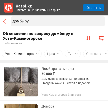
Kaspi.kz
Открыть
Открыть в Приложении Kaspi.kz
Объявления по запросу домбыру в
Усть-Каменогорске
4 объявления
Усть-Каменогорск
Цена
Тип
Состояние
Домбыра сатылады
50 000 ₸
Домбыра сатамыз. Балалардыки.
Жагдайы жаксы. +чехол в подарок.
Усть-Каменогорск, 3 августа
Домбра