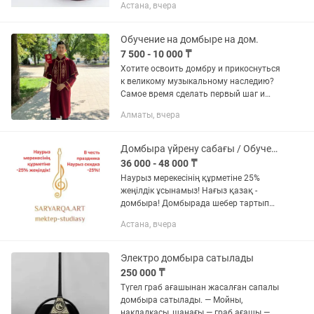
Астана, вчера
Обучение на домбыре на дом.
7 500 - 10 000 ₸
Хотите освоить домбру и прикоснуться
к великому музыкальному наследию?
Самое время сделать первый шаг и
поверить в свои силы. Приглашаю вас
Алматы, вчера
на индивидуальные занятия, где я
помогу вам раскрыть...
Домбыра үйрену сабағы / Обучение игре на домбре
36 000 - 48 000 ₸
Наурыз мерекесінің құрметіне 25%
жеңілдік ұсынамыз! Нағыз қазақ -
домбыра! Домбырада шебер тартып
үйренуге шақырамыз! Оқу мерзімі 3
Астана, вчера
жыл. Соңында 20-25 күйді кәсіпқой
деңгейде тартып үйренесіздер. 6...
Электро домбыра сатылады
250 000 ₸
Түгел граб ағашынан жасалған сапалы
домбыра сатылады. — Мойны,
накладкасы, шанағы — граб ағашы —