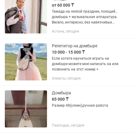
от 60 000 ₸
Тамада на любой праздник, поющий ,
домбыра + музыкальная аппаратура.
Весело, интересно, без навязчивых
конкурсов
Астана, сегодня
Репетитор на домбыре
10 000 - 15 000 ₸
Если хотите научиться играть на
домбыре можете мне написать на или
позвонить на этот номер +
Алматы, сегодня
Домбыра
65 000 ₸
Размер 48(улкен),ручная работа
Павлодар, сегодня