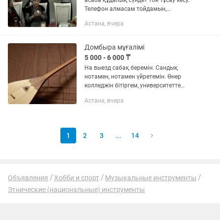
асаба құдалық сүндет той тұсау кесу.
Телефон алмасам тойдамын,
жазыныздар, сіздін бағаңызга жасап
Астана, вчера
берем. Кез келген кешінізді жақсылап
өткізіп берем.
Домбыра мұғалімі
5 000 - 6 000 ₸
На выезд сабақ беремін. Сандық
нотамен, нотамен үйретемін. Өнер
колледжін бітіргем, университетте
бітірдім. 6 жыл сабақ беріп келемін.
Астана, вчера
1
2
3
...
14
Объявления
Хобби и спорт
Музыкальные инструменты
Этнические (национальные) инструменты