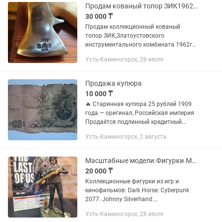
Продам кованый топор ЗИК1962г,топорище из дуба,ножны из чепрачной кожи быка
30 000 ₸
Продам коллекционный кованый
топор ЗИК,Златоустовского
инструментального комбината 1962г
из стали у7, твердость стали 60HRC,
Усть-Каменогорск, 28 июля
легко перерубит любые кости и при
этом лезвие не погнётся.Топорище...
Продажа купюра
10 000 ₸
🔥 Старинная купюра 25 рублей 1909
года — оригинал, Российская империя
Продаётся подлинный кредитный
билет 25 рублей 1909 года с портретом
Усть-Каменогорск, 2 августа
императора Александра III. 📜
Историческая ценность: — Более...
Масштабные модели.Фигурки.Миниатюры
20 000 ₸
Коллекционные фигурки из игр и
кинофильмов: Dark Horse: Cyberpunk
2077. Johnny Silverhand:
25см-35000тнг. Джон Рэмбо:Высота
Усть-Каменогорск, 28 июля
15см-32000 тнг.