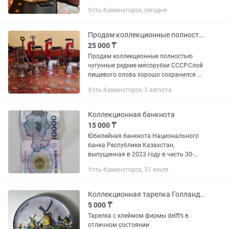
кованым «отбойником» (или бородой)
Усть-Каменогорск, сегодня
и клеймом «Три кольца». Сталь У8
обеспечивает кромке твёрдость...
Продам коллекционные полностью чугунные редкие мясорубки СССР
25 000 ₸
Продам коллекционные полностью
чугунные редкие мясорубки СССР.Слой
пищевого олова хорошо сохранился на
мясорубках.Все детали этих мясорубок
Усть-Каменогорск, 3 августа
из чугуна : корпус
мясорубки,шнек,рукоять,гайка
большая...
Коллекционная банкнота
15 000 ₸
Юбилейная банкнота Национального
банка Республики Казахстан,
выпущенная в 2023 году в честь 30-
летия национальной валюты — тенге.
Усть-Каменогорск, 31 июля
Номинал: 10 000 тенге Год выпуска:
2023 Оригинал, официальная...
Коллекционная тарелка Голландия
5 000 ₸
Тарелка с клеймом фирмы delft’s в
отличном состоянии