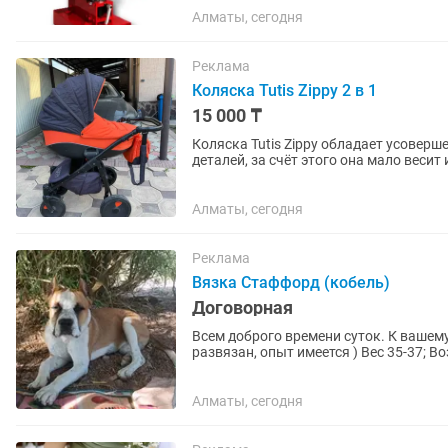
Алматы, сегодня
Реклама
Коляска Tutis Zippy 2 в 1
15 000 ₸
Коляска Tutis Zippy обладает усовер
деталей, за счёт этого она мало веси
Увеличенное расстояние...
Алматы, сегодня
Реклама
Вязка Стаффорд (кобель)
Договорная
Всем доброго времени суток. К ваше
развязан, опыт имеется ) Вес 35-37; Во
Алматы, сегодня