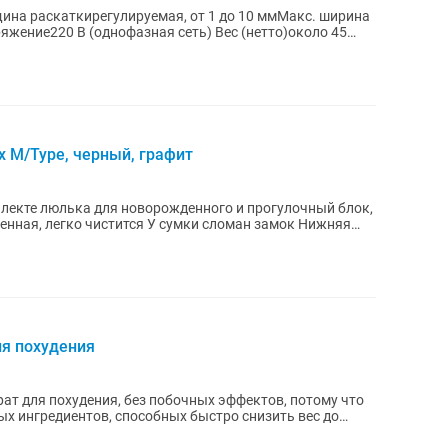
ина раскаткирегулируемая, от 1 до 10 ммМакс. ширина
x M/Type, черный, графит
плекте люлька для новорожденного и прогулочный блок,
ренная, легко чистится У сумки сломан замок Нижняя
ля похудения
т для похудения, без побочных эффектов, потому что
ых ингредиентов, способных быстро снизить вес до