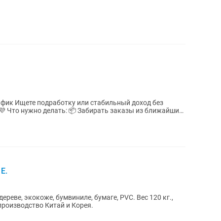
доход без
айших
E.
дереве, экокоже, бумвиниле, бумаге, PVC. Вес 120 кг.,
 производство Китай и Корея.