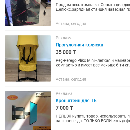
Продам весь комплект Сонька два джо
Делюкс.зарядная станция навесная п
джойстиков новые...
Астана, сегодня
Реклама
Прогулочная коляска
35 000 ₸
Peg-Perego Pliko Mini - легкая и мане
компактно и имеет вес меньше 6-ти к
раскладывается от...
Астана, сегодня
Реклама
Кронштейн для ТВ
7 000 ₸
НЕЛЬЗЯ купить товар, использовать па
ваш навсегда. ТОЛЬКО ЕСЛИ есть дефе
ремонт или...