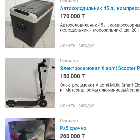
Реклама
Автохолодильник 45 л., компресс
170 000 ₸
Автохолодильник 45 л., компрессорный, с аккумулятором
(холодильник + морозильник), до -20 градусов. Аккумулятор Li-ion 15.
компрессора от...
Алматы, сегодня
Реклама
Электросамокат Xiaomi Scooter P
150 000 ₸
Электросамокат Xiaomi MiJia Smart Electric Scooter Pr
кг Материал рамы алюминиевый сплав
Пробег на одном заряде 45...
Алматы, сегодня
Реклама
Ps5 срочно
260 000 ₸