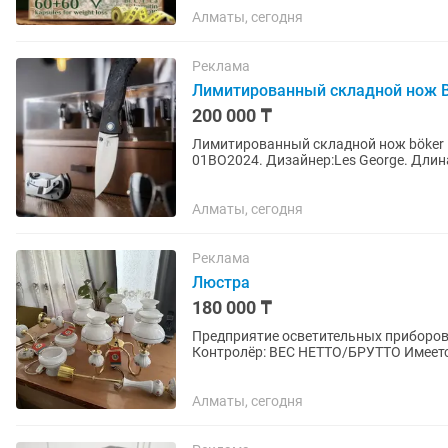
Алматы, сегодня
Реклама
Лимитированный складной нож Bo
200 000 ₸
Лимитированный складной нож böker Plus. 
01BO2024. Дизайнер:Les George. Длина лезвия, см: 9,3 Вес:139 г Материал рукоятки:
углеродное волокно. Сталь...
Алматы, сегодня
Реклама
Люстра
180 000 ₸
Предприятие осветительных приборов «ПОЛАМП» 60-179 Познань (По
Контролёр: ВЕС НЕТТО/БРУТТО Имеется отметка ОТК и номер партии. Это подтверждает, что
светильник произведён на...
Алматы, сегодня