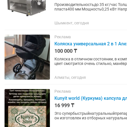
Производительностьдо 35 кг/час Толщ
пласта400 мм Мощность0,25 кВт Напряжение220 В (однофазная сеть) Вес (нетто)около 45
кгГабариты (ДхШхВ)645 х...
Шымкент, сегодня
Реклама
Коляска универсальная 2 в 1 Ane
100 000 ₸
Коляска в отличном состоянии, в ком
цвет смотрится очень стильно, манёв
корзина в комплекте,...
Алматы, сегодня
Реклама
Kunyit world (Куркума) капсула д
16 999 ₸
Это супербыстрыйнатуральныйпрепара
он изготовлен из отборных натуральн
нормы.вы не почувствуете...