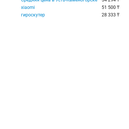
xiaomi
51 500 ₸
гироскутер
28 333 ₸