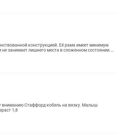
шенствованной конструкцией. Её рама имеет минимум
т и не занимает лишнего места в сложенном состоянии.
му вниманию Стаффорд кобель на вязку. Малыш
зраст 1,8