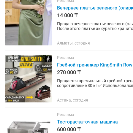
Реклама
Вечернее платье зеленого (оливк
14 000 ₸
Продаю вечернее платье зеленого (оливкового) цвета. Надевала
После этого платье аккуратно хранится в шкафу. Платье сшито на за
плотной ткани. Внутри...
Алматы, сегодня
Реклама
Гребной тренажер KingSmith Row
270 000 ₸
Продается премиальный гребной тренаж
сопротивление 80 кг ✅ Использовался всего несколько раз — состояние практический новый.
ИДЕАЛЬНОЕ Без...
Астана, сегодня
Реклама
Тестораскаточная машина
600 000 ₸