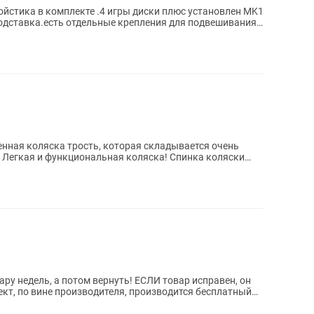
йстика в комплекте .4 игры диски плюс установлен MK1
одставка.есть отдельные крепления для подвешивания
вренная коляска трость, которая складывается очень
г. Легкая и функциональная коляска! Спинка коляски
ру недель, а потом вернуть! ЕСЛИ товар исправен, он
кт, по вине производителя, производится бесплатный