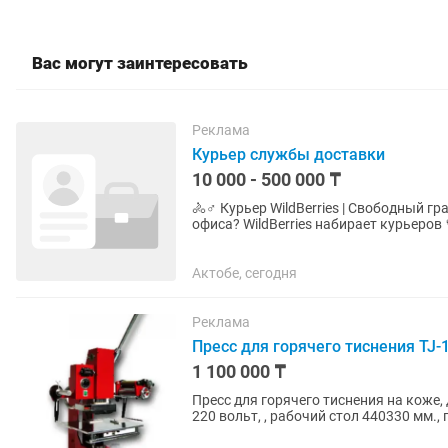
Вас могут заинтересовать
Реклама
Курьер службы доставки
10 000 - 500 000 ₸
🚴♂️ Курьер WildBerries | Свободный график Ищете подработку или стабильный 
офиса? WildBerries набирает курьеров 💜 Что нужно делать: 📦 Забирать заказы из ближ
ПВЗ 🏠 Доставлять клиентам...
Актобе, сегодня
Реклама
Пресс для горячего тиснения TJ-1
1 100 000 ₸
Пресс для горячего тиснения на коже, 
220 вольт, , рабочий стол 440330 мм.,