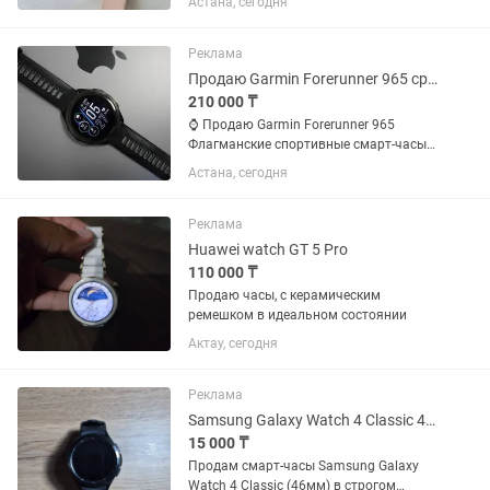
Астана, сегодня
Реклама
Продаю Garmin Forerunner 965 срочно
210 000 ₸
⌚ Продаю Garmin Forerunner 965
Флагманские спортивные смарт-часы
Garmin в отличном состоянии. ✅
Астана, сегодня
Подойдут для бега, велоспорта,
плавания, триатлона, фитнеса и
повседневного использования. 💚
Реклама
Следят...
Huawei watch GT 5 Pro
110 000 ₸
Продаю часы, с керамическим
ремешком в идеальном состоянии
Актау, сегодня
Реклама
Samsung Galaxy Watch 4 Classic 46mm, Черные
15 000 ₸
Продам смарт-часы Samsung Galaxy
Watch 4 Classic (46мм) в строгом