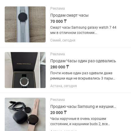
Реклама
Продам смарт часы
70 000 ₸
Смарт часы Samsung galaxy watch 7 44
мм в отличном состоянии
комплектация полная вскрывались
Семей, сегодня
для проверки
Реклама
Продам Часы один раз одевались
280 000 ₸
Почти новые один раз одевали даже
ремешки еще не вскрывались 3 пары
ремешков цена на каспи 329.000
Астана, сегодня
Реклама
Продаю часы Samsung и наушники buds 2
20 000 ₸
Часы наручные в очень хорошем
состоянии, и наушники buds 2, все
работает.