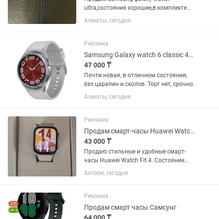
ultra,состояние хорошее,в комплекте
всё имеется носили пол года,продажа
Алматы, сегодня
в связи с преобритением нового
телефона другой марки Все
оставшиеся вопросы по номеру
Реклама
Samsung Galaxy watch 6 classic 43mm
47 000 ₸
Почти новая, в отличном состоянии,
без царапин и сколов. Торг нет, срочно.
Алматы, сегодня
Реклама
Продам смарт-часы Huawei Watch Fit 4
43 000 ₸
Продаю стильные и удобные смарт-
часы Huawei Watch Fit 4. Состояние
отличное, всё работает без нареканий.
Актобе, сегодня
Основные характеристики: Модель:
Huawei Watch Fit 4 (SYA-B09) Цвет:
белый (светлый...
Реклама
Продам смарт часы Самсунг
64 000 ₸