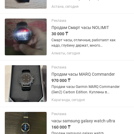
черном цвете. Модель с крутым
Астана, сегодня
крутящимся безелем, смотрится на
руке отлично. Состояние: Б/у.
Технически всё работает идеально
Реклама
(пульс,...
Продам Смарт часы NOLIMIT
30 000 ₸
Смарт часы, отличные, работают как
надо, глубину держат, много
циферблатов, много функций,запасной
Алматы, сегодня
ремешок, коробка все имеется
Реклама
Продам часы MARQ Commander
970 000 ₸
Продам часы Garmin MARQ Commander
(Gen2) Carbon Edition. Куплены в
октябре 2025 года у официального
Караганда, сегодня
представителя в Казахстане. Гарантия
продавца до октября 2027 года.
Состояние хорошее. Полная...
Реклама
часы samsung galaxy watch ultra
160 000 ₸
Продам samsung galaxy watch