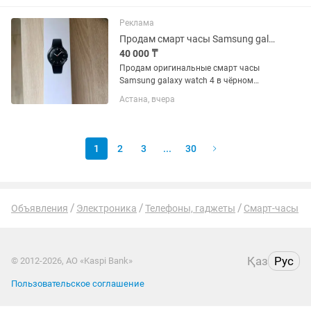
аккуммулятора хватает надолго.
Реклама
Продам смарт часы Samsung galaxy watch 46 mm
40 000 ₸
Продам оригинальные смарт часы
Samsung galaxy watch 4 в чёрном
цвете. Отличная модель с
Астана, вчера
вращающимся безелем и строгим
классическим дизайном. Состояние
идеальное, полностью рабочее. Экран
чистый, без...
1
2
3
...
30
Объявления
Электроника
Телефоны, гаджеты
Смарт-часы
Қаз
Рус
© 2012-2026, АО «Kaspi Bank»
Пользовательское соглашение