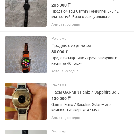
205 000 ₸
Продаю часы Garmin Forerunner 570 42
мм черный. Брал с официального
магазина, имеются документы, чек,
Алматы, сегодня
коробка и зарядчик. Цена договорная.
Покупал 9 марта.
Реклама
Продаю смарт часы
30 000 ₸
Продаю смарт часы срочно,покупал в
каспи за 46 тысяч
Астана, сегодня
Реклама
Часы GARMIN Fenix 7 Sapphire Solar
130 000 ₸
Garmin Fenix 7 Sapphire Solar — это
компактные (корпус 47 мм)
мультиспортивные GPS-часы с
Алматы, сегодня
прочным дизайном, зарядкой от
солнечной батареи (Power Glass или
Power Sapphire) для продления
Реклама