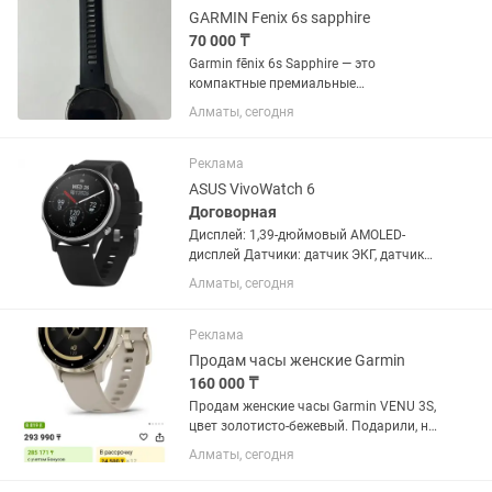
времени...
GARMIN Fenix 6s sapphire
70 000 ₸
Garmin fēnix 6s Sapphire — это
компактные премиальные
мультиспортивные смарт-часы,
Алматы, сегодня
созданные для профессиональных
тренировок и активного отдыха. От
базовой версии линейки fēnix 6S эта
Реклама
модель...
ASUS VivoWatch 6
Договорная
Дисплей: 1,39-дюймовый AMOLED-
дисплей Датчики: датчик ЭКГ, датчик
ФПГ, датчик BIA, датчик GPS, датчик
Алматы, сегодня
ускорения. Bluetooth 5.0 или более
поздней версии. Возможность
синхронизации с Android 8 или...
Реклама
Продам часы женские Garmin
160 000 ₸
Продам женские часы Garmin VENU 3S,
цвет золотисто-бежевый. Подарили, но
так и не подружилась с ними. Стекло в
Алматы, сегодня
идеальном состоянии, без царапин.
Мин следы носки на ремешке.