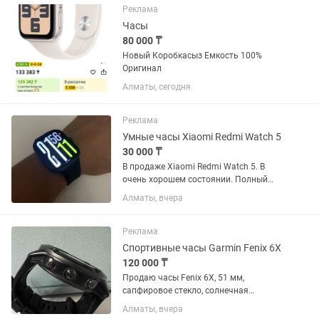
Реклама
Часы
80 000 ₸
Новый Коробкасыз Емкость 100%
Оригинал
Алматы, сегодня
Реклама
Умные часы Xiaomi Redmi Watch 5
30 000 ₸
В продаже Xiaomi Redmi Watch 5. В
очень хорошем состоянии. Полный
комплект. Небольшой торг уместен.
Алматы, вчера
Реклама
Спортивные часы Garmin Fenix 6X
120 000 ₸
Продаю часы Fenix 6X, 51 мм,
сапфировое стекло, солнечная
батарея, титановый корпус, состояние
Алматы, вчера
-отличное, никаких повреждений, заряд