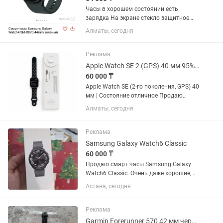
Часы в хорошем состоянии есть
зарядка На экране стекло защитное
Работают отлично все функции есть
Алматы, сегодня
сообщение Календарь пульс покупали
новые 45 мм Зелёные есть коробка
Лежат без дело
Реклама
Apple Watch SE 2 (GPS) 40 мм 95% АКБ Оригинал
60 000 ₸
Apple Watch SE (2-го поколения, GPS) 40
мм | Состояние отличное Продаю
Apple Watch SE 2-го поколения (GPS), 40
Алматы, сегодня
мм, алюминиевый корпус. Часы
полностью оригинальные, работают
без каких-либо...
Реклама
Samsung Galaxy Watch6 Classic
60 000 ₸
Продаю смарт часы Samsung Galaxy
Watch6 Classic. Очень даже хорошие,
вращающийся безель это вообще
Астана, сегодня
мощь, делает использование в разы
удобнее. Легче, чем листать. Экран
яркий, интерфейс удобный,...
Реклама
Garmin Forerunner 570 42 мм черный