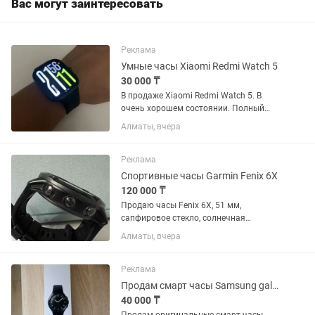
Вас могут заинтересовать
Реклама
Умные часы Xiaomi Redmi Watch 5
30 000 ₸
В продаже Xiaomi Redmi Watch 5. В
очень хорошем состоянии. Полный
комплект. Небольшой торг уместен.
Алматы, вчера
Реклама
Спортивные часы Garmin Fenix 6X
120 000 ₸
Продаю часы Fenix 6X, 51 мм,
сапфировое стекло, солнечная
батарея, титановый корпус, состояние
Алматы, вчера
-отличное, никаких повреждений, заряд
аккуммулятора хватает надолго.
Реклама
Продам смарт часы Samsung galaxy watch 46 mm
40 000 ₸