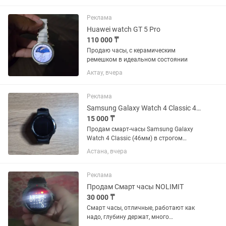
плавания, триатлона, фитнеса и
повседневного использования. 💚
Реклама
Следят...
Huawei watch GT 5 Pro
110 000 ₸
Продаю часы, с керамическим
ремешком в идеальном состоянии
Актау, вчера
Реклама
Samsung Galaxy Watch 4 Classic 46mm, Черные
15 000 ₸
Продам смарт-часы Samsung Galaxy
Watch 4 Classic (46мм) в строгом
черном цвете. Модель с крутым
Астана, вчера
крутящимся безелем, смотрится на
руке отлично. Состояние: Б/у.
Технически всё работает идеально
Реклама
(пульс,...
Продам Смарт часы NOLIMIT
30 000 ₸
Смарт часы, отличные, работают как
надо, глубину держат, много