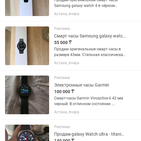
Продам оригинальные смарт часы
Samsung galaxy watch 4 в чёрном
цвете. Отличная модель с
Астана, вчера
вращающимся безелем и строгим
классическим дизайном. Состояние
идеальное, полностью рабочее. Экран
Реклама
чистый, без...
Смарт часы Samsung galaxy watch 6 classic
55 000 ₸
Продам оригинальные смарт часы в
размере 43мм. Стильная классическая
модель с вращающимся безелем.
Астана, вчера
Состояние идеальное. Экран часов без
единой царапины. Корпус чистый,
безель крутится мягко и чётко....
Реклама
Электронные часы Garmin
100 000 ₸
Смарт-часы Garmin Vivoactive 6 42 мм
черный. В отличном состоянии .
Продажа в связи с ненадобностью .
Астана, вчера
Писать на
Реклама
Продам galaxy Watch ultra - titanium
140 000 ₸