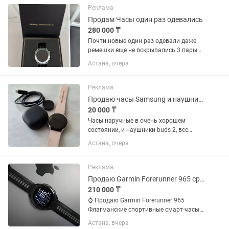
Лежат без дело
Реклама
Продам Часы один раз одевались
280 000 ₸
Почти новые один раз одевали даже
ремешки еще не вскрывались 3 пары
ремешков цена на каспи 329.000
Астана, вчера
Реклама
Продаю часы Samsung и наушники buds 2
20 000 ₸
Часы наручные в очень хорошем
состоянии, и наушники buds 2, все
работает.
Астана, вчера
Реклама
Продаю Garmin Forerunner 965 срочно
210 000 ₸
⌚ Продаю Garmin Forerunner 965
Флагманские спортивные смарт-часы
Garmin в отличном состоянии. ✅
Астана, вчера
Подойдут для бега, велоспорта,