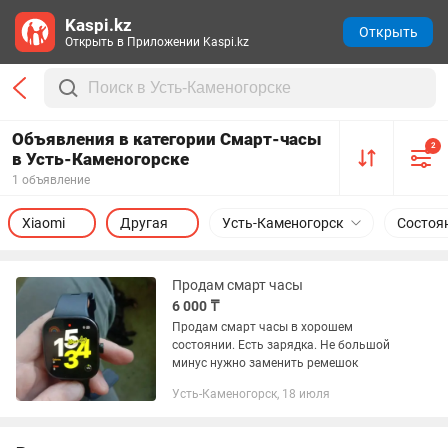
Kaspi.kz
Открыть
Открыть в Приложении Kaspi.kz
Объявления в категории Смарт-часы
2
в Усть-Каменогорске
1 объявление
Xiaomi
Другая
Усть-Каменогорск
Состоя
Продам смарт часы
6 000 ₸
Продам смарт часы в хорошем
состоянии. Есть зарядка. Не большой
минус нужно заменить ремешок
Усть-Каменогорск, 18 июля