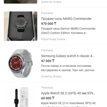
циферблатов, много функций,запасной
Алматы, вчера
ремешок, коробка все имеется
Реклама
Продам часы MARQ Commander
970 000 ₸
Продам часы Garmin MARQ Commander
(Gen2) Carbon Edition. Куплены в
октябре 2025 года у официального
Караганда, вчера
представителя в Казахстане. Гарантия
продавца до октября 2027 года.
Состояние хорошее. Полная...
Реклама
Samsung Galaxy watch 6 classic 43mm
47 000 ₸
Почти новая, в отличном состоянии,
без царапин и сколов. Торг нет, срочно.
Алматы, вчера
Реклама
Apple Watch SE 2 (GPS) 40 мм 95% АКБ Оригинал
60 000 ₸
Apple Watch SE (2-го поколения, GPS) 40