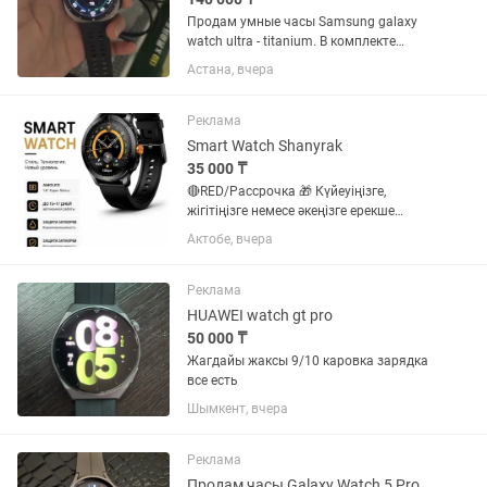
Продам умные часы Samsung galaxy
watch ultra - titanium. В комплекте
родная коробка, сами часы, зарядный
Астана, вчера
кабель-таблетка, комплектный
силиконовый ремешок и в подарок
оригинальный плетеный оранжевый...
Реклама
Smart Watch Shanyrak
35 000 ₸
🔴RED/Рассрочка 🎁 Күйеуіңізге,
жігітіңізге немесе әкеңізге ерекше
сыйлық іздеп жүрсіз бе? ⌚ Смарт сағат
Актобе, вчера
– күнделікті өмірге пайдалы әрі стильді
сыйлық! ✨ Артықшылықтары: •
Қоңырауға жауап беру және...
Реклама
HUAWEI watch gt pro
50 000 ₸
Жагдайы жаксы 9/10 каровка зарядка
все есть
Шымкент, вчера
Реклама
Продам часы Galaxy Watch 5 Pro