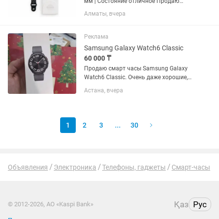
мм | Состояние отличное Продаю
Apple Watch SE 2-го поколения (GPS), 40
Алматы, вчера
мм, алюминиевый корпус. Часы
полностью оригинальные, работают
без каких-либо...
Реклама
Samsung Galaxy Watch6 Classic
60 000 ₸
Продаю смарт часы Samsung Galaxy
Watch6 Classic. Очень даже хорошие,
вращающийся безель это вообще
Астана, вчера
мощь, делает использование в разы
удобнее. Легче, чем листать. Экран
яркий, интерфейс удобный,...
1
2
3
...
30
Объявления
Электроника
Телефоны, гаджеты
Смарт-часы
Қаз
Рус
© 2012-2026, АО «Kaspi Bank»