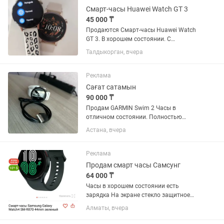
Смарт-часы Huawei Watch GT 3
45 000 ₸
Продаются Смарт-часы Huawei Watch
GT 3. В хорошем состоянии. С
коробкой, зарядкой, ремешком.
Талдыкорган, вчера
Отлично работают, батарею держит 6-
7 дней.
Реклама
Сағат сатамын
90 000 ₸
Продам GARMIN Swim 2 Часы в
отличном состоянии. Полностью
исправны, работают без каких-либо
Астана, вчера
проблем. ✅ Без царапин ✅ В ремонте
не были ✅ Все функции работают
отлично ✅ Аккумулятор держит
Реклама
заряд...
Продам смарт часы Самсунг
64 000 ₸
Часы в хорошем состоянии есть
зарядка На экране стекло защитное
Работают отлично все функции есть
Алматы, вчера
сообщение Календарь пульс покупали
новые 45 мм Зелёные есть коробка