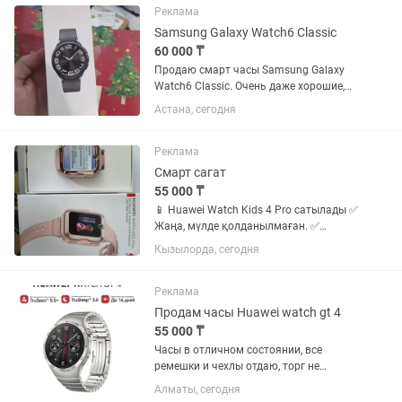
без каких-либо...
Реклама
Samsung Galaxy Watch6 Classic
60 000 ₸
Продаю смарт часы Samsung Galaxy
Watch6 Classic. Очень даже хорошие,
вращающийся безель это вообще
Астана, сегодня
мощь, делает использование в разы
удобнее. Легче, чем листать. Экран
яркий, интерфейс удобный,...
Реклама
Смарт сагат
55 000 ₸
📱 Huawei Watch Kids 4 Pro сатылады ✅
Жаңа, мүлде қолданылмаған. ✅
Қорабы толық, барлық керек-
Кызылорда, сегодня
жарақтары бар. ✅ Түсі – қызғылт. ✅
HD бейнеқоңырау, GPS арқылы
орналасқан жерді анықтау, суға төзімді
Реклама
(5...
Продам часы Huawei watch gt 4
55 000 ₸
Часы в отличном состоянии, все
ремешки и чехлы отдаю, торг не
большой
Алматы, сегодня