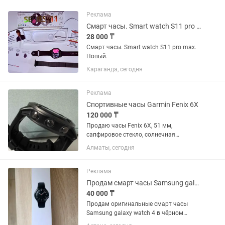
Реклама
Смарт часы. Smart watch S11 pro max.
28 000 ₸
Смарт часы. Smart watch S11 pro max.
Новый.
Караганда, сегодня
Реклама
Спортивные часы Garmin Fenix 6X
120 000 ₸
Продаю часы Fenix 6X, 51 мм,
сапфировое стекло, солнечная
батарея, титановый корпус, состояние
Алматы, сегодня
-отличное, никаких повреждений, заряд
аккуммулятора хватает надолго.
Реклама
Продам смарт часы Samsung galaxy watch 46 mm
40 000 ₸
Продам оригинальные смарт часы
Samsung galaxy watch 4 в чёрном
цвете. Отличная модель с