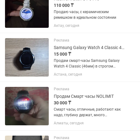
110 000 ₸
Продаю часы, с керамическим
ремешком в идеальном состоянии
Актау, сегодня
Реклама
Samsung Galaxy Watch 4 Classic 46mm, Черные
15 000 ₸
Продам смарт-часы Samsung Galaxy
Watch 4 Classic (46мм) в строгом
черном цвете. Модель с крутым
Астана, сегодня
крутящимся безелем, смотрится на
руке отлично. Состояние: Б/у.
Технически всё работает идеально
Реклама
(пульс,...
Продам Смарт часы NOLIMIT
30 000 ₸
Смарт часы, отличные, работают как
надо, глубину держат, много
циферблатов, много функций,запасной
Алматы, сегодня
ремешок, коробка все имеется
Реклама