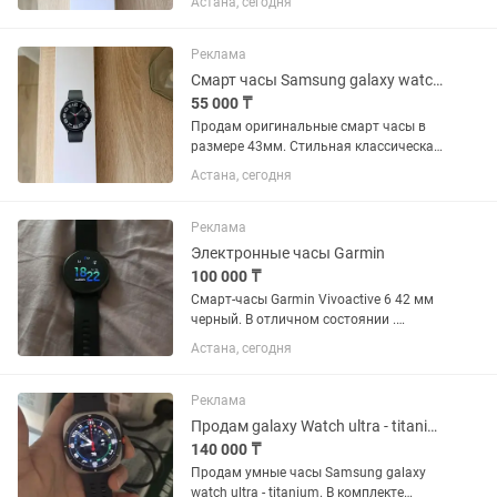
Астана, сегодня
вращающимся безелем и строгим
классическим дизайном. Состояние
идеальное, полностью рабочее. Экран
Реклама
чистый, без...
Смарт часы Samsung galaxy watch 6 classic
55 000 ₸
Продам оригинальные смарт часы в
размере 43мм. Стильная классическая
модель с вращающимся безелем.
Астана, сегодня
Состояние идеальное. Экран часов без
единой царапины. Корпус чистый,
безель крутится мягко и чётко....
Реклама
Электронные часы Garmin
100 000 ₸
Смарт-часы Garmin Vivoactive 6 42 мм
черный. В отличном состоянии .
Продажа в связи с ненадобностью .
Астана, сегодня
Писать на
Реклама
Продам galaxy Watch ultra - titanium
140 000 ₸
Продам умные часы Samsung galaxy
watch ultra - titanium. В комплекте