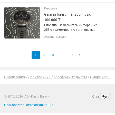
Реклама
Garmin forerunner 255 music
100 000 ₸
Спортивные часы гармин фораннер
255 с возможностью установить
музыку, состояние отличное Заряд
Астана, сегодня
держат долго
1
2
3
...
30
Объявления
Электроника
Телефоны, гаджеты
Смарт-часы
Қаз
Рус
© 2012-2026, АО «Kaspi Bank»
Пользовательское соглашение