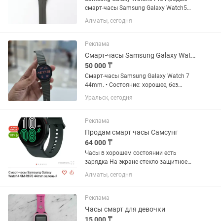
смарт-часы Samsung Galaxy Watch5
Pro (45мм, титан). Полная
Алматы, сегодня
комплектация: коробка, зарядное
устройство. Титановый корпус,
сапфировое стекло, датчики ЧСС/
Реклама
ЭКГ/BIA,...
Смарт-часы Samsung Galaxy Watch 7 44mm.
50 000 ₸
Смарт-часы Samsung Galaxy Watch 7
44mm. • Состояние: хорошее, без
ремонта • В комплекте: коробка и
Уральск, сегодня
зарядное устройство • Цвет: зелёный,
симпатичный дизайн • Экран: Super
AMOLED, защищен сапфировым...
Реклама
Продам смарт часы Самсунг
64 000 ₸
Часы в хорошем состоянии есть
зарядка На экране стекло защитное
Работают отлично все функции есть
Алматы, сегодня
сообщение Календарь пульс покупали
новые 45 мм Зелёные есть коробка
Лежат без дело
Реклама
Часы смарт для девочки
15 000 ₸