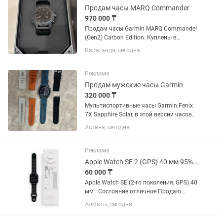
Продам часы MARQ Commander
970 000 ₸
Продам часы Garmin MARQ Commander
(Gen2) Carbon Edition. Куплены в
октябре 2025 года у официального
Караганда, сегодня
представителя в Казахстане. Гарантия
продавца до октября 2027 года.
Состояние хорошее. Полная...
Реклама
Продам мужские часы Garmin
320 000 ₸
Мультиспортивные часы Garmin Fenix
7X Sapphire Solar, в этой версии часов
есть зарядка от солнца. Впервые
Астана, сегодня
добавлена возможность управления
интерфейсом экрана с помощью
тачскрина, а также в корпус...
Реклама
Apple Watch SE 2 (GPS) 40 мм 95% АКБ Оригинал
60 000 ₸
Apple Watch SE (2-го поколения, GPS) 40
мм | Состояние отличное Продаю
Apple Watch SE 2-го поколения (GPS), 40
Алматы, сегодня
мм, алюминиевый корпус. Часы
полностью оригинальные, работают