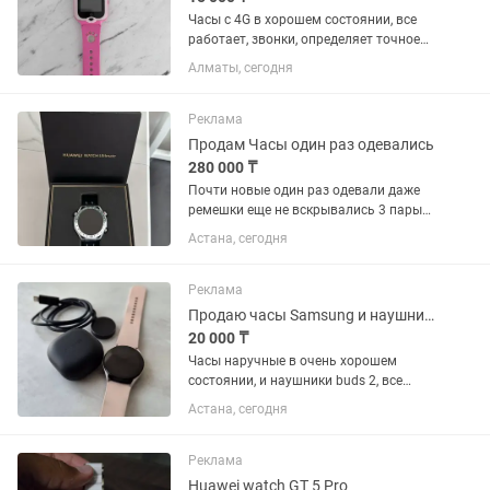
Часы с 4G в хорошем состоянии, все
работает, звонки, определяет точное
местоположение ребенка
Алматы, сегодня
Реклама
Продам Часы один раз одевались
280 000 ₸
Почти новые один раз одевали даже
ремешки еще не вскрывались 3 пары
ремешков цена на каспи 329.000
Астана, сегодня
Реклама
Продаю часы Samsung и наушники buds 2
20 000 ₸
Часы наручные в очень хорошем
состоянии, и наушники buds 2, все
работает.
Астана, сегодня
Реклама
Huawei watch GT 5 Pro