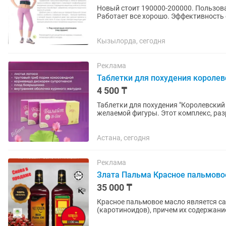
Новый стоит 190000-200000. Пользова
Работает все хорошо. Эффективность есть. Пояс-миостимулятор Нуга бест – лучш
для безопасного похудения...
Кызылорда, сегодня
Реклама
Таблетки для похудения королев
4 500 ₸
Таблетки для похудения "Королевски
желаемой фигуры. Этот комплекс, раз
человека, направлен на поддержку...
Астана, сегодня
Реклама
Злата Пальма Красное пальмово
35 000 ₸
Красное пальмовое масло является с
(каротиноидов), причем их содержание 
больше, чем в помидорах;...