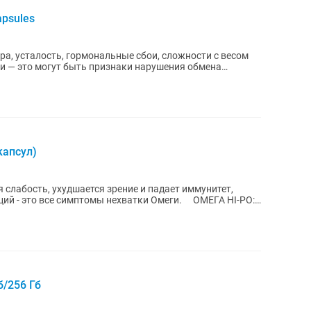
apsules
ра, усталость, гормональные сбои, сложности с весом
и — это могут быть признаки нарушения обмена
 капсул)
я слабость, ухудшается зрение и падает иммунитет,
ий - это все симптомы нехватки Омеги. ⠀ ОМЕГА HI-PO:
б/256 Гб