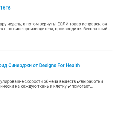
/16Гб
ру недель, а потом вернуть! ЕСЛИ товар исправен, он
кт, по вине производителя, производится бесплатный
роид Синерджи от Designs For Health
егулирование скорости обмена веществ ✔️выработки
тически на каждую ткань и клетку ✔️помогает