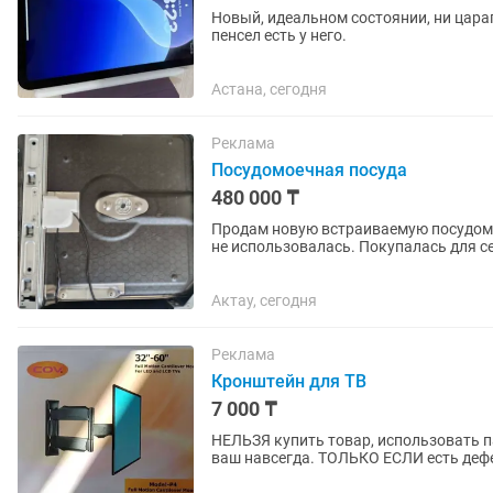
Новый, идеальном состоянии, ни царап
пенсел есть у него.
Астана, сегодня
Реклама
Посудомоечная посуда
480 000 ₸
Продам новую встраиваемую посудомоечную ма
не использовалась. Покупалась для се
продаю. В наличии все...
Актау, сегодня
Реклама
Кронштейн для ТВ
7 000 ₸
НЕЛЬЗЯ купить товар, использовать па
ваш навсегда. ТОЛЬКО ЕСЛИ есть дефе
ремонт или...