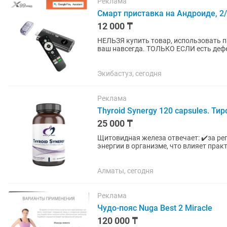
Реклама
Смарт приставка на Андроиде, 2
12 000 ₸
НЕЛЬЗЯ купить товар, использовать па
ваш навсегда. ТОЛЬКО ЕСЛИ есть дефе
ремонт или...
Экибастуз, сегодня
Реклама
Thyroid Synergy 120 capsules. Ти
25 000 ₸
Щитовидная железа отвечает: ✔️за р
энергии в организме, что влияет прак
способствовать позитивному...
Алматы, сегодня
Реклама
Чудо-пояс Nuga Best 2 Miracle
120 000 ₸