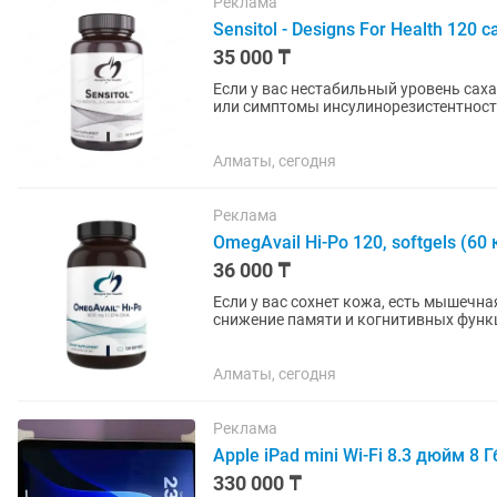
Реклама
Sensitol - Designs For Health 120 c
35 000 ₸
Если у вас нестабильный уровень саха
или симптомы инсулинорезистентност
веществ и недостатка ключевых...
Алматы, сегодня
Реклама
OmegAvail Hi-Po 120, softgels (60
36 000 ₸
Если у вас сохнет кожа, есть мышечна
снижение памяти и когнитивных функц
✔️Замедляет выработку...
Алматы, сегодня
Реклама
Аpple iPad mini Wi-Fi 8.3 дюйм 8 Г
330 000 ₸