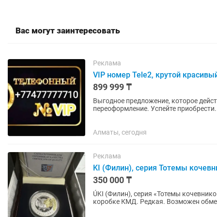
Вас могут заинтересовать
Реклама
VIP номер Tele2, крутой красив
899 999 ₸
Выгодное предложение, которое дейс
переоформление. Успейте приобрести. 
Платиновый номер. Best номер...
Алматы, сегодня
Реклама
KI (Филин), серия Тотемы кочевн
350 000 ₸
ÚKI (Филин), серия «Тотемы кочевнико
коробке КМД. Редкая. Возможен обме
Возможна продажа с...