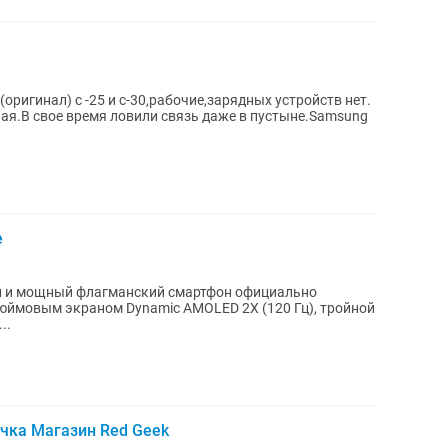
 (оригинал) c -25 и c-30,рабочие,зарядных устройств нет.
ая.В свое время ловили связь даже в пустыне.Samsung
е
ый и мощный флагманский смартфон официально
дюймовым экраном Dynamic AMOLED 2X (120 Гц), тройной
..
очка Магазин Red Geek