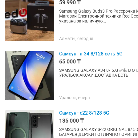
59 990 ₸
Samsung Galaxy Buds3 Pro Рассрочка Магазин Red Geek • Адрес: 
Магазин Электронной техники Red Geek • Рассрочка 0-0-12 • Официальная Гарантия • 
указана за наличную...
Алматы, сегодня
Самсунг а 34 8/128 сеть 5G
65 000 ₸
SAMSUNG GALAXY A34 8/ 5.G ✅💪 В
УРАЛЬСК АКСАЙ ДОСТАВКА ЕСТЬ
Уральск, вчера
Самсунг с22 8/128 5G
135 000 ₸
SAMSUNG GALAXY S-22 ORIGINAL 8/ 
БАТАРЕЯ ДЕРЖИТ ОТЛИЧНО ! ОРИГИ