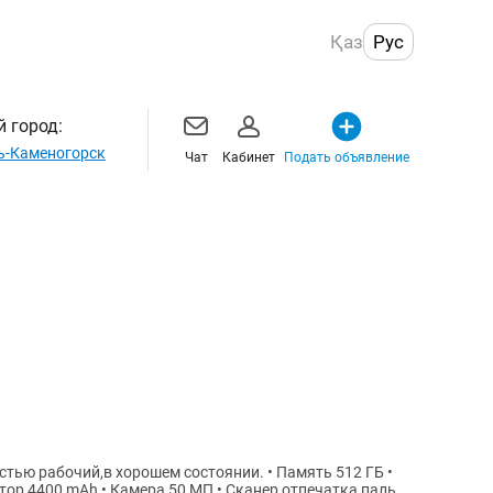
Қаз
Рус
 город:
ь-Каменогорск
Чат
Кабинет
Подать объявление
тор 4400 mAh • Камера 50 МП • Сканер отпечатка пальца