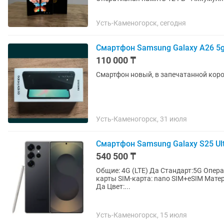
Телефон проверен,...
Усть-Каменогорск, сегодня
Смартфон Samsung Galaxy A26 5
110 000 ₸
Смартфон новый, в запечатанной короб
Усть-Каменогорск, 31 июля
Смартфон Samsung Galaxy S25 Ult
540 500 ₸
Общие: 4G (LTE) Да Стандарт:5G Опера
карты SIM-карта: nano SIM+eSIM Мате
Да Цвет:...
Усть-Каменогорск, 15 июля