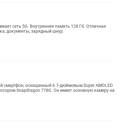
вает сеть 5G. Внутренняя память 128 Гб. Отличная
бка, документы, зарядный шнур.
ый смартфон, оснащенный 6.7-дюймовым Super AMOLED
ессором Snapdragon 778G. Он имеет основную камеру на