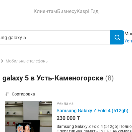
Клиентам
Бизнесу
Kaspi Гид
Мой
Уст
Мобильные телефоны
 galaxy 5 в Усть-Каменогорске
(8)
Сортировка
Реклама
Samsung Galaxy Z Fold 4 (512gb)
230 000 ₸
Samsung Galaxy Z Fold 4 (512gb) Полностью рабочий,в хорошем состоянии. • Память 512 ГБ •
Оперативная память 12 ГБ • Аккумуля