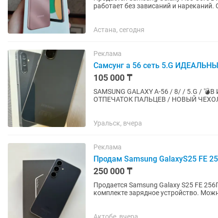
работает без зависаний и нареканий.
звонки, , , YouTube, TikTok,...
Астана, сегодня
Реклама
Самсунг а 56 сеть 5.G ИДЕАЛЬН
105 000 ₸
SAMSUNG GALAXY A-56 / 8/ / 5.G / 
ОТПЕЧАТОК ПАЛЬЦЕВ / НОВЫЙ ЧЕХОЛ
ДОСТАВКА
Уральск, вчера
Реклама
Продам Samsung GalaxyS25 FE 25
250 000 ₸
Продается Samsung Galaxy S25 FE 256Г
комплекте зарядное устройство. Можно
Актобе, вчера