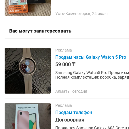
Усть-Каменогорск, 24 июля
Вас могут заинтересовать
Реклама
Продам часы Galaxy Watch 5 Pro
59 000 ₸
Samsung Galaxy Watch5 Pro Продам смарт-часы Samsung Galaxy Watch5 Pro (45мм, титан).
Полная комплектация: коробка, зарядное у
корпус, сапфировое стекло,...
Алматы, сегодня
Реклама
Продам телефон
Договорная
Продается Samsung Galaxy A03 Core в