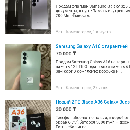
Продам флагман Samsung Galaxy S25 Ul
документы, шнур. •Память внутренняя: 256 Гб. •Память оперативная: 12 Гб. 
200 Мп. •Ёмкость...
Усть-Каменогорск, 1 августа
Samsung Galaxy A16 с гарантией
70 000 ₸
Продам Samsung Galaxy A16 на гарант
память 128 ГБ Оперативная память 6
SIM-карт В комплекте: коробка и...
Усть-Каменогорск, 27 июля
Новый ZTE Blade A36 Galaxy Buds
30 000 ₸
Телефон абсолютно новый, в коробке —
экран 6.75”, батарея 5000 mAh — держит отлично! Наушники Samsung G
Есть небольшие...