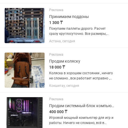
два,пользовались только
одной.Второй только несколько раз
Реклама
включали и все
Принимаем поддоны
1 300 ₸
Покупаем паллеты дорого. Расчет
сразу круглосуточно. Все размеры,
сломанные темные все подряд
Астана, сегодня
покупаем
Реклама
Продам коляску
18 000 ₸
Коляска в хорошем состоянии , ничего
не сломано , все работает исправно ,
использовалась аккуратно. Коляска
Кокшетау, сегодня
очень удобная в использовании и на
вес легкая
Реклама
Продам системный блок компьютер игровой i5-10400F, 3060TI 8ГБ Астана
400 000 ₸
Игровой мощный компьютер для игр и
работы. Ничего не сломано, всё в