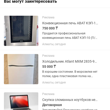
Вас могут заинтересовать
Реклама
Конвекционная печь ABAT КЭП-10 (П/Э), 10 уровней
750 000 ₸
Продается профессиональная
конвекционная печь ABAT КЭП-10 (П/Э)
с пароувлажнением. Предназначена
Алматы, сегодня
для пекарен, кондитерских, кафе,
ресторанов и пищевых производств.
Рассчитана на 10 уровней под...
Реклама
Холодильник Atlant МХМ 2835-90 белый
55 000 ₸
В хорошем состоянии. В морозилке нет
полки, одна пластиковая полка на
дверце сломана. В эксплуатации 2
Алматы, сегодня
года. Технические
характеристикиГабариты (ВхШхГ): 163
х 60 х 64.5 см.Общий объем: 280
Реклама
литров...
Скупка сломанных ноутбуков нерабочих
Договорная