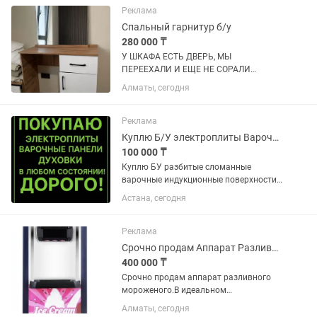
сломан замок Нижняя корзина в
Реклама
комплекте,...
Спальный гарнитур б/у
280 000 ₸
У ШКАФА ЕСТЬ ДВЕРЬ, МЫ
ПЕРЕЕХАЛИ И ЕЩЕ НЕ СОРАЛИ
МЕБЕЛЬ!!!! Продаю спальный гарнитур
Алматы, сегодня
в отличном состоянии. Мебель
полностью исправна, ничего не
сломано, без вздутия ЛДСП. Есть
Реклама
только небольшая...
Куплю Б/У электроплиты Варочные поверхности индукционные сенсорные Дорого
100 000 ₸
Куплю БУ разбитые сломанные
варочные индукционные поверхности
в любом состоянии дорого звоните
Астана, сегодня
пишите отправляйте фото
Реклама
Срочно продам Аппарат Разливного Мороженого
400 000 ₸
Срочно продам аппарат разливного
мороженого.В идеальном
состоянии,нигде ниче не сломано,все
Алматы, сегодня
отлично работает.Покупали