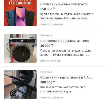
Скупка б/у и новых телефонов
550 000 ₸
Куплю телефоны Редми айфон самсунг
Хорошая оценка. Сломанные тоже
Сами приедем Расчет на месте
Алматы, сегодня
Реклама
Продается стиральная машина.
30 000 ₸
Продается стиральная машина. Цена:
30000 тг. Ручка дверцы сломана. В
остальном всё работает исправно.
Актобе, сегодня
Реклама
Коляска универсальная 2 в 1 Anex M/Type, черный, графит
100 000 ₸
Коляска в отличном состоянии, в
комплекте люлька для
новорожденного и прогулочный блок,
Алматы, сегодня
цвет смотрится очень стильно,
манёвренная, легко чистится У сумки