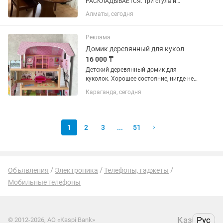
РАСКЛАДЫВАЕТСЯ. Три стула и
четвертый сломан, но можно
Алматы, сегодня
починить. Ширина 130, если выдвинуть
то 180
Реклама
Домик деревянный для кукол
16 000 ₸
Детский деревянный домик для
куколок. Хорошее состояние, нигде не
сломан. Полностью из дерева.
Караганда, сегодня
Отличный вариант на подарок. Дочка
играла с удовольствием. В Каспи
магазине он сейчас стоит...
1
2
3
...
51
Объявления
Электроника
Телефоны, гаджеты
Мобильные телефоны
Қаз
Рус
© 2012-2026, АО «Kaspi Bank»