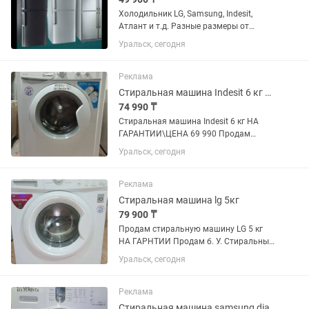
Холодильник LG, Samsung, Indesit,
Атлант и т.д. Разные размеры от
маленького данного до большого двух
Уральск, сегодня
метрового. Всё холодильники
проверены, почищены с паром и
обслужены. Резинки целые, дверцы
Реклама
хорошо...
Стиральная машина Indesit 6 кг НА ГАРАНТИИ
74 990 ₸
Стиральная машина Indesit 6 кг НА
ГАРАНТИИ\ЦЕНА 69 990 Продам
стиральную машину Indesit 6 кг узкая
Уральск, сегодня
НА ГАРАНТИИ В отличном состоянии,
стоит новый итальянский ТЭН,
произведена профилактика, чистка
Реклама
от...
Стиральная машина lg 5кг
79 900 ₸
Продам стиральную машину LG 5 кг
НА ГАРНТИИ Продам б. У. Стиральные
машинки в отличном рабочем
Уральск, сегодня
состоянии. -10000 за вашу сломанную.
Вывоз/продажа/установка/ремонт/
обмен старой на новую. Все машинки...
Реклама
Стиральная машина samsung diamond 5 кг