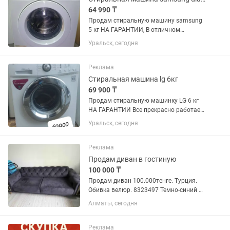
64 990 ₸
Продам стиральную машину samsung
5 кг НА ГАРАНТИИ, В отличном
состоянии, стоит новый итальянский
Уральск, сегодня
ТЭН, произведена профилактика,
чистка от накипи и грязи. Отлично
стирает, греет, отжимает, много...
Реклама
Стиральная машина lg 6кг
69 900 ₸
Продам стиральную машинку LG 6 кг
НА ГАРАНТИИ Все прекрасно работает.
Чистая без запаха с прямым приводом
Уральск, сегодня
мотора, тихая машинка с отличным
подшипником. Не ремонтировалась
ниразу. Отжимает...
Реклама
Продам диван в гостиную
100 000 ₸
Продам диван 100.000тенге. Турция.
Обивка велюр. 8323497 Темно-синий с
золотыми вставками. Одна ножка
Алматы, сегодня
сломана, нужно отремонтировать.
Требуется хим.чистка.
Реклама