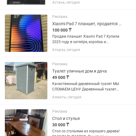
идеале. Системный блок zet gaming i5-
Астана, сегодня
10400F/ RTX 3060 Ti 8GB/ 16GB ОЗУ/
512 GB SSD память Кол-во ядер - 6
Базовая частота 2900...
Реклама
Xiaomi Pad 7 планшет, продается срочно!
100 000 ₸
Продам планшет Xiaomi Pad 7 Купили
2025 году в октябре, коробка и
документы утеряны из за переезда,
Атырау, сегодня
зарядка сломалась. Есть минусы угол
корпуса помятый, экран менялся, но
все очень хорошо работает...
Реклама
Туалет уличные дом и дача
49 000 ₸
Качественный деревянный туалет МЫ
СЛОМАЕМ ЦЕНУ Деревянный туалет
для Дачи Из дерева в Алматы
Алматы, сегодня
Садовый Также изготавливаем Будки
для собак,уличный душ и т.д. Мы
гарантируем качество !!! #Делаем как...
Реклама
Стол и стулья
30 000 ₸
Стол со стульями из хорошего дерева!