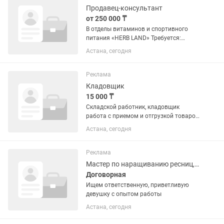
только...
Продавец-консультант
от 250 000 ₸
В отделы витаминов и спортивного
питания «HERB LAND» Требуется:
продавец-консультант, девушка, от 20
Астана, сегодня
до 35 лет З/П: от 250.000, выход + % от
продаж Опыт работы не требуется,
проводим обучение...
Реклама
Кладовщик
15 000 ₸
Складской работник, кладовщик
работа с приемом и отгрузкой товаров,
и умение работать с ТСД. Требования:
Астана, сегодня
Работа для мужчин!!!
Девушки,женщины не беспокойте!!
Возраст от 20 до 40 лет Не студент,...
Реклама
Мастер по наращиванию ресниц, бровист, ламимейкер
Договорная
Ищем ответственную, приветливую
девушку с опытом работы
Астана, сегодня