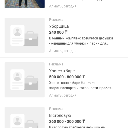
тепло ✔️ (подойдёт и парням, и
Алматы, сегодня
девушкам) ✔️ Размеры: от 50 до 54 💰
Цена: 15000 🛍️ Сама покупала за 30
000 ❗ Без этикетки (поэтому...
Реклама
Уборщица
240 000 ₸
В банный комплекс требуется девушки
- женщины для уборки и парни для
уборки . Можно с проживанием .
Алматы, сегодня
Двухразовое питание. 2/2 график , в
будние дни с 10:00 до 01:00, в
выходные дни с 09:00 до 01:00....
Реклама
Хостес в баре
500 000 - 800 000 ₸
Хостес конс в баре Наличия
загранпаспорта и готовности к работе
на сроком 2 месяца Предоставляем
Алматы, сегодня
жилье с бассейном и завтраком
Пишите девушки 19-30лет
Реклама
В столовую
260 000 - 300 000 ₸
В столовую требуется девушка на