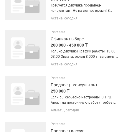
Требуется девушка продавец-
консультант Не на летнее время! В
магазин «1000 мелочей + Распечатка»
Астана, сегодня
Условия: График: с 11:00 до 22:00
(смены по договоренности) Оплата:
2500+10% с продаж Адрес: ТД...
Реклама
Официант в баре
200 000 - 450 000 ₸
Только девушки График работы: 13:00–
03:00 Оплата: оклад 8 000 тг за смену +
3% от кассы. Питание и развозка есть.
Астана, сегодня
Обязанности: обслуживание гостей;
принятие и подача заказов; знание
меню; ...
Реклама
Продавец - консультант
250 000 ₸
Если вы серьезно настроены! В ТРЦ
Апорт на постоянную работу требуется
девушка продавец-мороженщица на
Алматы, сегодня
островок по продаже гонконгского
мороженного, бабл-ти, лимонады.
График 2/2 Обучение 2-3 дня...
Реклама
Продавец-кассир