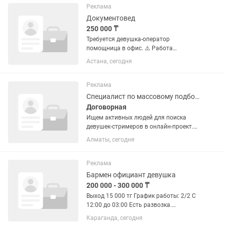
Реклама
Документовед
250 000 ₸
Требуется девушка-оператор
помощница в офис. ⚠️ Работа
неофициальная (без пенсионных
Астана, сегодня
отчислений). Обязанности: Подготовка
документов; Заполнение бланков;
Сканирование документов; Сжатие и...
Реклама
Специалист по массовому подбору
Договорная
Ищем активных людей для поиска
девушек-стримеров в онлайн-проект.
Работа полностью удаленная,
Алматы, сегодня
подойдет студентам или в качестве
подработки. Опыт не требуется —
всему научим на старте! Что нужно...
Реклама
Бармен официант девушка
200 000 - 300 000 ₸
Выход 15 000 тг График работы: 2/2 С
12:00 до 03:00 Есть развозка.
Местоположение: Караганда , город.
Караганда, сегодня
Требуется бармен-официантка для