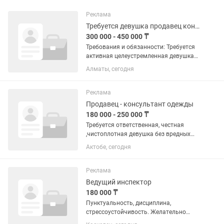
Реклама
Требуется девушка продавец консультант магазин нижнего белья
300 000 - 450 000 ₸
Требования и обязанности: Требуется
активная целеустремленная девушка
от 19 до35 лет в магазин нижнего
Алматы, сегодня
белья ! Проспект Жибек Жолы, 70 ТЦ ,
Пассаж, Сразу посмотрите локацию !
Обязанности: Опыт в...
Реклама
Продавец - консультант одежды
180 000 - 250 000 ₸
Требуется ответственная, честная
,чистоплотная девушка без вредных
привычек.График 2/2 с 09.30 до 18.00.С
Актобе, сегодня
18 лет до 26. Студентам не беспокоить
!
Реклама
Ведущий инспектор
180 000 ₸
Пунктуальность, дисциплина,
стрессоустойчивость. Желательно
девушки возвраст с 18-35 лет. Оклад