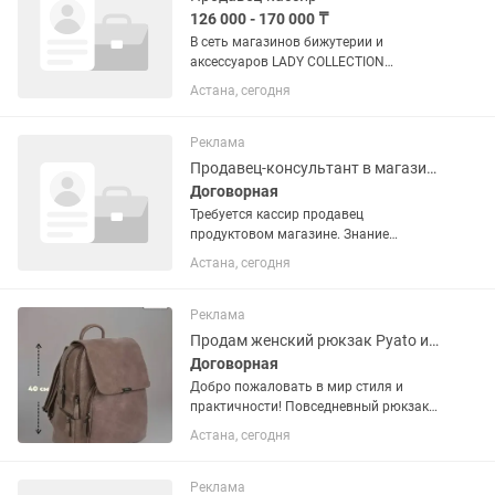
126 000 - 170 000 ₸
В сеть магазинов бижутерии и
аксессуаров LADY COLLECTION
требуется: 📌Продавец-кассир 📍ТРЦ
Астана, сегодня
Keruen City 💰Зарплата:
Оклад+бонусы% 📅График работы: 2/2 -
с 09:30 до 22:00 🗒Условия:
Реклама
Официальное...
Продавец-консультант в магазине
Договорная
Требуется кассир продавец
продуктовом магазине. Знание
программы Умаг, выставление товара
Астана, сегодня
на витрину. Приятная, добрая,
пунктуальная, коммуникабельная,
шустрая девушка требуется . График
Реклама
5/1 с 8:00...
Продам женский рюкзак Pyato из экокожи
Договорная
Добро пожаловать в мир стиля и
практичности! Повседневный рюкзак
размером 40х30х15 см- настоящая
Астана, сегодня
новинка, которая не оставит
равнодушной ни одну девушку! Его
тактильно приятная экокожа не
Реклама