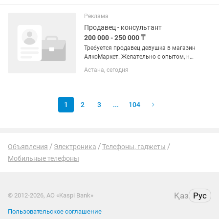
работы бильярдном клубе! Если ты
энергична, общительна и...
Реклама
Продавец - консультант
200 000 - 250 000 ₸
Требуется продавец девушка в магазин
АлкоМаркет. Желательно с опытом, но
можно и без, научим. График работы: с
Астана, сегодня
11:00 до 23:00 ( 2/2, 5/2, 15/15 )
Зарплата: 10.000тг смена +5% от
выручки....
1
2
3
...
104
Объявления
Электроника
Телефоны, гаджеты
Мобильные телефоны
Қаз
Рус
© 2012-2026, АО «Kaspi Bank»
Пользовательское соглашение