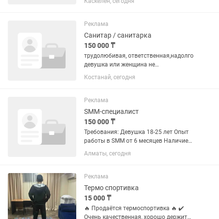
Каскелен, сегодня
180 000 + бонусы в среднем 500 000.
Знание русского и казахского
обязательно
Реклама
Санитар / санитарка
150 000 ₸
трудолюбивая, ответственная,надолго
девушка или женщина не
пьющая.студентам можно
Костанай, сегодня
Реклама
SMM-специалист
150 000 ₸
Требования: Девушка 18-25 лет Опыт
работы в SMM от 6 месяцев Наличие
портфолио (кейсов). Владение русским
Алматы, сегодня
и казахским языками. Навыки съемки,
монтажа в CapCut. Грамотная устная и
письменная...
Реклама
Термо спортивка
15 000 ₸
🔥 Продаётся термоспортивка 🔥 ✔️
Очень качественная, хорошо держит