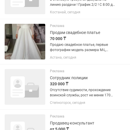
линию раздачи ! График 2/2 ! С 8:00 до
22:00 (развоз и привоз есть )
Костанай, сегодня
Реклама
Продам свадебное платье
70 000 ₸
Продаю свадебное платье, первые
фотографии модель размера M-L,
последняя фотография размера
Астана, сегодня
девушка размера XL. Платье новое, с
бирками, покупала для фотосессии, но
не носила. Рукава можно убрать,...
Реклама
Сотрудник полиции
320 000 ₸
Отсутствие судимости, прохождение
воинской службы, рост не менее 170
см, с 19 - 35 лет Девушкам рост не
Степногорск, сегодня
менее 160 см, средне специальное
образование. Отсутствие татуировок.
Зарплата 210.000 +...
Реклама
Продавец-консультант
от 5 000 ₸