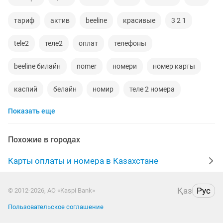
тариф
актив
beeline
красивые
3 2 1
tele2
теле2
оплат
телефоны
beeline билайн
nomer
номери
номер карты
каспий
белайн
номир
теле 2 номера
Показать еще
vip nomer
биллайн
nomera
оформления
сим
100 гб
а 30
центра
обмены
Похожие в городах
5000 тенге
торговую то
личны
баланс
Карты оплаты и номера в Казахстане
покупка
сим карта билайн
5000
карты
Қаз
Рус
© 2012-2026, АО «Kaspi Bank»
Пользовательское соглашение