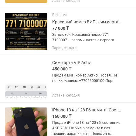
Астана, сегодня
Реклама
Красивый номер ВИП , сим карта , есим , VIP
77 000 ₸
Заголовок: Красивый номер 771
7100007 — запоминается с первого
раза Описание: Продам красивый и
Тараз, сегодня
легко запоминающийся номер. 771
7100007 — почти зеркальный формат
— много нулей (эффект «дорогого»...
Сим карта VIP Activ
450 000 ₸
Продам ВИП номер Актив. Новая. Не
пользовались. +77026000100. Торг
Астана, сегодня
iPhone 13 на 128 Гб памяти. Состояние АКБ 78%
160 000 ₸
Продам iPhone 13 на 128 гб, состояние
АКБ 78%. Не был в ремонте и без
трещин, царапин и т.п. Телефон в