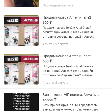
хорошем состоянии, целый, экран и
Павлодар, позавчера
корпус в идеальном состоянии. 1 сим
карта и 1 есим. Звонить на...
Продам номера Алтел и Теле2
600 ₸
Продам номера tele2 и Altel Онлайн
регистраций Алтел и теле 2 Онлайн
отправка сообщение теле2 и Алтел
Легко и быстро сим карты Любые
Алматы, 5 августа
сообщение SIM card Сим карта SIM card
Делаем есим и eSIM По всему...
Продам номера Алтел и Теле2
600 ₸
Продам номера tele2 и Altel Онлайн
регистраций Алтел и теле 2 Онлайн
отправка сообщение теле2 и Алтел
Легко и быстро сим карты Любые
Алматы, 5 августа
сообщение SIM card Делаем есим и
eSIM Сим карта SIM card По всему...
Вип номера , VIP nomera, Алматы , сим карта , крутые номера , айфон ,бизнес
46 990 ₸
Всем привет Друзья !!! Мы предлагаем
вам красивые номера по приемлимым