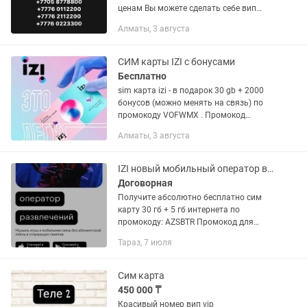
ценам Вы можете сделать себе вип
номера , Деловые , красивые , парные ,
Алматы, 3 августа
номера с датой рождения , любой
номер на ваш вкус...
СИМ карты IZI с бонусами
Бесплатно
sim карта izi - в подарок 30 gb + 2000
бонусов (можно менять на связь) по
промокоду VOFWMX . Промокод
вводить в начале регистрации в графе
Алматы, 3 августа
"у меня есть ПРОМОКОД" Чтобы
получить SIM-ку iZi , скачай...
IZI новый мобильный оператор в Казахстане сим карта
Договорная
Получите абсолютно бесплатно сим
карту 30 гб + 5 гб интернета по
промокоду: AZSBTR Промокод для
получения 5 гб интернета: AZSBTR
Тараз, 7 июля
Чтобы получить SIМ-ку абсолютно
бесплатно, скачай мобильное...
Сим карта
450 000 ₸
Красивый номер вип vip