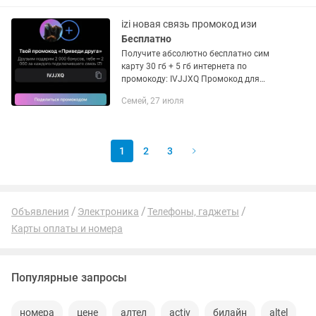
бесплатно, скачай мобильное...
izi новая связь промокод изи
Бесплатно
Получите абсолютно бесплатно сим
карту 30 гб + 5 гб интернета по
промокоду: IVJJXQ Промокод для
получения 5 гб интернета: IVJJXQ
Семей, 27 июля
Чтобы получить SIМ-ку абсолютно
бесплатно, скачай мобильное...
1
2
3
Объявления
Электроника
Телефоны, гаджеты
Карты оплаты и номера
Популярные запросы
номера
цене
алтел
activ
билайн
altel