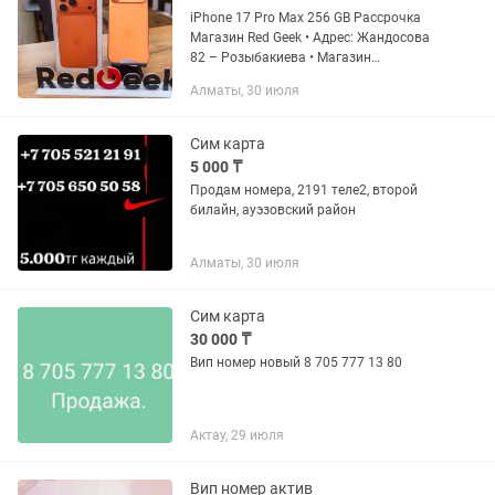
iPhone 17 Pro Max 256 GB Рассрочка
Магазин Red Geek • Адрес: Жандосова
82 – Розыбакиева • Магазин
Электронной техники Red Geek •
Алматы, 30 июля
Рассрочка 0-0-12 • Официальная
Гарантия • Цена указана за наличную...
Сим карта
5 000 ₸
Продам номера, 2191 теле2, второй
билайн, ауэзовский район
Алматы, 30 июля
Сим карта
30 000 ₸
Вип номер новый 8 705 777 13 80
Актау, 29 июля
Вип номер актив