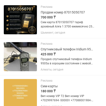
Реклама
Продам номер 87015050707
700 000 ₸
Сим карта 87015050707 тариф
архивный Алға 1 3700 ежемесячно 25
гб 350 мин на все операторы, между
Шымкент, сегодня
актив, ксеел бесплатно.
Реклама
Спутниковый телефон Iridium 9505a
425 000 ₸
Продаю спутниковый телефон Iridium
9505a в хорошем состоянии с живой
батареей. Сим-карта с номером в
Алматы, сегодня
приложении. Спутниковый телефон
Iridium 9505 A - модель спутникового
телефона от Motorola сети...
Реклама
Сим-карты
180 000 ₸
Вип номер VIP Т2 Вип номер VIP
+7029997694 -50000т +77088001984-
50000т +77000840084-180000