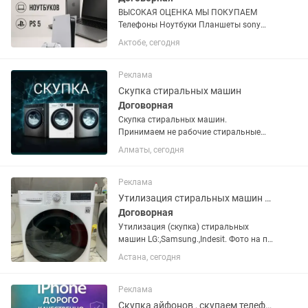
ВЫСОКАЯ ОЦЕНКА МЫ ПОКУПАЕМ
Телефоны Ноутбуки Планшеты sony
playstation 5 Ray Ban С минусом без
Актобе, сегодня
документов не берем пишите на
Реклама
Скупка стиральных машин
Договорная
Скупка стиральных машин.
Принимаем не рабочие стиральные
машины. Звоните или пишите .
Алматы, сегодня
Самовывоз
Реклама
Утилизация стиральных машин LG,Samsung.,Indesit.
Договорная
Утилизация (скупка) стиральных
машин LG:,Samsung.,Indesit. Фото на по
номеру .
Астана, сегодня
Реклама
Скупка айфонов , скупаем телефоны самсунг и так далее