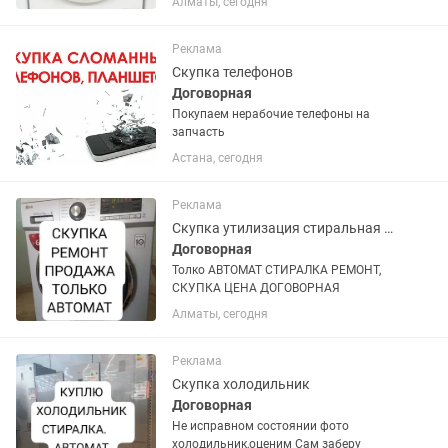
Алматы, сегодня
диагностику. Доставка и подключение
по городу бесплатно. Гарантия. Цены
от 35 000 тнг и выше. и мы также
Реклама
можем...
Скупка телефонов
Договорная
Покупаем нерабочие телефоны на
запчасть
Астана, сегодня
Реклама
Скупка утилизация стиральная машинка
Договорная
Толко АВТОМАТ СТИРАЛКА РЕМОНТ,
СКУПКА ЦЕНА ДОГОВОРНАЯ
Алматы, сегодня
Реклама
Скупка холодильник
Договорная
Не исправном состоянии фото
холодильник,оценим Сам заберу