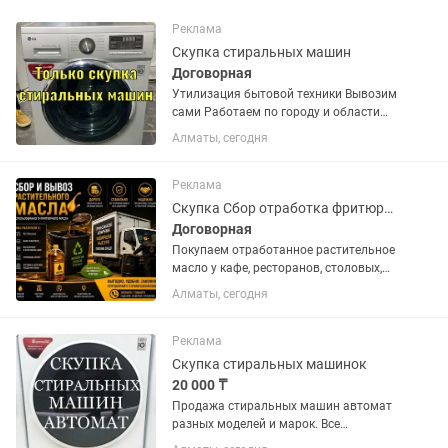
Реклама
Скупка стиральных машин
Договорная
Утилизация бытовой техники Вывозим
сами Работаем по городу и области
продам стиральную машину автомат в
Алматы, сегодня
хорошем состоянии Доставка
Установка по городу есть Возможна
обмен с доплатой Звоните или пишите
Реклама
Скупка Сбор отработка фритюрное масло
Договорная
Покупаем отработанное растительное
масло у кафе, ресторанов, столовых,
фастфуда, пекарен и производств.
Алматы, сегодня
Предлагаем: Высокие закупочные
цены. Бесплатный вывоз своим
транспортом. Регулярный сбор...
Реклама
Скупка стиральных машинок
20 000 ₸
Продажа стиральных машин автомат
разных моделей и марок. Все
стиральные машины прошли