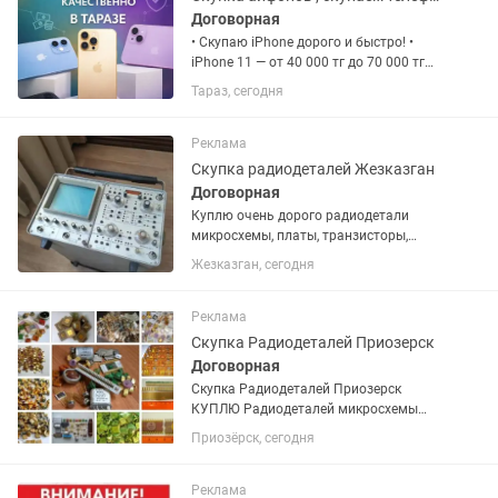
Договорная
• Скупаю iPhone дорого и быстро! •
iPhone 11 — от 40 000 тг до 70 000 тг
(смотря по состоянию) iPhone 12 — от
Тараз, сегодня
60 000 тг до 90 000 тг (смотря по
состоянию) iPhone 12 Pro — от 100 000
тг до 120 000...
Реклама
Скупка радиодеталей Жезказган
Договорная
Куплю очень дорого радиодетали
микросхемы, платы, транзисторы,
разъемы,реле, контакты от пускателей
Жезказган, сегодня
и контакты от реле. Приборы-КИП и их
лом,Осциллографы,измерители,
генераторы, частотомеры...
Реклама
Скупка Радиодеталей Приозерск
Договорная
Скупка Радиодеталей Приозерск
КУПЛЮ Радиодеталей микросхемы
очень дорого, платы, транзисторы,
Приозёрск, сегодня
разьемы, микросхемы, платы,
транзисторы, разьемы, контакты от
пускателе от реле от, автоматов,...
Реклама