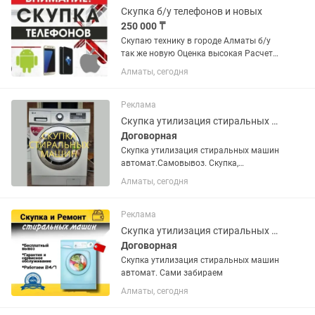
Скупка б/у телефонов и новых
250 000 ₸
Скупаю технику в городе Алматы б/у
так же новую Оценка высокая Расчет
на месте A05s, Samsung A14, Samsung
Алматы, сегодня
A24, Samsung A34, Samsung A54,
Samsung A72, Samsung S20, Samsung
S21, Samsung S22,...
Реклама
Скупка утилизация стиральных машин автомат
Договорная
Скупка утилизация стиральных машин
автомат.Самовывоз. Скупка,
утилизация.
Алматы, сегодня
Реклама
Скупка утилизация стиральных машин
Договорная
Скупка утилизация стиральных машин
автомат. Сами забираем
Алматы, сегодня