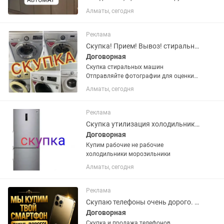
Алматы, сегодня
Реклама
Скупка! Прием! Вывоз! стиральных машин
Договорная
Скупка стиральных машин
Отправляйте фотографии для оценки
Вывоз по городу и за городом Выезд в
Алматы, сегодня
течении часа Демонтируем сами
Реклама
Скупка утилизация холодильников
Договорная
Купим рабочие не рабочие
холодильники морозильники
Алматы, сегодня
Реклама
Скупаю телефоны очень дорого. Расчет сразу
Договорная
Скупка и продажа телефонов