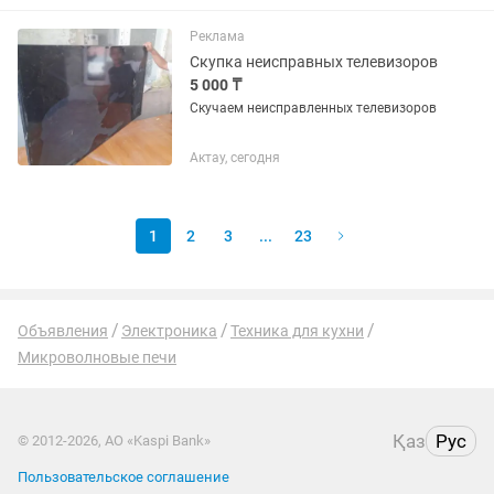
Реклама
Скупка неисправных телевизоров
5 000 ₸
Скучаем неисправленных телевизоров
Актау, сегодня
1
2
3
...
23
Объявления
Электроника
Техника для кухни
Микроволновые печи
Қаз
Рус
© 2012-2026, АО «Kaspi Bank»
Пользовательское соглашение