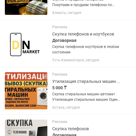
Покупаем и продаем телефоны по
выгодным ценам в Алматы!
Алматы, сегодня
Принимаем любые телефоны: • Новые
и б/у • $ Дорого оцениваем • Быстрая
сделка - 10-15 минут • Честная оценка
Реклама
без...
Скупка телефонов и ноутбуков
Договорная
Скупка телефонов ноутбуков в любом
состоянии
Усть-Каменогорск, сегодня
Реклама
Утилизация стиральных машин автомат
5 000 ₸
Скупка стиральных машин автомат
Утилизация стиральных машин Оценка
по фото Вывозим сами
Астана, сегодня
Реклама
Скупка телефонов
Договорная