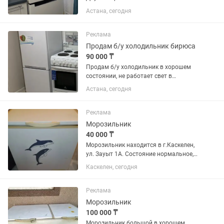
без посторонних запахов. ул.
Астана, сегодня
Б.Момышұлы Торга нет.
Реклама
Продам б/у холодильник бирюса
90 000 ₸
Продам б/у холодильник в хорошем
состоянии, не работает свет в
холодильнике и одна дверка
Астана, сегодня
морозильника отсутствует
Реклама
Морозильник
40 000 ₸
Морозильник находится в г.Каскелен,
ул. Зауыт 1А. Состояние нормальное,
сами пользовались. Всё работает.
Каскелен, сегодня
Самовывоз.
Реклама
Морозильник
100 000 ₸
Морозильник большой в хорошем