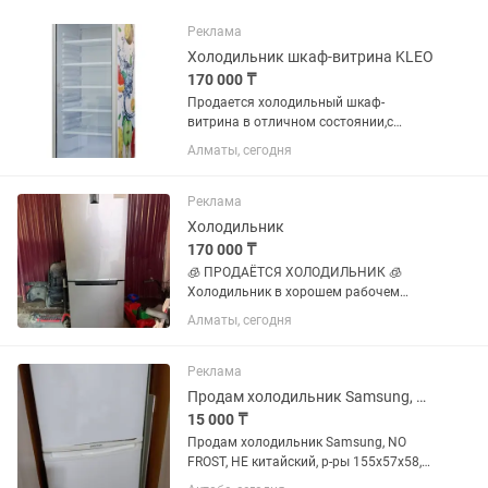
Реклама
Холодильник шкаф-витрина KLEO
170 000 ₸
Продается холодильный шкаф-
витрина в отличном состоянии,с
компрессором Embraco, который
Алматы, сегодня
считается надежным! Использовался
всего несколько месяцев, после чего не
эксплуатировался. ✔️ Полностью...
Реклама
Холодильник
170 000 ₸
🧊 ПРОДАЁТСЯ ХОЛОДИЛЬНИК 🧊
Холодильник в хорошем рабочем
состоянии 🤍 Красивый серебристый
Алматы, сегодня
цвет, отлично впишётся в
современную кухню. ✅ Работает
исправно ✅ Хорошо морозит ✅ Все
Реклама
функции работают как...
Продам холодильник Samsung, NO FROST, требуется ремонт
15 000 ₸
Продам холодильник Samsung, NO
FROST, НЕ китайский, р-ры 155х57х58,
работает нестабильно, требуется