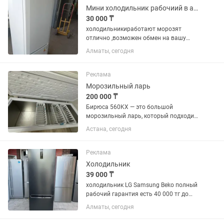
Автономное...
Мини холодильник рабочиий в алматы
30 000 ₸
холодильникиработают морозят
отлично ,возможен обмен на вашу
нерабочую с вашей доплатой рн
Алматы, сегодня
калкаман,30тыс и выше
Реклама
Морозильный ларь
200 000 ₸
Бирюса 560KX — это большой
морозильный ларь, который подходит
для хранения крупных запасов
Астана, сегодня
продуктов. Основные характеристики:
Общий объем: 510 л. Габариты (Ш × Г ×
В): 179 × 66,5 × 81 см. ...
Реклама
Холодильник
39 000 ₸
холодильник LG Samsung Beko полный
рабочий гарантия есть 40 000 тг до
150 000 тг много сразу
Алматы, сегодня