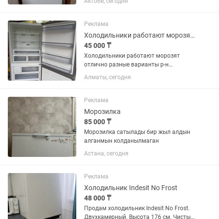
Актобе, сегодня
ремонт, уступлю, самовывоз.
Реклама
Холодильники работают морозят отлично р-н калкаман
45 000 ₸
Холодильники работают морозят
отлично разные варианты р-н
калкаман от 45тыс и выше
Алматы, сегодня
Реклама
Морозилка
85 000 ₸
Морозилка сатылады бир жыл алдын
алганмын колданылмаган
Астана, сегодня
Реклама
Холодильник Indesit No Frost
48 000 ₸
Продам холодильник Indesit No Frost.
Двухкамерный. Высота 176 см. Чистый,