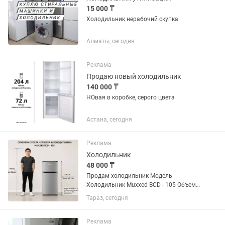
15 000 ₸
Холодильник нерабочий скупка
Алматы, сегодня
Реклама
Продаю новый холодильник
140 000 ₸
НОвая в коробке, серого цвета
Астана, сегодня
Реклама
Холодильник
48 000 ₸
Продам холодильник Модель
Холодильник Muxxed BCD - 105 Объем
Общий полезный объем 105 л
Тараз, сегодня
Полезный объем холодильной камеры
73 л Полезный объем морозильной
камеры / НТО Уровень шума 40 дБ
Реклама