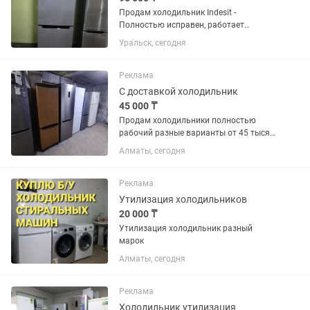
Продам холодильник Indesit -
Полностью исправен, работает
отлично. - Total No Frost —
Уральск, сегодня
размораживать не нужно. - Общий
объем 324 л — вместительный и
удобный. - Экономичный класс
Реклама
энергопотребления A. -...
С доставкой холодильник
45 000 ₸
Продам холодильники полностью
рабочий разные варианты от 45 тысяч
и выше пишите фото могу отправить
Алматы, сегодня
Реклама
Утилизация холодильников
20 000 ₸
Утилизация холодильник разный
марок
Алматы, сегодня
Реклама
Холодильник утилизация