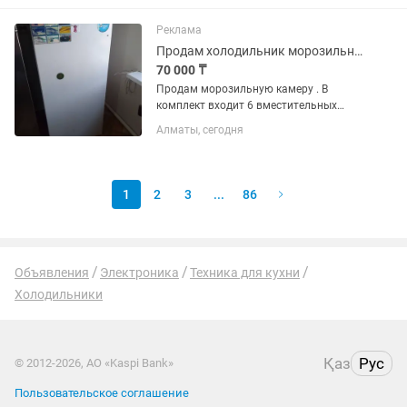
Реклама
Продам холодильник морозильник
70 000 ₸
Продам морозильную камеру . В
комплект входит 6 вместительных
пластиковых контейнеров.
Алматы, сегодня
Температура охлаждения и заморозки
_18
1
2
3
...
86
Объявления
Электроника
Техника для кухни
Холодильники
Қаз
Рус
© 2012-2026, АО «Kaspi Bank»
Пользовательское соглашение