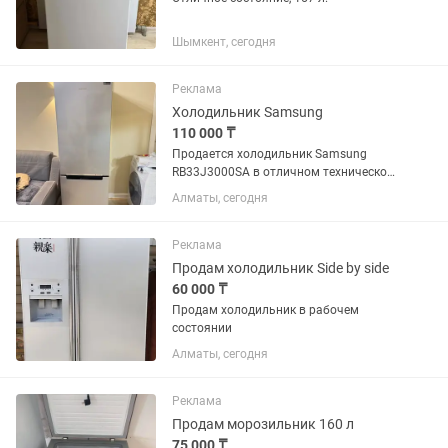
Шымкент, сегодня
Реклама
Холодильник Samsung
110 000 ₸
Продается холодильник Samsung
RB33J3000SA в отличном техническом
и внешнем состоянии. • Полностью
Алматы, сегодня
исправен, работает тихо. •
Инверторный компрессор Digital
Inverter. • Система No Frost — не
Реклама
требует...
Продам холодильник Side by side
60 000 ₸
Продам холодильник в рабочем
состоянии
Алматы, сегодня
Реклама
Продам морозильник 160 л
75 000 ₸