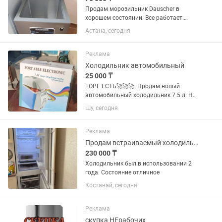
Продам морозильник Dauscher в
хорошем состоянии. Все работает.
Продаю в связи переездом.
Астана, сегодня
Реклама
Холодильник автомобильный
25 000 ₸
ТОРГ ЕСТЬ🚀🚀🚀. Продам новый
автомобильный холодильник 7.5 л. Не
использовался ни разу, полностью
Шу, сегодня
новый. Оснащён функциями
охлаждения. Отлично подойдёт для
поездок, отдыха, рыбалки, кемпинга и...
Реклама
Продам встраиваемый холодильник
230 000 ₸
Холодильник был в использовании 2
года. Состояние отличное
Костанай, сегодня
Реклама
скупка НЕрабочих