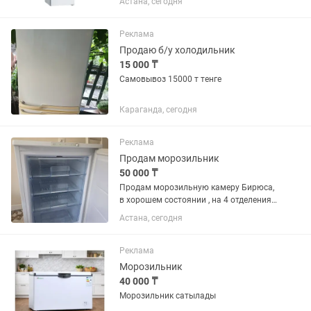
Астана, сегодня
Остался выключенным с мясом
внутри. Помыть профессиональным
клинингом. Новый стоит 525...
Реклама
Продаю б/у холодильник
15 000 ₸
Самовывоз 15000 т тенге
Караганда, сегодня
Реклама
Продам морозильник
50 000 ₸
Продам морозильную камеру Бирюса,
в хорошем состоянии , на 4 отделения,
объем 110 , торг есть
Астана, сегодня
Реклама
Морозильник
40 000 ₸
Морозильник сатылады