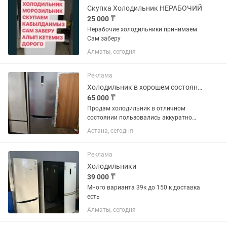
Скупка Холодильник НЕРАБОЧИЙ
25 000 ₸
Нерабочие холодильники принимаем
Сам заберу
Алматы, сегодня
Реклама
Холодильник в хорошем состоянии
65 000 ₸
Продам холодильник в отличном
состоянии пользовались аккуратно
полностью в рабочем состоянии
Астана, сегодня
работает очень тихо, No Frost не нужно
размораживать, все полочки на месте,
вся комплектация на месте...
Реклама
Холодильники
39 000 ₸
Много варианта 39к до 150 к доставка
есть
Алматы, сегодня