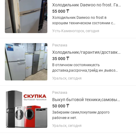
Холодильник Daewoo no frost. Гарантия. Доставка до подъезда.
55 000 ₸
Холодильник Daewoo no frost в
хорошем техническом состоянии с
Гарантией Два месяца. Доставка до
Усть-Каменогорск, сегодня
подъезда бесплатно.
Реклама
Холодильник/гарантия/доставка/рассрочка/подберу
35 000 ₸
В отличном состоянии,есть
доставка,рассрочка,трейд ин ,вывоз
вашего,помогу покажу ,предложу.
Уральск, сегодня
Звоните или пишите договоримся Все
холодильники идеально
чистые,обслуженных без запаха ,все
Реклама
вымыто на...
Выкуп бытовой техники,самовывоз.
50 000 ₸
Забираем сами,покупаем дорого
рабочее и нет.
Уральск, сегодня