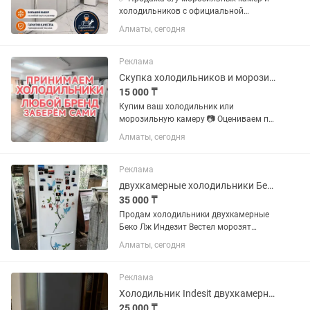
холодильников с официальной
гарантией 2 месяца от магазина и
Алматы, сегодня
мастера с более чем 10 летним опытом
работы. Все холодильники чистые без
запахов Цены от 50000 в...
Реклама
Скупка холодильников и морозильных камер
15 000 ₸
Купим ваш холодильник или
морозильную камеру 📷 Оцениваем по
фото 🚚 Заберем и увезем сами 💵
Алматы, сегодня
Деньги сразу Пишите или звоните
Реклама
двухкамерные холодильники Беко Лж
35 000 ₸
Продам холодильники двухкамерные
Беко Лж Индезит Вестел морозят
отлично р-н калкаман от 35000 и выше
Алматы, сегодня
Реклама
Холодильник Indesit двухкамерный (серебристый)
25 000 ₸