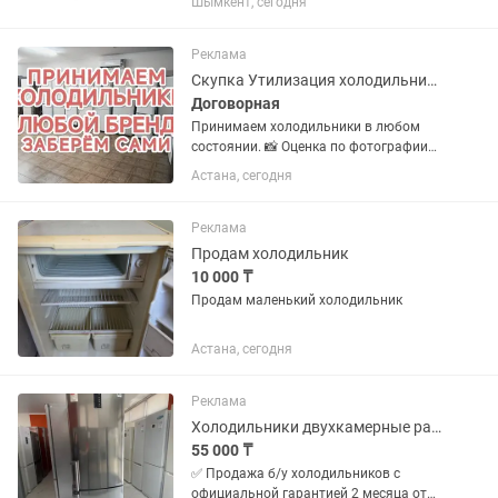
Шымкент, сегодня
цена 65000
Реклама
Скупка Утилизация холодильников
Договорная
Принимаем холодильники в любом
состоянии. 📸 Оценка по фотографии
🛻 Вывезем сразу, что бы не занимало
Астана, сегодня
место! ♻️ Возможен обмен с доплатой
Присылайте на фото холодильника
или морозильника
Реклама
Продам холодильник
10 000 ₸
Продам маленький холодильник
Астана, сегодня
Реклама
Холодильники двухкамерные разные
55 000 ₸
✅ Продажа б/у холодильников с
официальной гарантией 2 месяца от