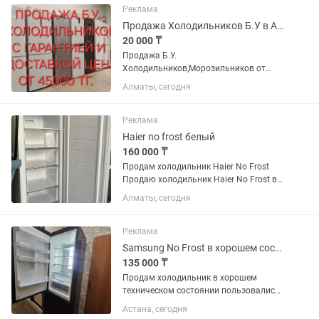
Реклама
Продажа Холодильников Б.У в Алматы с доставкой, И гарантией
20 000 ₸
Продажа Б.У.
Холодильников,Морозильников от
45000 тг. В Зависимости от марки
Алматы, сегодня
холодильника и внешнему состоянию.
Есть доставка. Звоните приезжайте,
выбирайте договоримся.
Реклама
Haier no frost белый
160 000 ₸
Продам холодильник Haier No Frost
Продаю холодильник Haier No Frost в
отличном состоянии. Куплен в январе
Алматы, сегодня
за 270 000 тг. Продам за 160 000 тг.
Талон на гарантия есть. Холодильник
полностью...
Реклама
Samsung No Frost в хорошем состоянии
135 000 ₸
Продам холодильник в хорошем
техническом состоянии пользовались
сами аккуратно полностью в рабочем
Астана, сегодня
состоянии, охлаждает вверх и морозит