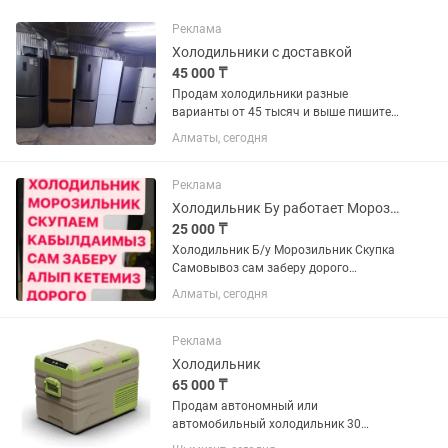
Реклама
Холодильники с доставкой
45 000 ₸
Продам холодильники разные
варианты от 45 тысяч и выше пишите
фото могу отправить полностью
Алматы, сегодня
рабочий
Реклама
Холодильник Бу работает Морозильник не работает
25 000 ₸
Холодильник Б/у Морозильник Скупка
Самовывоз сам заберу дорого
C.K.У.П.K.A
Алматы, сегодня
Реклама
Холодильник
65 000 ₸
Продам автономный или
автомобильный холодильник 30
литров фирма Apricool. почти новый