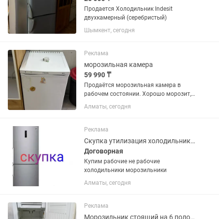
Продается Холодильник Indesit
двухкамерный (серебристый)
Шымкент, сегодня
Реклама
морозильная камера
59 990 ₸
Продаётся морозильная камера в
рабочем состоянии. Хорошо морозит,
стабильно держит температуру,
Алматы, сегодня
использовалась аккуратно. Подойдёт:
— для кафе — для магазина — для
склада — для дома Компактная, не...
Реклама
Скупка утилизация холодильников
Договорная
Купим рабочие не рабочие
холодильники морозильники
Алматы, сегодня
Реклама
Морозильник стоящий на 6 полок в алматы