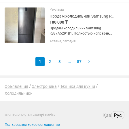
отлично низ, без запаха полностью
исправно работает...
Реклама
Продам холодильник Samsung RB37A5291B1, No Frost
180 000 ₸
Продам холодильник Samsung
RB37A5291B1. Полностью исправен,
отлично охлаждает и морозит.
Астана, сегодня
Система No Frost, тихая работа,
вместительный. Чистый, без
посторонних запахов. В хорошем
состоянии. Самовывоз.
1
2
3
...
87
Объявления
Электроника
Техника для кухни
Холодильники
Қаз
Рус
© 2012-2026, АО «Kaspi Bank»
Пользовательское соглашение