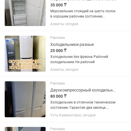
35 000 ₸
Морозильник стоящий на шесть полок
в хорошем рабочем состоянии
морозит отлично подойдет для
Алматы, сегодня
заморозки для всех продуктов рн
калкаман,возможен обмен на вашу
нерабочую с вашей доплатой
Реклама
Холодильники разные
25 000 ₸
Холодильник без фреона Рабочий
холодильники Не рабочий
Алматы, сегодня
Реклама
Двухкомпрессорный холодильник Атлант . Гарантия. Доставка.
80 000 ₸
Холодильник в отличном техническом
состоянии. Гарантия два месяца.
Доставка до подъезда бесплатно.
Усть-Каменогорск, сегодня
Реклама