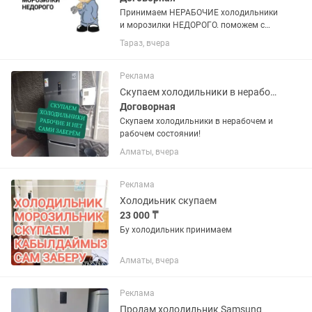
Принимаем НЕРАБОЧИЕ холодильники
и морозилки НЕДОРОГО. поможем с
утилизацией и выноса с этажей старой
Тараз, вчера
техники.
Реклама
Скупаем холодильники в нерабочем и рабочем состоянии!
Договорная
Скупаем холодильники в нерабочем и
рабочем состоянии!
Алматы, вчера
Реклама
Холодиьник скупаем
23 000 ₸
Бу холодильник принимаем
Алматы, вчера
Реклама
Продам холодильник Samsung