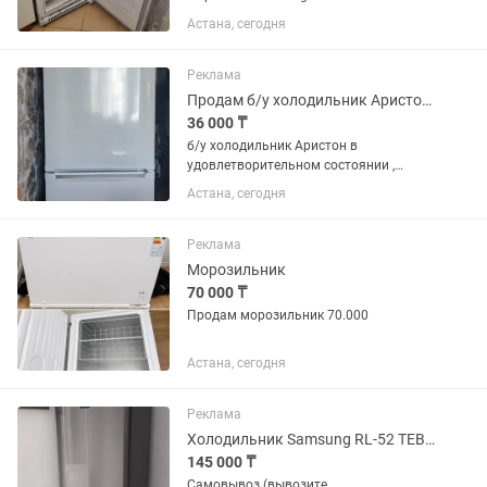
хорошо морозит. Имеет хладагент,
Астана, сегодня
позволяющий поддерживать холод в
течении 3 дней! Очень вместительный
и надежный! Продукты не портит!
Реклама
Продам б/у холодильник Аристон а хорошем состоянии, подойдёт на дачу и пр.
36 000 ₸
б/у холодильник Аристон в
удовлетворительном состоянии ,
работает отлично
Астана, сегодня
Реклама
Морозильник
70 000 ₸
Продам морозильник 70.000
Астана, сегодня
Реклама
Холодильник Samsung RL-52 TEBIH
145 000 ₸
Самовывоз (вывозите