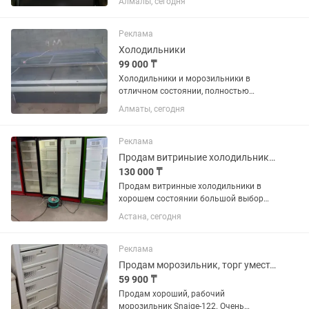
Алмалы, сегодня
время стоит так Из минусов есть пару
косяков на двери, видно на фото, на
работу не влияет
Реклама
Холодильники
99 000 ₸
Холодильники и морозильники в
отличном состоянии, полностью
рабочие, все чистые ухожэные как на
Алматы, сегодня
фото, на каждый холодильник дам
один месяц гарантию, цэны разные,
помогу с доставкой, кому интересно...
Реклама
Продам витриныие холодильник в хорошем состоянии
130 000 ₸
Продам витринные холодильники в
хорошем состоянии большой выбор
тауелсыздык 26
Астана, сегодня
Реклама
Продам морозильник, торг уместен
59 900 ₸
Продам хороший, рабочий
морозильник Snaige-122. Очень