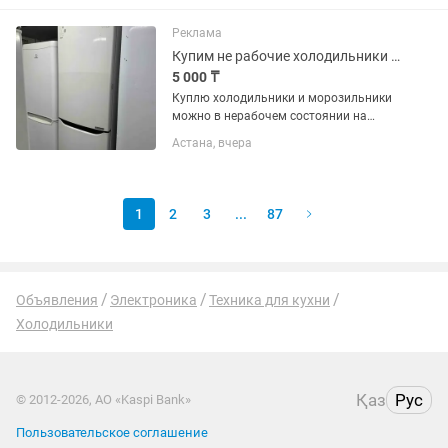
Высота два метра 60х60 см глубина.
Температура хранения +4...
Реклама
Купим не рабочие холодильники и морозильники
5 000 ₸
Куплю холодильники и морозильники
можно в нерабочем состоянии на
запчасти
Астана, вчера
1
2
3
...
87
Объявления
Электроника
Техника для кухни
Холодильники
Қаз
Рус
© 2012-2026, АО «Kaspi Bank»
Пользовательское соглашение