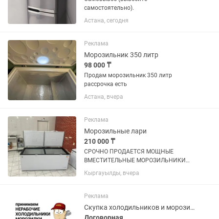
самостоятельно).
Астана, сегодня
Реклама
Морозильник 350 литр
98 000 ₸
Продам морозильник 350 литр
рассрочка есть
Астана, вчера
Реклама
Морозильные лари
210 000 ₸
СРОЧНО ПРОДАЕТСЯ МОЩНЫЕ
ВМЕСТИТЕЛЬНЫЕ МОРОЗИЛЬНИКИ
ОБЪЕМ 600 л, покупали по 320.000 тг
Кыргауылды, вчера
продаем срочно по 210.000 тг,
практические новые (2 шт таких) не
упустите такие вкусные цены !
Реклама
Скупка холодильников и морозилок
Договорная