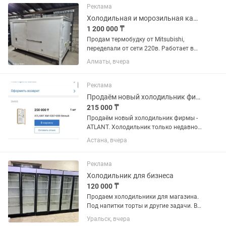
Реклама
Холодильная и морозильная камера
1 200 000 ₸
Продам термобудку от Mitsubishi,
переделали от сети 220в. Работает в
двух вариантах как плюсовой
Алматы, вчера
холодильник и минусовой
морозильник. Находится г.Алматы,
Ауэзовский район, мкр.Достык. Выше
Реклама
Кар сити....
Продаём новый холодильник фирмы - ATLANT.
215 000 ₸
Продаём новый холодильник фирмы -
ATLANT. Холодильник только недавно
купили. Продаём, в связи с тем что не
Астана, вчера
подошёл по размеру. Холодильник
встраиваемый, предназначен для
установки в кухонный...
Реклама
Холодильник для бизнеса
120 000 ₸
Продаем холодильники для магазина.
Под напитки торты и другие задачи. В
отличном состоянии. В заправке не
Уральск, вчера
нуждаются. Полки полный комплект.