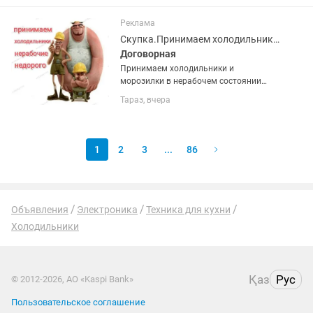
Высота два метра 60х60 см глубина.
Температура хранения +4...
Реклама
Скупка.Принимаем холодильники и морозилки в нерабочем состоянии недорого
Договорная
Принимаем холодильники и
морозилки в нерабочем состоянии
недорого. Фотки для оценки можно
Тараз, вчера
присылать . Поможем вынести старую
технику с этажей.
1
2
3
...
86
Объявления
Электроника
Техника для кухни
Холодильники
Қаз
Рус
© 2012-2026, АО «Kaspi Bank»
Пользовательское соглашение