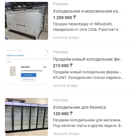
Реклама
Холодильная и морозильная камера
1 200 000 ₸
Продам термобудку от Mitsubishi,
переделали от сети 220в. Работает в
двух вариантах как плюсовой
Алматы, вчера
холодильник и минусовой
морозильник. Находится г.Алматы,
Ауэзовский район, мкр.Достык. Выше
Реклама
Кар сити....
Продаём новый холодильник фирмы - ATLANT.
215 000 ₸
Продаём новый холодильник фирмы -
ATLANT. Холодильник только недавно
купили. Продаём, в связи с тем что не
Астана, вчера
подошёл по размеру. Холодильник
встраиваемый, предназначен для
установки в кухонный...
Реклама
Холодильник для бизнеса
120 000 ₸
Продаем холодильники для магазина.
Под напитки торты и другие задачи. В
отличном состоянии. В заправке не
Уральск, вчера
нуждаются. Полки полный комплект.