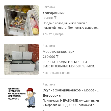
Реклама
Холодильник
35 000 ₸
Продаю холодильник в связи с
покупкой нового. Полностью исправен,
работает отлично. Хорошо охлаждает,
Алматы, вчера
морозильная камера морозит без
проблем. Состояние хорошее, торг есть
Самовывоз. По всем...
Реклама
Морозильные лари
210 000 ₸
СРОЧНО ПРОДАЕТСЯ МОЩНЫЕ
ВМЕСТИТЕЛЬНЫЕ МОРОЗИЛЬНИКИ
ОБЪЕМ 600 л, покупали по 320.000 тг
Кыргауылды, вчера
продаем срочно по 210.000 тг,
практические новые (2 шт таких) не
упустите такие вкусные цены !
Реклама
Скупка холодильников и морозилок
Договорная
Принимаем НЕРАБОЧИЕ холодильники
и морозилки НЕДОРОГО. поможем с
утилизацией и выноса с этажей старой