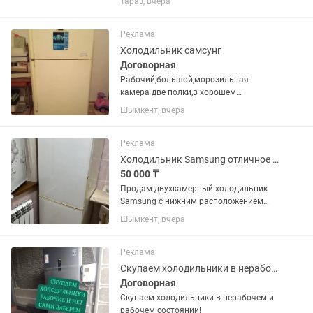
Тараз, вчера
техники.
Реклама
Холодильник самсунг
Договорная
Рабочий,большой,морозильная
камера две полки,в хорошем
состоянии
Шымкент, вчера
Реклама
Холодильник Samsung отличное состояние
50 000 ₸
Продам двухкамерный холодильник
Samsung с нижним расположением
морозильной камеры. Холодильник
Шымкент, вчера
полностью исправен, в отличном
техническом и хорошем внешнем
состоянии. Работает стабильно,
Реклама
хорошо...
Скупаем холодильники в нерабочем и рабочем состоянии!
Договорная
Скупаем холодильники в нерабочем и
рабочем состоянии!