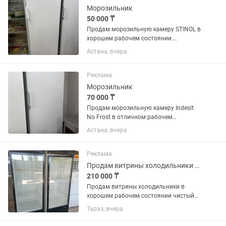
магазина, кафе или...
Морозильник
50 000 ₸
Продам морозильную камеру STINOL в
хорошем рабочем состоянии.
Полностью исправна, отлично
Астана, вчера
морозит, работает тихо. Все полки и
ящики в комплекте. Подходит для
дома, магазина или дачи.
Реклама
Производитель:...
Морозильник
70 000 ₸
Продам морозильную камеру Indesit
No Frost в отличном рабочем
состоянии. Полностью исправна,
Астана, вчера
хорошо морозит, работает тихо.
Система No Frost, размораживание не
требуется. Чистая, без посторонних...
Реклама
Продам витрины холодильники в хорошем рабочем состоянии чистый
210 000 ₸
Продам витрины холодильники в
хорошем рабочем состоянии чистый
цена за каждый по 250 тысяч
Тараз, вчера