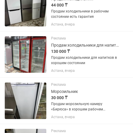
44 000 ₸
Продам холодильники в рабочем
состоянии есть гарантия
Астана, вчера
Реклама
Продам холодильники для напитков в хорошем состоянии
130 000 ₸
Продам холодильники для напитков в
хорошем состоянии
Астана, вчера
Реклама
Морозильник
30 000 ₸
Продам морозильную камеру
«Бирюса» в хорошем рабочем
состоянии. Полностью исправна,
Астана, вчера
отлично морозит, работает без
нареканий. Все ящики и полки в
наличии. Подходит для дома,
Реклама