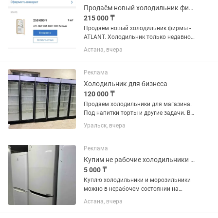
Кар сити....
Продаём новый холодильник фирмы - ATLANT.
215 000 ₸
Продаём новый холодильник фирмы -
ATLANT. Холодильник только недавно
купили. Продаём, в связи с тем что не
Астана, вчера
подошёл по размеру. Холодильник
встраиваемый, предназначен для
установки в кухонный...
Реклама
Холодильник для бизнеса
120 000 ₸
Продаем холодильники для магазина.
Под напитки торты и другие задачи. В
отличном состоянии. В заправке не
Уральск, вчера
нуждаются. Полки полный комплект.
Высота два метра 60х60 см глубина.
Температура хранения +4...
Реклама
Купим не рабочие холодильники и морозильники
5 000 ₸
Куплю холодильники и морозильники
можно в нерабочем состоянии на
запчасти
Астана, вчера