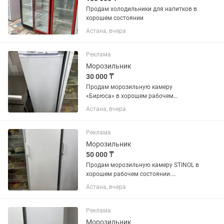
Продам холодильники для напитков в
хорошем состоянии
Астана, вчера
Реклама
Морозильник
30 000 ₸
Продам морозильную камеру
«Бирюса» в хорошем рабочем
состоянии. Полностью исправна,
Астана, вчера
отлично морозит, работает без
нареканий. Все ящики и полки в
наличии. Подходит для дома,
Реклама
магазина, кафе или...
Морозильник
50 000 ₸
Продам морозильную камеру STINOL в
хорошем рабочем состоянии.
Полностью исправна, отлично
Астана, вчера
морозит, работает тихо. Все полки и
ящики в комплекте. Подходит для
дома, магазина или дачи.
Реклама
Производитель:...
Морозильник