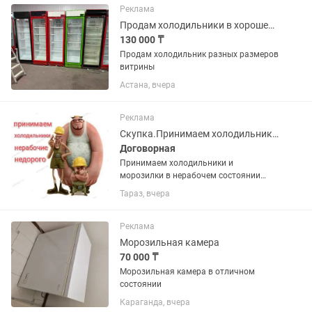
Реклама
Продам холодильники в хорошем состоянии
130 000 ₸
Продам холодильник разных размеров
витрины
Астана, вчера
Реклама
Скупка.Принимаем холодильники и морозилки в нерабочем состоянии недорого
Договорная
Принимаем холодильники и
морозилки в нерабочем состоянии
недорого. Фотки для оценки можно
Тараз, вчера
присылать . Поможем вынести старую
технику с этажей.
Реклама
Морозильная камера
70 000 ₸
Морозильная камера в отличном
состоянии
Караганда, вчера