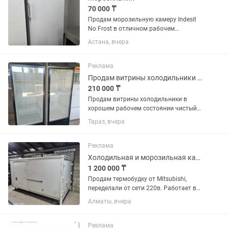
70 000 ₸
Продам морозильную камеру Indesit
No Frost в отличном рабочем
состоянии. Полностью исправна,
Астана, вчера
хорошо морозит, работает тихо.
Система No Frost, размораживание не
требуется. Чистая, без посторонних...
Реклама
Продам витрины холодильники в хорошем рабочем состоянии чистый
210 000 ₸
Продам витрины холодильники в
хорошем рабочем состоянии чистый
цена за каждый по 250 тысяч
Тараз, вчера
Реклама
Холодильная и морозильная камера
1 200 000 ₸
Продам термобудку от Mitsubishi,
переделали от сети 220в. Работает в
двух вариантах как плюсовой
Алматы, вчера
холодильник и минусовой
морозильник. Находится г.Алматы,
Ауэзовский район, мкр.Достык. Выше
Реклама