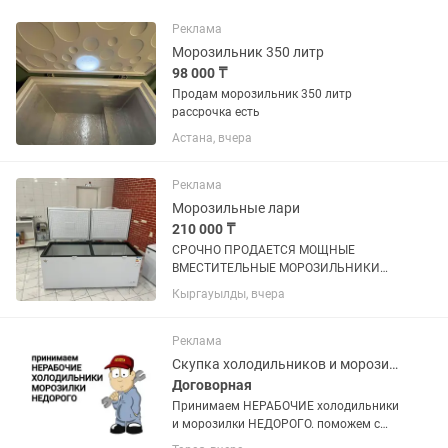
Реклама
Морозильник 350 литр
98 000 ₸
Продам морозильник 350 литр
рассрочка есть
Астана, вчера
Реклама
Морозильные лари
210 000 ₸
СРОЧНО ПРОДАЕТСЯ МОЩНЫЕ
ВМЕСТИТЕЛЬНЫЕ МОРОЗИЛЬНИКИ
ОБЪЕМ 600 л, покупали по 320.000 тг
Кыргауылды, вчера
продаем срочно по 210.000 тг,
практические новые (2 шт таких) не
упустите такие вкусные цены !
Реклама
Скупка холодильников и морозилок
Договорная
Принимаем НЕРАБОЧИЕ холодильники
и морозилки НЕДОРОГО. поможем с
утилизацией и выноса с этажей старой