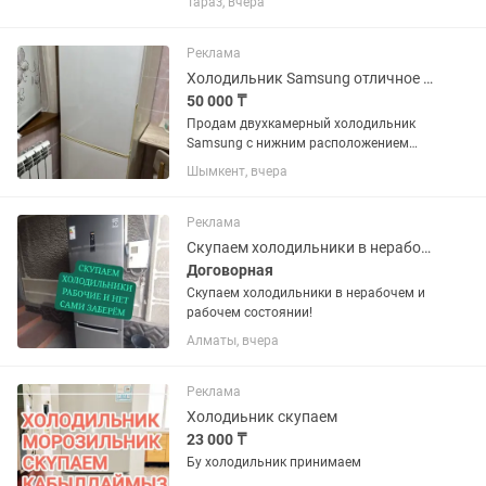
Тараз, вчера
техники.
Реклама
Холодильник Samsung отличное состояние
50 000 ₸
Продам двухкамерный холодильник
Samsung с нижним расположением
морозильной камеры. Холодильник
Шымкент, вчера
полностью исправен, в отличном
техническом и хорошем внешнем
состоянии. Работает стабильно,
Реклама
хорошо...
Скупаем холодильники в нерабочем и рабочем состоянии!
Договорная
Скупаем холодильники в нерабочем и
рабочем состоянии!
Алматы, вчера
Реклама
Холодиьник скупаем
23 000 ₸
Бу холодильник принимаем