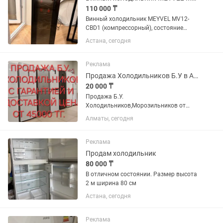
110 000 ₸
Винный холодильник MEYVEL MV12-
CBD1 (компрессорный), состояние
нового Продам компрессорный
Астана, сегодня
винный холодильник MEYVEL MV12-
CBD1. Покупался около года назад,
использовался очень редко.
Реклама
Состояние...
Продажа Холодильников Б.У в Алматы с доставкой, И гарантией
20 000 ₸
Продажа Б.У.
Холодильников,Морозильников от
45000 тг. В Зависимости от марки
Алматы, сегодня
холодильника и внешнему состоянию.
Есть доставка. Звоните приезжайте,
выбирайте договоримся.
Реклама
Продам холодильник
80 000 ₸
В отличном состоянии. Размер высота
2 м ширина 80 см
Астана, сегодня
Реклама