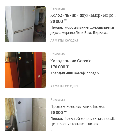
Реклама
Холодильники двухкамерные разные варианты и цены разные
30 000 ₸
Продам морозильники холодильники
двухкамерные Лж и Беко Бирюса
Индезит р-н аккент все работает
Алматы, сегодня
от30000 и выше
Реклама
Холодильник Gorenje
170 000 ₸
Холодильник Gorenje продам
Алматы, сегодня
Реклама
Продам холодильник Indesit
50 000 ₸
Продам большой холодильник Indesit.
Цена окончательная так как
холодильник в отличном состоянии.