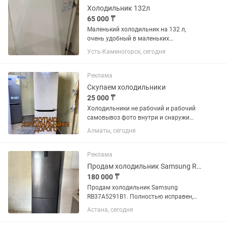
Холодильник 132л
65 000 ₸
Маленький холодильник на 132 л,
очень удобный в маленьких
помещениях, почти новый, покупали в
Усть-Каменогорск, сегодня
ноябре 25года, просто стоит в ТРЦ
МАКСИ , не пользовались толком.
Реклама
Скупаем холодильники
25 000 ₸
Холодильники не рабочий и рабочий
самовывоз фото внутри и снаружи
отправьте
Алматы, сегодня
Реклама
Продам холодильник Samsung RB37A5291B1, No Frost
180 000 ₸
Продам холодильник Samsung
RB37A5291B1. Полностью исправен,
отлично охлаждает и морозит.
Астана, сегодня
Система No Frost, тихая работа,
вместительный. Чистый, без