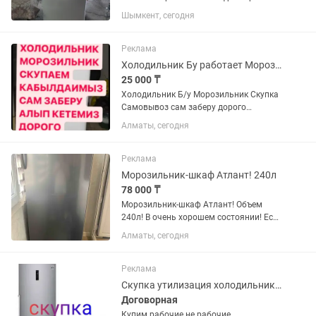
оригинале ремонт не было
Шымкент, сегодня
Реклама
Холодильник Бу работает Морозильник не работает
25 000 ₸
Холодильник Б/у Морозильник Скупка
Самовывоз сам заберу дорого
C.K.У.П.K.A
Алматы, сегодня
Реклама
Морозильник-шкаф Атлант! 240л
78 000 ₸
Морозильник-шкаф Атлант! Объем
240л! В очень хорошем состоянии! Есть
небольшие царапины на дверце и
Алматы, сегодня
трещина одной задвижки! Морозит
отлично! Работает тихо! Покупали 2,5
года назад! Продаем в связи с...
Реклама
Скупка утилизация холодильников
Договорная
Купим рабочие не рабочие