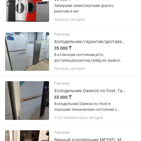
Забираем сами,покупаем дорого
рабочее и нет.
Уральск, сегодня
Реклама
Холодильник/гарантия/доставка/рассрочка/подберу
35 000 ₸
В отличном состоянии,есть
доставка,рассрочка,трейд ин ,вывоз
вашего,помогу покажу ,предложу.
Уральск, сегодня
Звоните или пишите договоримся Все
холодильники идеально
чистые,обслуженных без запаха ,все
Реклама
вымыто на...
Холодильник Daewoo no frost. Гарантия. Доставка до подъезда.
55 000 ₸
Холодильник Daewoo no frost в
хорошем техническом состоянии с
Гарантией Два месяца. Доставка до
Усть-Каменогорск, сегодня
подъезда бесплатно.
Реклама
Винный холодильник MEYVEL MV12-CBD1