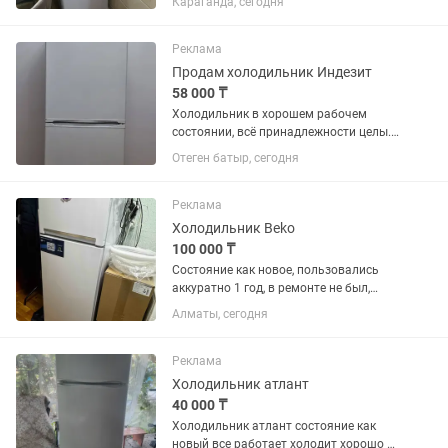
Караганда, сегодня
Все ящики целые. В ремонте никогда не
был. Самовывоз с Михайловки.
Реклама
Продам холодильник Индезит
58 000 ₸
Холодильник в хорошем рабочем
состоянии, всё принадлежности целы.
Только надо поменять резину на
Отеген батыр, сегодня
дверце.
Реклама
Холодильник Beko
100 000 ₸
Состояние как новое, пользовались
аккуратно 1 год, в ремонте не был,
самовывоз с района АДК
Алматы, сегодня
Реклама
Холодильник атлант
40 000 ₸
Холодильник атлант состояние как
новый все работает холодит хорошо в