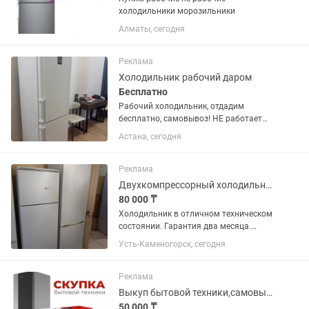
холодильники морозильники
Алматы, сегодня
Реклама
Холодильник рабочий даром
Бесплатно
Рабочий холодильник, отдадим
бесплатно, самовывоз! НЕ работает
лампочка внутри, датчик открытой
Астана, сегодня
двери, черный дисплей на двери
Реклама
Двухкомпрессорный холодильник Атлант . Гарантия. Доставка.
80 000 ₸
Холодильник в отличном техническом
состоянии. Гарантия два месяца.
Доставка до подъезда бесплатно.
Усть-Каменогорск, сегодня
Реклама
Выкуп бытовой техники,самовывоз.
50 000 ₸