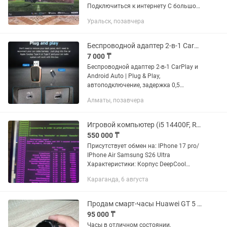
Подключиться к интернету С большой
экраном Диагональ 107см Почти не
Уральск, позавчера
пользовались С коробкой Есть пульт,
ножка
Беспроводной адаптер 2-в-1 CarPlay и Android Auto
7 000 ₸
Беспроводной адаптер 2-в-1 CarPlay и
Android Auto | Plug & Play,
автоподключение, задержка 0,5
секунды, поддержка беспроводной
Алматы, позавчера
связи и Wi-Fi, компактный дизайн, для
iPhone и Android, с портом...
Игровой компьютер (i5 14400F, RTX 4060)
550 000 ₸
Присутствует обмен на: IPhone 17 pro/
IPhone Air Samsung S26 Ultra
Характеристики: Корпус DeepСool
CC360 WH ARGB Процессор Intel Core i5-
Караганда, 6 августа
14400F (2.5 МГЦ) Видеокарта: Asus
Dual RTX 4060...
Продам смарт-часы Huawei GT 5 Pro
95 000 ₸
Часы в отличном состоянии,