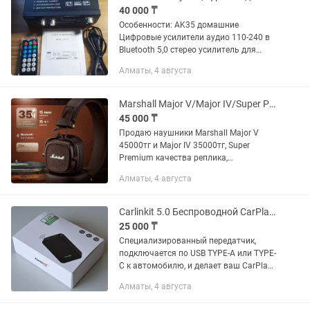
40 000 ₸
Особенности: AK35 домашние
Цифровые усилители аудио 110-240 в
Bluetooth 5,0 стерео усилитель для
дома аудио колонки Hifi FM АВТО
Алматы, 4 августа
музыкальный сабвуфер 1,2-каналом
Bluetooth стерео усилитель
приемника...
Marshall Major V/Major IV/Super Premium/стильные/мощные/доставка
45 000 ₸
Продаю наушники Marshall Major V
45000тг и Major IV 35000тг, Super
Premium качества реплика,
беспроводные наушники от Marshall
Алматы, 4 августа
производства Сингапур,в коричневом
цвете.Это крутое качество!! Эти же...
Carlinkit 5.0 Беспроводной CarPlay, Android Auto
25 000 ₸
Специализированный передатчик,
подключается по USB TYPE-A или TYPE-
C к автомобилю, и делает ваш CarPlay
(iPhone) или Android Auto
Алматы, 4 августа
беспроводным. Купил, открыл, но не
смог пользоваться, т.к. мой...