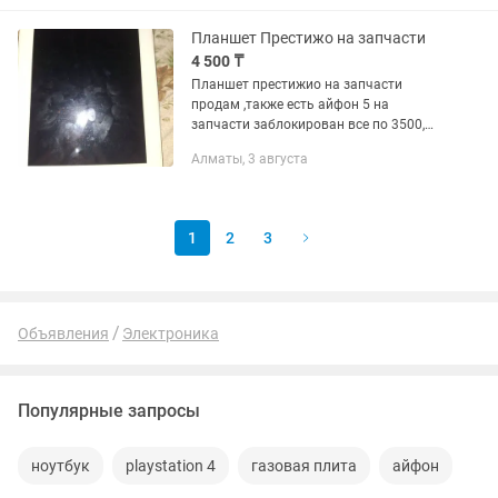
-фулл. Разрывающий рев 7...
Планшет Престижо на запчасти
4 500 ₸
Планшет престижио на запчасти
продам ,также есть айфон 5 на
запчасти заблокирован все по 3500,
4500 тг
Алматы, 3 августа
1
2
3
Объявления
Электроника
Популярные запросы
ноутбук
playstation 4
газовая плита
айфон