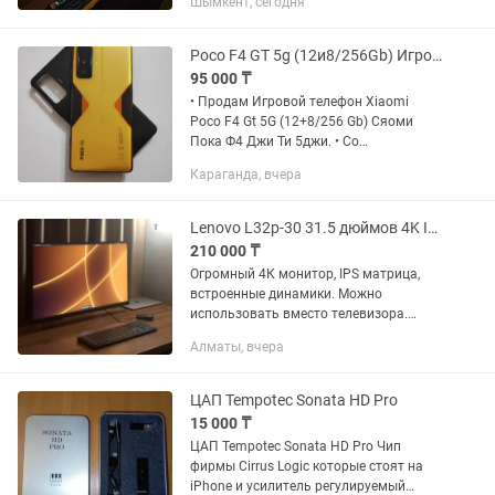
Шымкент, сегодня
Видеокарта : RTX 5060 SSD : Kingston
M2 4.0 1 терабайт Монитор : 300 герц
на...
Poco F4 GT 5g (12и8/256Gb) Игровой телефон Пока Ф4 ДжиТи Xiaomi
95 000 ₸
• Продам Игровой телефон Xiaomi
Poco F4 Gt 5G (12+8/256 Gb) Сяоми
Пока Ф4 Джи Ти 5джи. • Со
стереозвуком, с курками триггерами
Караганда, вчера
очень удобно подходят для игр. • Без
комплекта. • Процессор: Мощный...
Lenovo L32p-30 31.5 дюймов 4K IPS USB-C 75W и кронштейн Brotec в подарок
210 000 ₸
Огромный 4К монитор, IPS матрица,
встроенные динамики. Можно
использовать вместо телевизора.
Отлично подходит для игр,
Алматы, вчера
программирования, дизайна,
обработки фотографий и видео,
просмотра...
ЦАП Tempotec Sonata HD Pro
15 000 ₸
ЦАП Tempotec Sonata HD Pro Чип
фирмы Cirrus Logic которые стоят на
iPhone и усилитель регулируемый