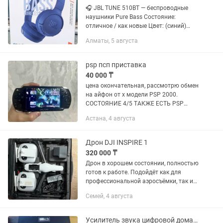
🎧 JBL TUNE 510BT — беспроводные
наушники Pure Bass Состояние:
отличное / как новые Цвет: (синий)
Комплект: наушники, кабель USB-C для
Алматы, 5 августа
зарядки, упаковка 💡 Основное:
Беспроводное подключение по...
psp псп приставка
40 000 ₸
цена окончательная, рассмотрю обмен
на айфон от х модели PSP 2000.
СОСТОЯНИЕ 4/5 ТАКЖЕ ЕСТЬ PSP
STREET - ЦЕНА 38К ЕСТЬ ОТПРАВКА ПО
Астана, 4 августа
ВСЕМ ГОРОДАМ ПО КАЗПОЧТЕ продам
приставку psp fat прошита,...
Дрон DJI INSPIRE 1
320 000 ₸
Дрон в хорошем состоянии, полностью
готов к работе. Подойдёт как для
профессиональной аэросъёмки, так и
для личного использования.
Семей, 4 августа
Характеристики: Съёмка видео в 4K и
Full HD. Камера на 3-осевом...
Усилитель звука цифровой домашний(Авто)AK35, 800Вт, 110-240В,Bluetooth