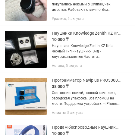
покупались новыми в Сулпак, чек
имеется. Работают отлично, без
зависаний, без глюков. Измерение
Уральск, 5 августа
пульса, шагомер, высотомер, функция
принятия звонка непосредственно на
самих...
Наушники Knowledge Zenith KZ Krila черный
10 000 ₸
Наушники Knowledge Zenith KZ Krila
черный Тип - наушники Вид -
внутриканальные Частота
воспроизведения - 20-40000 Импеданс
Астана, 5 августа
- 36 Ом Чувствительность - 109 дБ Вес -
69 г Тип крепления - крепление на...
Программатор Naviplus PRO3000S NPR6000 NAND/HDD для Apple iPhone/iPad
38 000 ₸
Состояние: новый, полный комплект,
заводская упаковка. Все пломбы на
месте. Поддержка устройств: • iPhone:
4, 4S, 5, 5C, 5S, 6, 6 Plus • iPad: 2, 3, 4, Air,
Алматы, 5 августа
Air 2, Mini 2, Mini 3, Mini 4 Что...
Продам беспроводные наушники JBL TUNE 510 BT PURE BASS
10 000 ₸