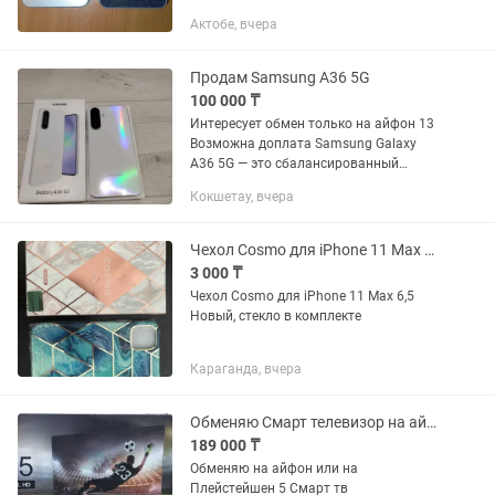
Порты Apple lightning, USB-C, USB
Актобе, вчера
Последние обновления прошивки
можно скачивать на официальном...
Продам Samsung A36 5G
100 000 ₸
Интересует обмен только на айфон 13
Возможна доплата Samsung Galaxy
A36 5G — это сбалансированный
смартфон с премиальным дизайном и
Кокшетау, вчера
с хорошими характеристиками. Есть
поддержка 5G,NFC. Он оснащен...
Чехол Cosmo для iPhone 11 Max 6,5
3 000 ₸
Чехол Cosmo для iPhone 11 Max 6,5
Новый, стекло в комплекте
Караганда, вчера
Обменяю Смарт телевизор на айфон или на Пс 5 или на мопед
189 000 ₸
Обменяю на айфон или на
Плейстейшен 5 Смарт тв