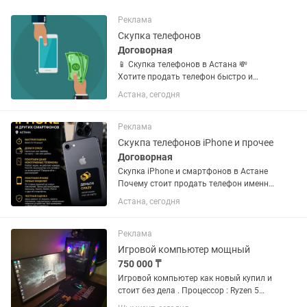
Реклама
Скупка телефонов
Договорная
📱 Скупка телефонов в Астана 💸
Хотите продать телефон быстро и
выгодно? Покупаем новые, б/у и с
Астана, сегодня
дефектами — любых брендов: 📲
iPhone, Samsung, Xiaomi, Huawei, Poco,
Realme и др. 💰 Оценим за 5 минут 💵...
Реклама
Скукпа телефонов iPhone и прочее
Договорная
Скупка iPhone и смартфонов в Астане
Почему стоит продать телефон именно
нам? 🔹 Быстрая оценка — всего 5–10
Астана, сегодня
минут Проверим состояние
устройства, комплектацию и
технические характеристики и сразу...
Реклама
Игровой компьютер мощный
750 000 ₸
Игровой компьютер как новый купил и
стоит без дела . Процессор : Ryzen 5
7500f Оперативка : DDR 5 32 gb