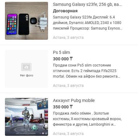
Samsung Galaxy s23fe, 256 gb, варианты ОБМЕНА на IPHONE.
Договорная
Samsung Galaxy S23fe Дисплей: 6.4
дюймов, Dynamic AMOLED, 2340 x 1080
пикселей Процессор: Samsung Exynos
2200 Оперативная память: 8 ГБ
Астана, 3 августа
Встроенная память: 256 ГБ Основная
камера: Тройная 50 МП + 12 МП...
Ps 5 slim
300 000 ₸
Продам сони Ps5 slim состояние
отличное. Есть 2 геймпада Fifa2025
mortal. Обмен на айфон без ремонта
чтоб был
Астана, 3 августа
Аккаунт Pubg mobile
350 000 ₸
Продажа либо обмен . Золотые
костюмы, Х-костюмы кровавый ворон,
феникстра и другие, Lamborghini и
другие авто, 67 прокачанных пушек
Астана, 3 августа
Открытый счетчик м416 М416 Ледник