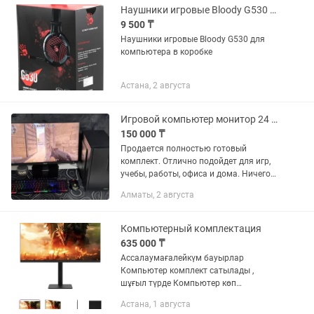
Наушники игровые Bloody G530 для компьютера в коробке
9 500 ₸
Наушники игровые Bloody G530 для
компьютера в коробке
Астана, 2 августа
Игровой компьютер монитор 24 100 Гц Готов к работе
150 000 ₸
Продается полностью готовый
комплект. Отлично подойдет для игр,
учебы, работы, офиса и дома. Ничего
докупать не нужно — подключили и
Алматы, 2 августа
пользуетесь. Характеристики:
Процессор: Xeon Видеокарта: GTX...
Компьютерный комплектация
635 000 ₸
Ассалаумағалейкүм бауырлар
Компьютер комплект сатылады ,
шұғыл түрде Компьютер көп
қолданылмаған, алғалы каропкада тұр
Астана, 1 августа
Сату себебім: оқу ақысын төлеу