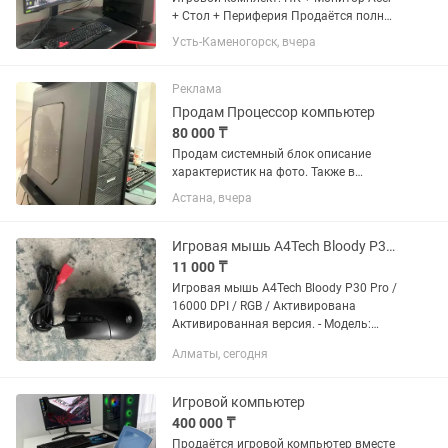
+ Стол + Периферия Продаётся полный
готовый сетап. Всё работает отлично,
Усть-Каменогорск, вчера
никаких проблем нет. Подключил — и
сразу можно играть или работать.
Характеристики...
Реклама
Продам Процессор компьютер
80 000 ₸
Продам системный блок описание
характеристик на фото. Также в
комплекте в подарок идет клавиатура
Астана, вчера
Bloody, игровая мышь Razer и
наушники Steel series. Состояние
хорошее
Игровая мышь A4Tech Bloody P30 Pro / 16000 DPI / RGB / Активирована
11 000 ₸
Игровая мышь A4Tech Bloody P30 Pro /
16000 DPI / RGB / Активирована
Активированная версия. - Модель:
Bloody P30 Pro ACTIVATED - Сенсор:
Алматы, сегодня
Оптический, до 16 000 CPI. 1 мс отклик.
- Свитчи: Light Strike...
Игровой компьютер
400 000 ₸
Продаётся игровой компьютер вместе