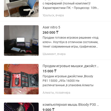
с периферией (полный комплект)!
Характеристики ПК: • Процессор: 10th
Gen Intel(R) Core(TM) i5-10400F •
Уральск, вчера
Материнская плата: GIGABYTE H510M K
V2 • Видеокарта: GeForce...
Aser nitro 5
260 000 ₸
Продам готовое игровое решение «под
ключ». Ноутбук в отличном состоянии,
тянет современные игры, графические
редакторы и монтаж видео благодаря
Шымкент, вчера
мощному процессору 12-го поколения.
Использовался...
Продам игровые мышки ,джойстики
15 000 ₸
Продам игровые джойстики ,Bloody
P81 15000 ,J95s 16000 Не
распечатанные ,в упаковке.Алматы
Алматы, позавчера
компьютерная мышь Bloody P30 pro
9 000 ₸