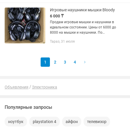
мақсатында Ешқандай ақау жоқ , кез
келген...
Игровые наушники мышки Bloody
6 000 ₸
Продам игровые мышки и наушники в
идеальном состоянии. Цены от 6000 до
8000 на мышки и наушники. По
вопросам звоните.
Тараз, 31 июля
1
2
3
4
Объявления
Электроника
Популярные запросы
ноутбук
playstation 4
айфон
телевизор