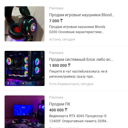
Реклама
Продам игровые наушники Bloody G300
7 000 ₸
Продам игровые наушники Bloody
G300 Основные характеристики
Динамики: 40 мм с неодимовыми
Астана, сегодня
магнитами; мембрана обработана
лазером для высокой точности звука.
Частотный диапазон: 20 Гц – 20...
Реклама
Продам системный блок либо все и сразу
1 800 000 ₸
Пишите в чат каспий,нахожусь не в
регионе,привезу сразу при
необходимости! Цена на системный
Усть-Каменогорск, сегодня
блок. На остальное писать по
отдельности. Процессор Rizen 7
9800x3d Видеокарта Видеокарта
Реклама
Gigabyte...
Продам ПК
400 000 ₸
Видеокарта RTX 4060 Процессор i5
12400F Оперативная память DDR4
Kingston 32 Гб Ssd накопитель на 512