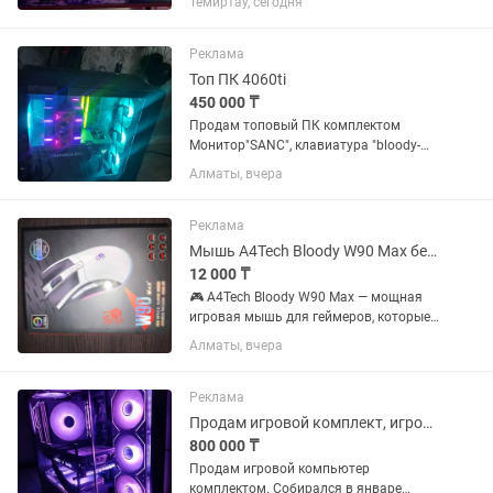
Темиртау, сегодня
Гб Наушники HyperX Cloud II черно-
красный Монитор Sanc 165 Гц на
настольном кронштейне , есть...
Реклама
Топ ПК 4060ti
450 000 ₸
Продам топовый ПК комплектом
Монитор"SANC", клавиатура "bloody-
NARAKA", мышь "bloody", джойстик
Алматы, вчера
"bloody ",комп.стол "Spirit",
кронштейн"Ergonomic", наушники
"razaer black-shark v2" Характеристики...
Реклама
Мышь A4Tech Bloody W90 Max белый
12 000 ₸
🎮 A4Tech Bloody W90 Max — мощная
игровая мышь для геймеров, которые
ценят точность и скорость реакции. ✨
Алматы, вчера
Особенности: - ✅ Оптический сенсор
10000 DPI — для максимальной
чувствительности и...
Реклама
Продам игровой комплект, игровой компьютер, монитор и периферия
800 000 ₸
Продам игровой компьютер
комплектом. Собирался в январе