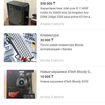
550 000 ₸
Характеристики: intel core i5 11400F
nvidia rtx 3060ti inno 3d kingston fury
DDR4 2x8gb 3200 asus prime h510m-a
HDD 1tb SSD 256gb монитор: Samsung
Атырау, 3 августа
S24A350H (24”, Full HD, TN, 60–75...
Клавиатура
30 000 ₸
Почти новая клавиатура Bloody
коллаборация с Naraka
Актобе, 3 августа
Новые наушники 4Tech Bloody G350
10 000 ₸
Новые наушники 4Tech Bloody G350
Астана, 3 августа