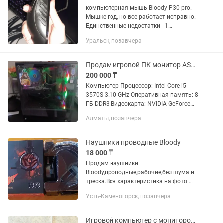
компьютерная мышь Bloody P30 pro.
Мышке год, но все работает исправно.
Единственные недостатки - 1
.Отсутствует одна ножка (на
Уральск, позавчера
перемещение мыши по ковру не
влияет) 2.Немного пыльная в
недоступных без...
Продам игровой ПК монитор ASUS клавиатуру Bloody
200 000 ₸
Компьютер Процессор: Intel Core i5-
3570S 3.10 GHz Оперативная память: 8
ГБ DDR3 Видеокарта: NVIDIA GeForce
GTX 1050 Ti 4 ГБ Накопители: SSD
Алматы, позавчера
AFOX 120 ГБ + HDD Hitachi 1 ТБ
(примерно 932...
Наушники проводные Bloody
18 000 ₸
Продам наушники
Bloody,проводные,рабочие,без шума и
треска.Вся характеристика на фото.
Торг.
Усть-Каменогорск, позавчера
Игровой компьютер с монитором (RTX 3060 Ti и Intel Core i5 11400F)