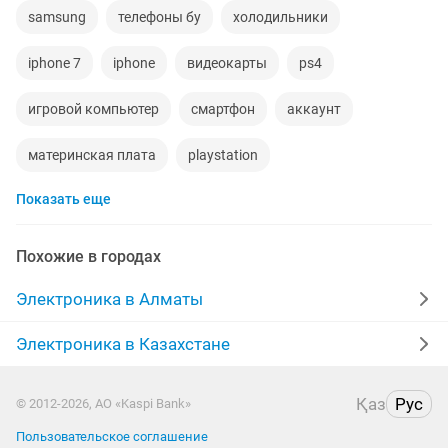
samsung
телефоны бу
холодильники
iphone 7
iphone
видеокарты
ps4
игровой компьютер
смартфон
аккаунт
материнская плата
playstation
Показать еще
стиральная машина
apple watch
беспроводные наушники
наушники
процессор
Похожие в городах
ddr2
xiaomi
компьютер
gtx
пылесос
Электроника в Алматы
ipad 2
колонки
телефон
радиодетали
Электроника в Казахстане
ремонт холодильников
сабвуфер
Қаз
Рус
© 2012-2026, АО «Kaspi Bank»
Пользовательское соглашение