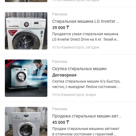
Усть-Каменогорск, сегодня
момента установки.
Реклама
Стиральная машина LG Inverter Direct Drive 6 кг (узкая)
39 000 ₸
Продается узкая стиральная машина
LG Inverter Direct Drive на 6 кг. Тихий и
надежный инверторный двигатель с
Усть-Каменогорск, сегодня
прямым приводом (Direct Drive).
Работает плавно, отлично стирает.
Характеристики и...
Реклама
Скупка стиральных машин
Договорная
Скупка стиральных машин б/у Быстро,
честно, с выездом! Любое состояние:
рабочие, сломанные, некомплект.
Усть-Каменогорск, вчера
Купим по разумной цене!
Реклама
Продажа стиральных машин автомат с гарантией
45 000 ₸
Продам стиральные машины автомат
в отличном состоянии с гарантией.