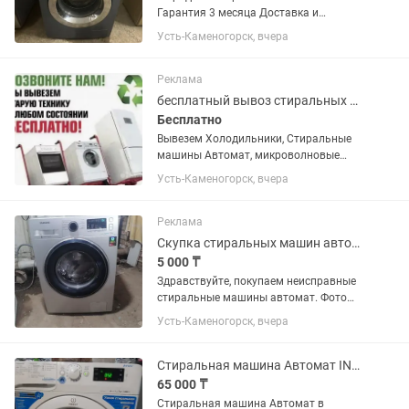
Гарантия 3 месяца Доставка и
установка бесплатно бесплатно Каспи
Усть-Каменогорск, вчера
Ред Каспи рассрочка
Реклама
бесплатный вывоз стиральных машин автомат, холодильников, микроволновок .
Бесплатно
Вывезем Холодильники, Стиральные
машины Автомат, микроволновые
печи, посудомоечные машины и т. д.
Усть-Каменогорск, вчера
ФОТО В . .
Реклама
Скупка стиральных машин автомат
5 000 ₸
Здравствуйте, покупаем неисправные
стиральные машины автомат. Фото
машинок высылайте нам . Сами
Усть-Каменогорск, вчера
вывозим
Стиральная машина Автомат INDESITINNEX на 7 кг. Гарантия. Доставка. .
65 000 ₸
Стиральная машина Автомат в