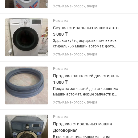
Возможна доставка, подъем на любой
Усть-Каменогорск, вчера
этаж, установка и подключение. Цены
разные от 45000 и выше. Также
принимаем неисправные...
Реклама
Скупка стиральных машин автомат
5 000 ₸
Здравствуйте, осуществляем вывоз
стиральных машин автомат, фото
высылайте , сами вывозим
Усть-Каменогорск, вчера
Реклама
Продажа запчастей для стиральных машин
1 000 ₸
Продажа запчастей для стиральных
машин автомат, новые запчасти в
наличии и на заказ. Богатый
Усть-Каменогорск, вчера
ассортимент, самые низкие цены на
запчасти у нас. В продаже
амортизаторы, УБЛ, манжеты,
Реклама
крестовины,...
Продажа стиральных машин
Договорная
В продаже стиральные машины