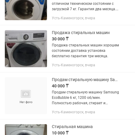
отличном техническом состоянии с
загрузкой 7 кг. Гарантия два месяца.
Доставка до подъезда бесплатно.
Усть-Каменогорск, вчера
Смотрите другие мои объявления.
ПИСАТЬ В .
Продажа стиральных машин
30 000 ₸
Продажа стиральных машин хорошем
состоянии доставка установка
бесплатно гарантия три месяца.
Усть-Каменогорск, вчера
Продам стиральную машину Samsung 6кг
40 000 ₸
Продам стиральную машину Samsung
EcoBubble 6 кг, 1200 об/мин.
Полностью рабочая, стирает и
отжимает отлично. Есть нюанс —
Усть-Каменогорск, вчера
сломана ручка (крутилка) выбора
программ, на работу не влияет.
Внешнее...
Стиральная машина
10 000 ₸