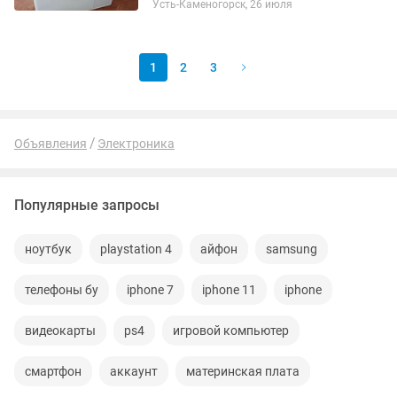
Усть-Каменогорск, 26 июля
1
2
3
Объявления
Электроника
Популярные запросы
ноутбук
playstation 4
айфон
samsung
телефоны бу
iphone 7
iphone 11
iphone
видеокарты
ps4
игровой компьютер
смартфон
аккаунт
материнская плата