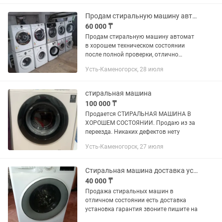
Продам стиральную машину автомат, гарантия, доставка
60 000 ₸
Продам стиральную машину автомат
в хорошем техническом состоянии
после полной проверки, отлично
выполняет все функции. Есть гарантия,
Усть-Каменогорск, 28 июля
доставка по городу, подъем на любой
этаж, установка и...
стиральная машина
100 000 ₸
Продается СТИРАЛЬНАЯ МАШИНА В
ХОРОШЕМ СОСТОЯНИИ. Продаю из за
переезда. Никаких дефектов нету
Усть-Каменогорск, 27 июля
Стиральная машина доставка установка гарантия.
40 000 ₸
Продажа стиральных машин в
отличном состоянии есть доставка
установка гарантия звоните пишите на