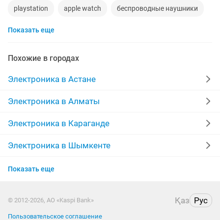
playstation
apple watch
беспроводные наушники
Показать еще
наушники
процессор
ddr2
xiaomi
компьютер
gtx
пылесос
ipad 2
колонки
Похожие в городах
телефон
радиодетали
ремонт холодильников
Электроника в Астане
сабвуфер
iphone 6
Электроника в Алматы
Электроника в Караганде
Электроника в Шымкенте
Электроника в Актобе
Показать еще
Электроника в Таразе
Қаз
Рус
© 2012-2026, АО «Kaspi Bank»
Электроника в Семее
Пользовательское соглашение