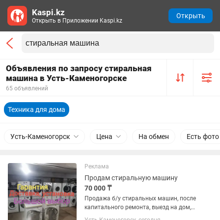
Kaspi.kz
Открыть
Открыть в Приложении Kaspi.kz
Объявления по запросу стиральная
машина в Усть-Каменогорске
65 объявлений
Техника для дома
Усть-Каменогорск
Цена
На обмен
Есть фото
Реклама
Продам стиральную машину
70 000 ₸
Продажа б/у стиральных машин, после
капитального ремонта, выезд на дом,
подключение, гарантия три месяца с