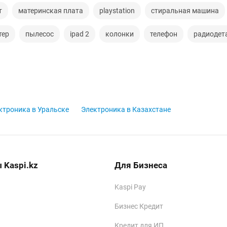
т
материнская плата
playstation
стиральная машина
тер
пылесос
ipad 2
колонки
телефон
радиодет
ктроника в Уральске
Электроника в Казахстане
 Kaspi.kz
Для Бизнеса
Kaspi Pay
Бизнес Кредит
Кредит для ИП