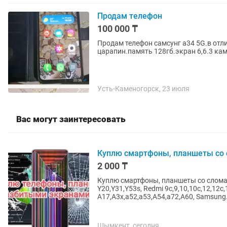
Продам телефон
100 000 ₸
Продам телефон самсунг а34 5G.в отли
царапин.память 128гб.экран 6,6.3 ка
Усть-Каменогорск, 23 июля
Вас могут заинтересовать
Куплю смартфоны, планшеты со
2 000 ₸
Куплю смартфоны, планшеты со сломан
Y20,Y31,Y53s, Redmi 9c,9,10,10c,12,12с,
А17,A3x,a52,a53,A54,a72,A60, Samsung.
Шымкент, сегодня