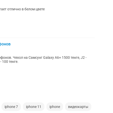
ает отлично в белом цвете
фонов
онов. Чехол на Самсунг Galaxy A6+ 1500 тенге, J2 -
- 100 тенге.
iphone 7
iphone 11
iphone
видеокарты