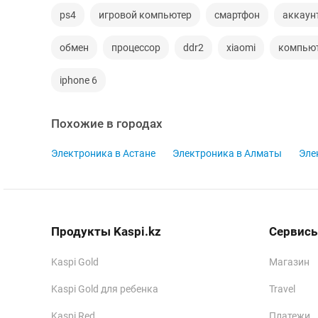
ps4
игровой компьютер
смартфон
аккаун
обмен
процессор
ddr2
xiaomi
компью
iphone 6
Похожие в городах
Электроника в Астане
Электроника в Алматы
Эле
Продукты Kaspi.kz
Сервисы
Kaspi Gold
Магазин
Kaspi Gold для ребенка
Travel
Kaspi Red
Платежи