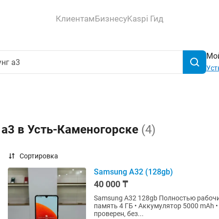
Клиентам
Бизнесу
Kaspi Гид
Мой
Уст
 а3 в Усть-Каменогорске
(4)
Сортировка
Samsung A32 (128gb)
40 000 ₸
Samsung A32 128gb Полностью рабочий, в хорошем состоянии. • Память 128 ГБ • Оперативная
память 4 ГБ • Аккумулятор 5000 mAh • Ка
проверен, без...