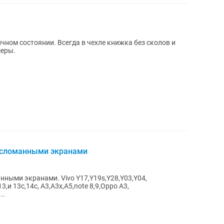
чном состоянии. Всегда в чехле книжка без сколов и
меры.
 сломанными экранами
ными экранами. Vivo Y17,Y19s,Y28,Y03,Y04,
13,и 13с,14c, А3,А3х,А5,note 8,9,Oppo A3,
..