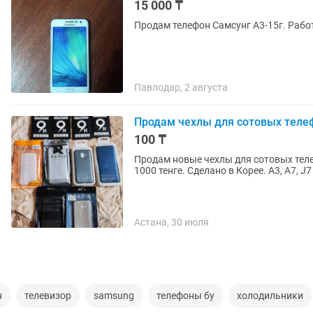
15 000 ₸
Продам телефон Самсунг А3-15г. Работ
Павлодар, 2 августа
Продам чехлы для сотовых теле
100 ₸
Продам новые чехлы для сотовых телеф
1000 тенге. Сделано в Корее. А3, А7, J7 
Астана, 30 июля
н
телевизор
samsung
телефоны бу
холодильники