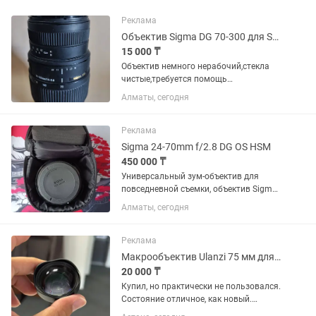
Реклама
Объектив Sigma DG 70-300 для Sony
15 000 ₸
Объектив немного нерабочий,стекла
чистые,требуется помощь
мастера,снимать в принципе можно в
Алматы, сегодня
ручной фокусировке
Реклама
Sigma 24-70mm f/2.8 DG OS HSM
450 000 ₸
Универсальный зум-объектив для
повседневной съемки, объектив Sigma
24-70mm f/2.8 DG OS HSM с креплением
Алматы, сегодня
Canon EF охватывает полезный
диапазон фокусных расстояний от
широкоугольного до портретного,...
Реклама
Макрообъектив Ulanzi 75 мм для смартфона
20 000 ₸
Купил, но практически не пользовался.
Состояние отличное, как новый.
Идеально подходит для макросъемки: