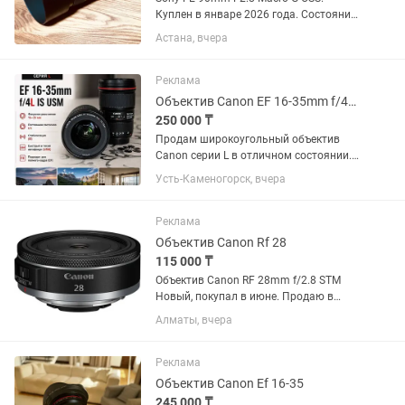
Куплен в январе 2026 года. Состояние
практически нового, без царапин и
Астана, вчера
потертостей. Полный комплект:
коробка, документы, чехол, передняя и
задняя крышки. Использовался...
Реклама
Объектив Canon EF 16-35mm f/4L IS USM
250 000 ₸
Продам широкоугольный объектив
Canon серии L в отличном состоянии.
Canon EF 16-35mm f/4L IS USM.
Усть-Каменогорск, вчера
Отличное состояние, стекла чистые,
грибка и царапин нет. Автофокус и
стабилизация работают идеально....
Реклама
Объектив Canon Rf 28
115 000 ₸
Объектив Canon RF 28mm f/2.8 STM
Новый, покупал в июне. Продаю в
связи ненадобностью.
Алматы, вчера
Реклама
Объектив Canon Ef 16-35
245 000 ₸