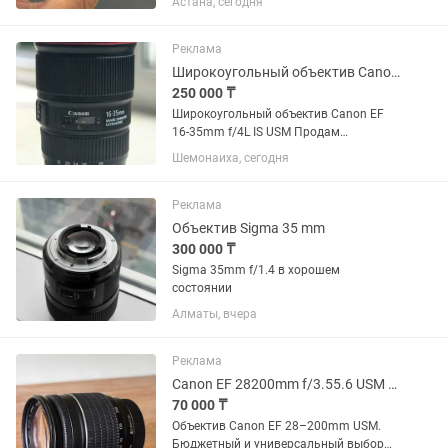
Астана, сегодня
цветы, насекомые, украшения,
предметная съемка. Увеличение 10×,
фокусировка на расстоянии...
Реклама
Широкоугольный объектив Canon EF 16-35mm f/4L IS USM
250 000 ₸
Широкоугольный объектив Canon EF
16-35mm f/4L IS USM Продам
широкоугольный объектив Canon
Шемонаиха, сегодня
серии L в отличном состоянии. Canon
EF 16-35mm f/4L IS USM. Редко
использовался, с момента покупки 1
Реклама
год.
Объектив Sigma 35 mm
300 000 ₸
Sigma 35mm f/1.4 в хорошем
состоянии
Алматы, вчера
Реклама
Canon EF 28200mm f/3.55.6 USM универсальный зум
70 000 ₸
Объектив Canon EF 28–200mm USM.
Бюджетный и универсальный выбор