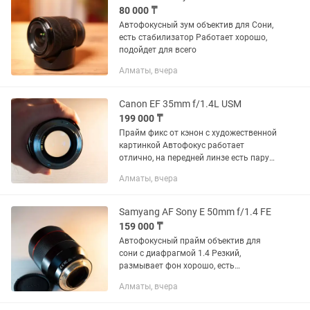
80 000 ₸
Автофокусный зум объектив для Сони,
есть стабилизатор Работает хорошо,
подойдет для всего
Алматы, вчера
Canon EF 35mm f/1.4L USM
199 000 ₸
Прайм фикс от кэнон с художественной
картинкой Автофокус работает
отлично, на передней линзе есть пару
царапин, которые не влияют на
Алматы, вчера
картинку
Samyang AF Sony E 50mm f/1.4 FE
159 000 ₸
Автофокусный прайм объектив для
сони с диафрагмой 1.4 Резкий,
размывает фон хорошо, есть
небольшая вмятина, не влияющая на
Алматы, вчера
работу Так же есть другие объективы,
смотрите в профиле