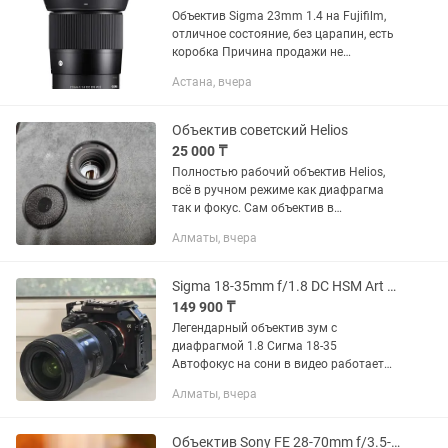
Объектив Sigma 23mm 1.4 на Fujifilm,
отличное состояние, без царапин, есть
коробка Причина продажи не
пользуюсь
Астана, вчера
Объектив советский Helios
25 000 ₸
Полностью рабочий объектив Helios,
всё в ручном режиме как диафрагма
так и фокус. Сам объектив в
идеальном состоянии, все работает,
Алматы, вчера
без царапин. Стоимость 20000 тенге,
плюс есть Переходник на EOS...
Sigma 18-35mm f/1.8 DC HSM Art для Sony
149 900 ₸
Легендарный объектив зум с
диафрагмой 1.8 Сигма 18-35
Автофокус на сони в видео работает
отлично Без переходника - 150к С
Алматы, вчера
переходником - 240к
Объектив Sony FE 28-70mm f/3.5-5.6 OSS