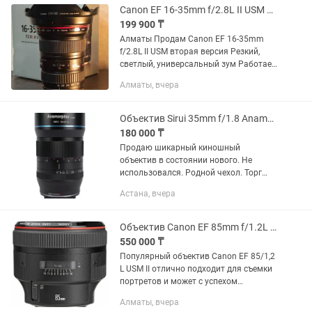
Canon EF 16-35mm f/2.8L II USM Идеал
199 900 ₸
Алматы Продам Canon EF 16-35mm
f/2.8L II USM вторая версия Резкий,
светлый, универсальный зум Работает
идеально Полный комплект
Алматы, вчера
Объектив Sirui 35mm f/1.8 Anamorphic 1.33x для Sony E
180 000 ₸
Продаю шикарный киношный
объектив в состоянии нового. Не
использовался. Родной чехол. Торг
есть, предлагайте цену - подумаем
Астана, вчера
Объектив Sirui 35mm f/1.8 Anamorphic
1.33x для Sony E
Объектив Canon EF 85mm f/1.2L II USM
550 000 ₸
Популярный объектив Canon EF 85/1,2
L USM II отлично подходит для съемки
портретов и может с успехом
использоваться для работы как с
Алматы, вчера
пленочными, так и с цифровыми