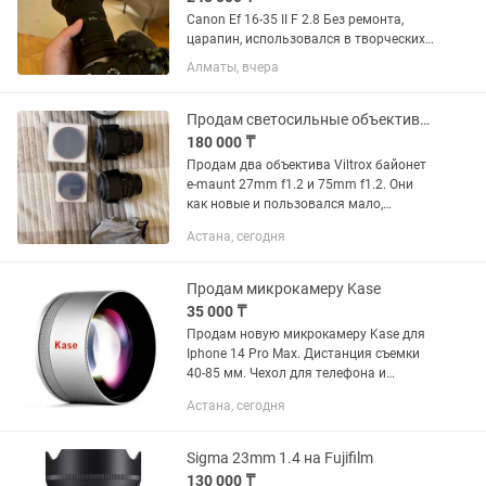
Canon Ef 16-35 II F 2.8 Без ремонта,
царапин, использовался в творческих
целях, в банкетах не был. Состояние
Алматы, вчера
10/10. Торг минимальный. Продаю так
как нужен кэш.
Продам светосильные объективы Viltrox
180 000 ₸
Продам два объектива Viltrox байонет
e-maunt 27mm f1.2 и 75mm f1.2. Они
как новые и пользовался мало,
ходовой тамрон у меня, за каждый
Астана, сегодня
объектив 180к, если оба заберете, то
будет скидка! Коробки и...
Продам микрокамеру Kase
35 000 ₸
Продам новую микрокамеру Kase для
Iphone 14 Pro Max. Дистанция съемки
40-85 мм. Чехол для телефона и
крепление прилагаются
Астана, сегодня
Sigma 23mm 1.4 на Fujifilm
130 000 ₸