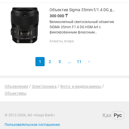
зеркальными камерами Canon.
Модель...
Объектив Sigma 35mm f/1.4 DG для Canon
300 000 ₸
Великолепный светосильный объектив
SIGMA 35mm F1.4 DG HSM Art c
фиксированным фокусным
расстоянием, широким углом обзора и
Алматы, вчера
высококачественными линзами
великолепно справится с ролью
основного...
1
2
3
...
11
Объявления
Электроника
Фото- и видеокамеры
Объективы
Қаз
Рус
© 2012-2026, АО «Kaspi Bank»
Пользовательское соглашение