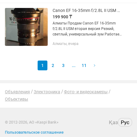
смотрите в профиле
Canon EF 16-35mm f/2.8L II USM Идеал
199 900 ₸
Алматы Продам Canon EF 16-35mm
f/2.8L II USM вторая версия Резкий,
светлый, универсальный зум Работает
идеально Полный комплект
Алматы, вчера
1
2
3
...
11
Объявления
Электроника
Фото- и видеокамеры
Объективы
Қаз
Рус
© 2012-2026, АО «Kaspi Bank»
Пользовательское соглашение