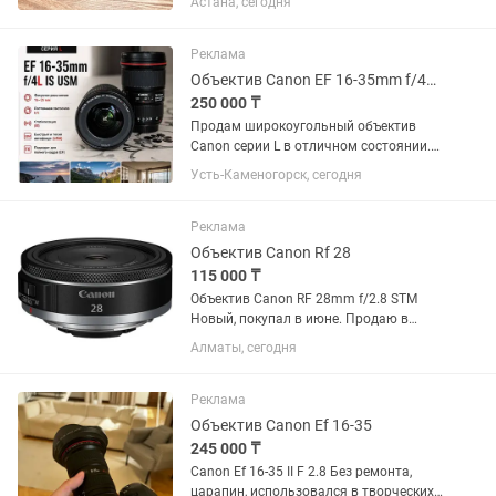
Астана, сегодня
потертостей. Полный комплект:
коробка, документы, чехол, передняя и
задняя крышки. Использовался...
Реклама
Объектив Canon EF 16-35mm f/4L IS USM
250 000 ₸
Продам широкоугольный объектив
Canon серии L в отличном состоянии.
Canon EF 16-35mm f/4L IS USM.
Усть-Каменогорск, сегодня
Отличное состояние, стекла чистые,
грибка и царапин нет. Автофокус и
стабилизация работают идеально....
Реклама
Объектив Canon Rf 28
115 000 ₸
Объектив Canon RF 28mm f/2.8 STM
Новый, покупал в июне. Продаю в
связи ненадобностью.
Алматы, сегодня
Реклама
Объектив Canon Ef 16-35
245 000 ₸
Canon Ef 16-35 II F 2.8 Без ремонта,
царапин, использовался в творческих