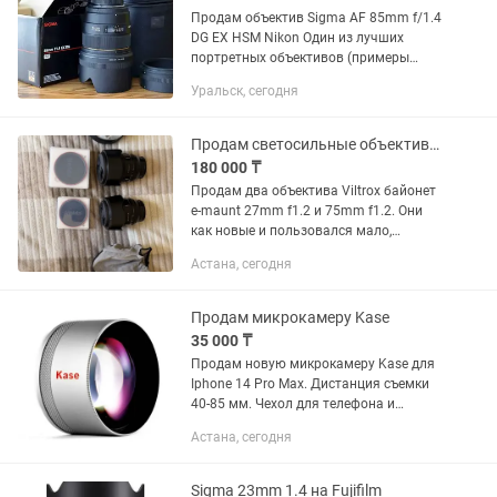
Продам объектив Sigma AF 85mm f/1.4
DG EX HSM Nikon Один из лучших
портретных объективов (примеры
фото прикрепил в объявлении). Резкий,
Уральск, сегодня
светосильный с красивым рисунком
боке. Подходит как для...
Продам светосильные объективы Viltrox
180 000 ₸
Продам два объектива Viltrox байонет
e-maunt 27mm f1.2 и 75mm f1.2. Они
как новые и пользовался мало,
ходовой тамрон у меня, за каждый
Астана, сегодня
объектив 180к, если оба заберете, то
будет скидка! Коробки и...
Продам микрокамеру Kase
35 000 ₸
Продам новую микрокамеру Kase для
Iphone 14 Pro Max. Дистанция съемки
40-85 мм. Чехол для телефона и
крепление прилагаются
Астана, сегодня
Sigma 23mm 1.4 на Fujifilm