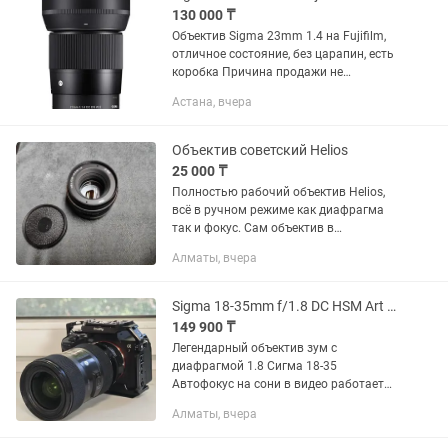
130 000 ₸
Объектив Sigma 23mm 1.4 на Fujifilm,
отличное состояние, без царапин, есть
коробка Причина продажи не
пользуюсь
Астана, вчера
Объектив советский Helios
25 000 ₸
Полностью рабочий объектив Helios,
всё в ручном режиме как диафрагма
так и фокус. Сам объектив в
идеальном состоянии, все работает,
Алматы, вчера
без царапин. Стоимость 20000 тенге,
плюс есть Переходник на EOS...
Sigma 18-35mm f/1.8 DC HSM Art для Sony
149 900 ₸
Легендарный объектив зум с
диафрагмой 1.8 Сигма 18-35
Автофокус на сони в видео работает
отлично Без переходника - 150к С
Алматы, вчера
переходником - 240к