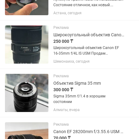
Состояние отличное, как новый.
Идеально подходит для макросъемки:
Астана, сегодня
цветы, насекомые, украшения,
предметная съемка. Увеличение 10×,
фокусировка на расстоянии...
Реклама
Широкоугольный объектив Canon EF 16-35mm f/4L IS USM
250 000 ₸
Широкоугольный объектив Canon EF
16-35mm f/4L IS USM Продам
широкоугольный объектив Canon
Шемонаиха, сегодня
серии L в отличном состоянии. Canon
EF 16-35mm f/4L IS USM. Редко
использовался, с момента покупки 1
Реклама
год.
Объектив Sigma 35 mm
300 000 ₸
Sigma 35mm f/1.4 в хорошем
состоянии
Алматы, вчера
Реклама
Canon EF 28200mm f/3.55.6 USM универсальный зум
70 000 ₸