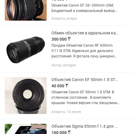
Объектив Canon EF 28–200mm USM.
Бюджетный и универсальный выбор
для начинающих фотографов.
Алматы, вчера
Отличный универсальный объектив
«на каждый день» — перекрывает
большой диапазон фокусных
Обмен объектив в идеальном качестве
расстояний: от...
300 000 ₸
Продам Объектив Canon RF 600mm
f/11 IS STM. Идеально для дальнего
расстояния. Я фотала луну, шикарно
выходит. Характеристики и фото луны
Актау, сегодня
приложила. Луна получается
отчетливо. Объектив в идеальном...
Объектив Canon EF 50mm 1.8 STM. Портретник
40 000 ₸
Объектив Canon EF 50mm 1.8 STM. В
отличном состоянии . В комплекте
крышки. Новая версия стм, бесшумный
фокус, резкий, удобен для видео и на
Алматы, 14 июля
фото тоже. Светосильный. Цена 40.000
Объектив Sigma 85mm f 1.4 для Nikon (F, EF)
160 000 ₸