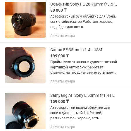
Объектив Sony FE 28-70mm f/3.5-5.6 OSS
80 000 ₸
Автофокусный зум объектив для Сони,
есть стабилизатор Работает хорошо,
подойдет для всего
Алматы, вчера
Canon EF 35mm f/1.4L USM
199 000 ₸
Прайм фикс от кэнон с художественной
картинкой Автофокус работает
отлично, на передней линзе есть пару
царапин, которые не влияют на
Алматы, вчера
картинку
Samyang AF Sony E 50mm f/1.4 FE
159 000 ₸
Автофокусный прайм объектив для
сони с диафрагмой 1.4 Резкий,
размывает фон хорошо, есть
небольшая вмятина, не влияющая на
Алматы, вчера
работу Так же есть другие объективы,