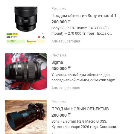
Реклама
Продам объектив Sony e-mount 18-105
200 000 ₸
Sony SELP 18-105mm F4 G OSS (E-
mount) — 270 000 тг, торг Продаю
универсальный объектив Sony 18–105
Алматы, сегодня
F4 G OSS. Отлично подходит для фото и
особенно видео. Постоянная
светосила F4 на всем диапазоне,...
Реклама
Sigma
450 000 ₸
Универсальный зум-объектив для
повседневной съемки, объектив Sigma
24-70mm f/2.8 DG OS HSM с креплением
Алматы, сегодня
Canon EF охватывает полезный
диапазон фокусных расстояний от
широкоугольного до портретного,...
Реклама
ПРОДАМ НОВЫЙ ОБЪЕКТИВ
200 000 ₸
Sony FE 90mm F2.8 Macro G OSS.
Куплен в январе 2026 года. Состояние
практически нового, без царапин и