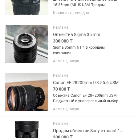
16-35mm f/4L IS USM Продам
широкоугольный объектив Canon
Шемонаиха, сегодня
серии L в отличном состоянии. Canon
EF 16-35mm f/4L IS USM. Редко
использовался, с момента покупки 1
Реклама
год.
Объектив Sigma 35 mm
300 000 ₸
Sigma 35mm f/1.4 в хорошем
состоянии
Алматы, вчера
Реклама
Canon EF 28200mm f/3.55.6 USM универсальный зум
70 000 ₸
Объектив Canon EF 28–200mm USM.
Бюджетный и универсальный выбор
для начинающих фотографов.
Алматы, вчера
Отличный универсальный объектив
«на каждый день» — перекрывает
большой диапазон фокусных
Реклама
расстояний: от...
Продам объектив Sony e-mount 18-105
200 000 ₸