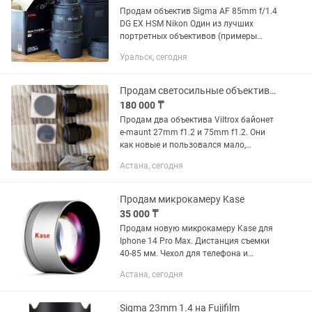
Продам объектив Sigma AF 85mm f/1.4
DG EX HSM Nikon Один из лучших
портретных объективов (примеры
фото прикрепил в объявлении). Резкий,
Уральск, сегодня
светосильный с красивым рисунком
боке. Подходит как для...
Продам светосильные объективы Viltrox
180 000 ₸
Продам два объектива Viltrox байонет
e-maunt 27mm f1.2 и 75mm f1.2. Они
как новые и пользовался мало,
ходовой тамрон у меня, за каждый
Астана, сегодня
объектив 180к, если оба заберете, то
будет скидка! Коробки и...
Продам микрокамеру Kase
35 000 ₸
Продам новую микрокамеру Kase для
Iphone 14 Pro Max. Дистанция съемки
40-85 мм. Чехол для телефона и
крепление прилагаются
Астана, сегодня
Sigma 23mm 1.4 на Fujifilm