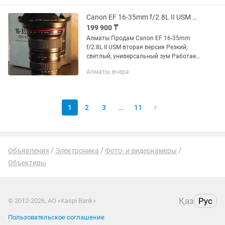
смотрите в профиле
Canon EF 16-35mm f/2.8L II USM Идеал
199 900 ₸
Алматы Продам Canon EF 16-35mm
f/2.8L II USM вторая версия Резкий,
светлый, универсальный зум Работает
идеально Полный комплект
Алматы, вчера
1
2
3
...
11
Объявления
Электроника
Фото- и видеокамеры
Объективы
Қаз
Рус
© 2012-2026, АО «Kaspi Bank»
Пользовательское соглашение