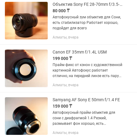
Объектив Sony FE 28-70mm f/3.5-5.6 OSS
80 000 ₸
Автофокусный зум объектив для Сони,
есть стабилизатор Работает хорошо,
подойдет для всего
Алматы, вчера
Canon EF 35mm f/1.4L USM
199 000 ₸
Прайм фикс от кэнон с художественной
картинкой Автофокус работает
отлично, на передней линзе есть пару
царапин, которые не влияют на
Алматы, вчера
картинку
Samyang AF Sony E 50mm f/1.4 FE
159 000 ₸
Автофокусный прайм объектив для
сони с диафрагмой 1.4 Резкий,
размывает фон хорошо, есть
небольшая вмятина, не влияющая на
Алматы, вчера
работу Так же есть другие объективы,