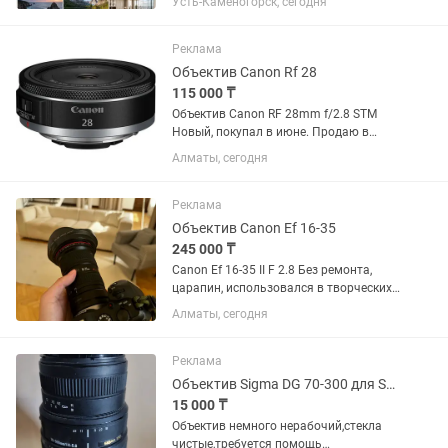
Усть-Каменогорск, сегодня
Отличное состояние, стекла чистые,
грибка и царапин нет. Автофокус и
стабилизация работают идеально....
Реклама
Объектив Canon Rf 28
115 000 ₸
Объектив Canon RF 28mm f/2.8 STM
Новый, покупал в июне. Продаю в
связи ненадобностью.
Алматы, сегодня
Реклама
Объектив Canon Ef 16-35
245 000 ₸
Canon Ef 16-35 II F 2.8 Без ремонта,
царапин, использовался в творческих
целях, в банкетах не был. Состояние
Алматы, сегодня
10/10. Торг минимальный. Продаю так
как нужен кэш.
Реклама
Объектив Sigma DG 70-300 для Sony
15 000 ₸
Объектив немного нерабочий,стекла
чистые,требуется помощь