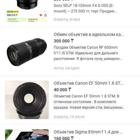
Sony SELP 18-105mm F4 G OSS (E-
mount) — 270 000 тг, торг Продаю
универсальный объектив Sony 18–105
Алматы, вчера
F4 G OSS. Отлично подходит для фото и
особенно видео. Постоянная
светосила F4 на всем диапазоне,...
Обмен объектив в идеальном качестве
300 000 ₸
Продам Объектив Canon RF 600mm
f/11 IS STM. Идеально для дальнего
расстояния. Я фотала луну, шикарно
выходит. Характеристики и фото луны
Актау, сегодня
приложила. Луна получается
отчетливо. Объектив в идеальном...
Объектив Canon EF 50mm 1.8 STM. Портретник
40 000 ₸
Объектив Canon EF 50mm 1.8 STM. В
отличном состоянии . В комплекте
крышки. Новая версия стм, бесшумный
фокус, резкий, удобен для видео и на
Алматы, 14 июля
фото тоже. Светосильный. Цена 40.000
Объектив Sigma 85mm f 1.4 для Nikon (F, EF)
160 000 ₸