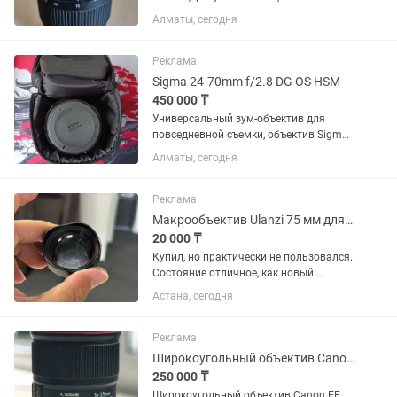
мастера,снимать в принципе можно в
Алматы, сегодня
ручной фокусировке
Реклама
Sigma 24-70mm f/2.8 DG OS HSM
450 000 ₸
Универсальный зум-объектив для
повседневной съемки, объектив Sigma
24-70mm f/2.8 DG OS HSM с креплением
Алматы, сегодня
Canon EF охватывает полезный
диапазон фокусных расстояний от
широкоугольного до портретного,...
Реклама
Макрообъектив Ulanzi 75 мм для смартфона
20 000 ₸
Купил, но практически не пользовался.
Состояние отличное, как новый.
Идеально подходит для макросъемки:
Астана, сегодня
цветы, насекомые, украшения,
предметная съемка. Увеличение 10×,
фокусировка на расстоянии...
Реклама
Широкоугольный объектив Canon EF 16-35mm f/4L IS USM
250 000 ₸
Широкоугольный объектив Canon EF