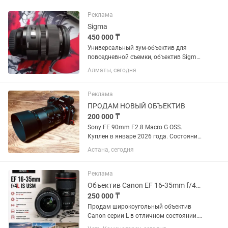
Реклама
Sigma
450 000 ₸
Универсальный зум-объектив для
повседневной съемки, объектив Sigma
24-70mm f/2.8 DG OS HSM с креплением
Алматы, сегодня
Canon EF охватывает полезный
диапазон фокусных расстояний от
широкоугольного до портретного,...
Реклама
ПРОДАМ НОВЫЙ ОБЪЕКТИВ
200 000 ₸
Sony FE 90mm F2.8 Macro G OSS.
Куплен в январе 2026 года. Состояние
практически нового, без царапин и
Астана, сегодня
потертостей. Полный комплект:
коробка, документы, чехол, передняя и
задняя крышки. Использовался...
Реклама
Объектив Canon EF 16-35mm f/4L IS USM
250 000 ₸
Продам широкоугольный объектив
Canon серии L в отличном состоянии.
Canon EF 16-35mm f/4L IS USM.