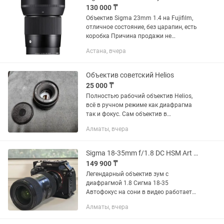
130 000 ₸
Объектив Sigma 23mm 1.4 на Fujifilm,
отличное состояние, без царапин, есть
коробка Причина продажи не
пользуюсь
Астана, вчера
Объектив советский Helios
25 000 ₸
Полностью рабочий объектив Helios,
всё в ручном режиме как диафрагма
так и фокус. Сам объектив в
идеальном состоянии, все работает,
Алматы, вчера
без царапин. Стоимость 20000 тенге,
плюс есть Переходник на EOS...
Sigma 18-35mm f/1.8 DC HSM Art для Sony
149 900 ₸
Легендарный объектив зум с
диафрагмой 1.8 Сигма 18-35
Автофокус на сони в видео работает
отлично Без переходника - 150к С
Алматы, вчера
переходником - 240к