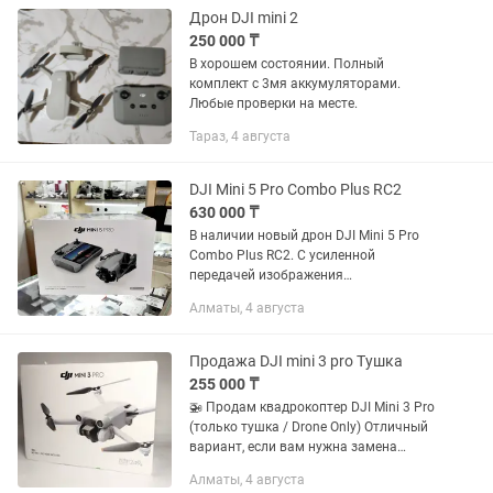
Дрон DJI mini 2
250 000 ₸
В хорошем состоянии. Полный
комплект с 3мя аккумуляторами.
Любые проверки на месте.
Тараз, 4 августа
DJI Mini 5 Pro Combo Plus RC2
630 000 ₸
В наличии новый дрон DJI Mini 5 Pro
Combo Plus RC2. С усиленной
передачей изображения
Запечатанный, не активированный
Алматы, 4 августа
Цена: 630.000тг Отправка в регионы
РК По ценам уточняйте. Пишите в по...
Продажа DJI mini 3 pro Тушка
255 000 ₸
🚁 Продам квадрокоптер DJI Mini 3 Pro
(только тушка / Drone Only) Отличный
вариант, если вам нужна замена
утерянному или поврежденному дрону,
Алматы, 4 августа
либо если у вас уже есть пульт (DJI RC /