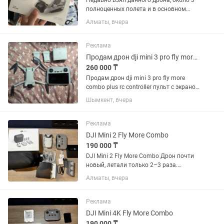
Недавно взял данного дрона, около 3
полноценных полета и в основном
около 10-15 взлет/посадка. В
Алматы, вчера
комплектации: сумка, зарядник, одна
батарея, флеш карта и пульт. Покупал
все за 309 000 сделаю...
Реклама
Продам дрон dji mini 3 pro fly more combo plus
260 000 ₸
Продам дрон dji mini 3 pro fly more
combo plus rc controller пульт с экраном
и две батареи с повышенной
Шымкент, вчера
мощностью все в отличном состоянии
пользовался редко запасные лопасти
и отвертка с сумкой все...
Реклама
DJI Mini 2 Fly More Combo
190 000 ₸
DJI Mini 2 Fly More Combo Дрон почти
новый, летали только 2–3 раза.
Полностью оригинальный DJI, без
Алматы, вчера
ремонтов и скрытых дефектов. Все
функции работают идеально Полный
оригинальный комплект в...
Реклама
DJI Mini 4K Fly More Combo
190 000 ₸