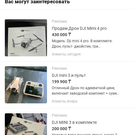
Вас могут заинтересовать
Реклама
Продам Дрон DJI Mimi 4 pro
430 000 ₸
Модель: Dji mini 4 pro. В комплекте:
Дрон, пульт- джойстик, три
аккумулятора, чехол, шнур для
Алматы, сегодня
зарядки, запасные лопасти. Дрон-
использовался 2 раза , состояние как
только куплен. Покупали в Каспий...
Реклама
DJI mini 3 и пульт
199 900 ₸
Отличный Дрон по адекватной цене,
включает заводской комплект + сумку
и флеш память (для фото и видео
Алматы, вчера
записей). Всего около 5-10 полетов,
создает эмоции и качественные
фотографии. Все по...
Реклама
DJI MINI 3 в комплекте
200 000 ₸