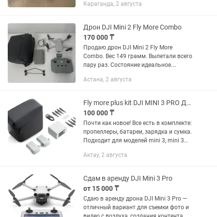
Караганда, 2 августа
увеличенные батарейки, сумка. В
подарок - набор nd фильтров,...
Дрон DJI Mini 2 Fly More Combo
170 000 ₸
Продаю дрон DJI Mini 2 Fly More
Combo. Вес 149 грамм. Вылетали всего
пару раз. Состояние идеальное.
Никаких царапин и потёртостей нет.
Астана, 2 августа
Полный комплект: есть 3 батареи, а
также сумка. Пульт с...
Fly more plus kit DJI MINI 3 PRO Дрон
100 000 ₸
Почти как новое! Все есть в комплекте:
пропеллеры, батареи, зарядка и сумка.
Подходит для моделей mini 3, mini 3
pro и mini 4 pro Дрон
Актау, 2 августа
Сдам в аренду DJI Mini 3 Pro
от 15 000 ₸
Сдаю в аренду дрона DJI Mini 3 Pro —
отличный вариант для съемки фото и
видео с воздуха, создания контента,