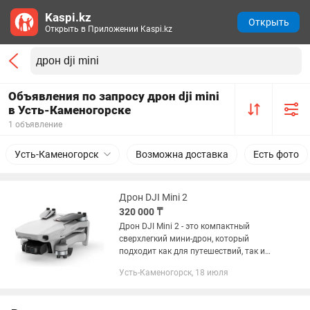
Kaspi.kz
Открыть
Открыть в Приложении Kaspi.kz
Объявления по запросу дрон dji mini
в Усть-Каменогорске
1 объявление
Усть-Каменогорск
Возможна доставка
Есть фото
Дрон DJI Mini 2
320 000 ₸
Дрон DJI Mini 2 - это компактный
сверхлегкий мини-дрон, который
подходит как для путешествий, так и
для записи повседневной жизни.
Усть-Каменогорск, 18 июля
Модель предлагает видео 4K с
частотой 30 к/с, фотографии 12 Мп,
ряд...