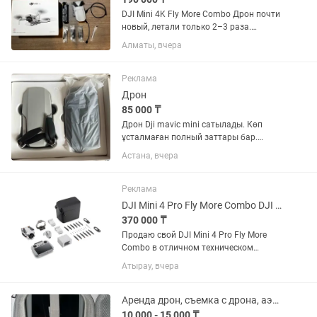
DJI Mini 4K Fly More Combo Дрон почти
новый, летали только 2–3 раза.
Полностью оригинальный DJI, без
Алматы, вчера
ремонтов и скрытых дефектов. Все
функции работают идеально. Полный
оригинальный комплект в...
Реклама
Дрон
85 000 ₸
Дрон Dji mavic mini сатылады. Көп
ұсталмаған полный заттары бар.
Оригинал отверткасына дейін бар.
Астана, вчера
Жағдайы өте жақсы. Зарядка барлығы
бар. Көрем десеңіздер осы телефонда
бар оғанда шықсаңыз болады....
Реклама
DJI Mini 4 Pro Fly More Combo DJI RC 2 3 аккумулятора 256 ГБ
370 000 ₸
Продаю свой DJI Mini 4 Pro Fly More
Combo в отличном техническом
состоянии. ✔ DJI RC 2 (пульт со
Атырау, вчера
встроенным экраном) ✔ 3
оригинальных аккумулятора ✔
Зарядный хаб ✔ Оригинальная сумка
Аренда дрон, съемка с дрона, аэросъемка DJI mini 3
DJI ✔ Карта...
10 000 - 15 000 ₸