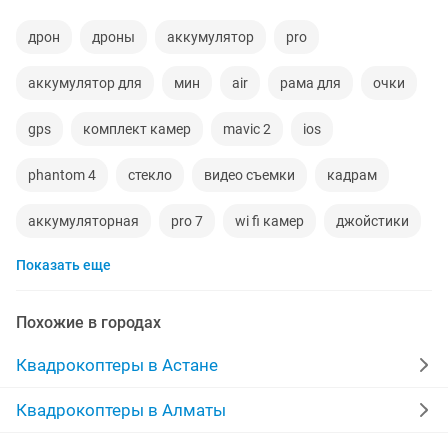
дрон
дроны
аккумулятор
pro
аккумулятор для
мин
air
рама для
очки
gps
комплект камер
mavic 2
ios
phantom 4
стекло
видео съемки
кадрам
аккумуляторная
pro 7
wi fi камер
джойстики
Показать еще
фото видеосъемка
фото видео съемка
зум
фото и видеосъемка
hd камеры
сумка для фото
Похожие в городах
сенсор
мобильные телефон
Квадрокоптеры в Астане
зарядное устройство аккумуляторов
поток 3
Квадрокоптеры в Алматы