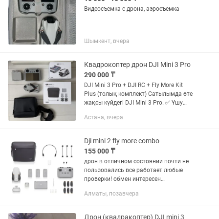
Видеосъемка с дрона, аэросъемка
Шымкент, вчера
Квадрокоптер дрон DJI Mini 3 Pro
290 000 ₸
DJI Mini 3 Pro + DJI RC + Fly More Kit
Plus (толық комплект) Сатылымда өте
жақсы күйдегі DJI Mini 3 Pro. ✅ Ұшу
уақыты – бар болғаны 2,86 сағат ✅ 49
Астана, вчера
ұшу ғана жасаған ✅ Құламаған,
жөндеуде болмаған,...
Dji mini 2 fly more combo
155 000 ₸
дрон в отличном состоянии почти не
пользовались все работает любые
проверки! обмен интересен
АККУМУЛЯТОРА ДВА!
Алматы, позавчера
Дрон (квадракоптер) DJI mini 3