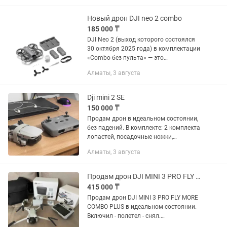
RC-N1 / RC-N2 /...
Новый дрон DJI neo 2 combo
185 000 ₸
DJI Neo 2 (выход которого состоялся
30 октября 2025 года) в комплектации
«Combo без пульта» — это
обновленный селфи-дрон,
Алматы, 3 августа
ориентированный на управление
жестами, голосом или через смартфон.
Главным...
Dji mini 2 SE
150 000 ₸
Продам дрон в идеальном состоянии,
без падений. В комплекте: 2 комплекта
лопастей, посадочные ножки,
крепление для пропеллеров разных
Алматы, 3 августа
типов. Коробка имеется. Обмен не
интересует.
Продам дрон DJI MINI 3 PRO FLY MORE COMBO PLUS
415 000 ₸
Продам дрон DJI MINI 3 PRO FLY MORE
COMBO PLUS в идеальном состоянии.
Включил - полетел - снял.
Комплектация: дрон, пульт с экраном,