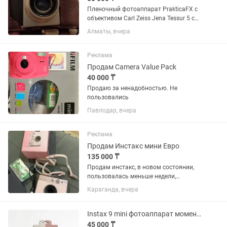
Пленочный фотоаппарат PrakticaFX c
объективом Carl Zeiss Jena Tessur 5 cm,
f, 2,8 . Привезен из Германии в 1952 г.
Алматы, вчера
Футляр и ремень кожаный.
Реклама
Продам Camera Value Pack
40 000 ₸
Продаю за ненадобностью. Не
пользовались
Павлодар, вчера
Реклама
Продам Инстакс мини Евро
135 000 ₸
Продам инстакс, в новом состоянии,
пользовалась меньше недели,
картридж в подарок
Караганда, вчера
Instax 9 mini фотоаппарат моментальной печати
45 000 ₸