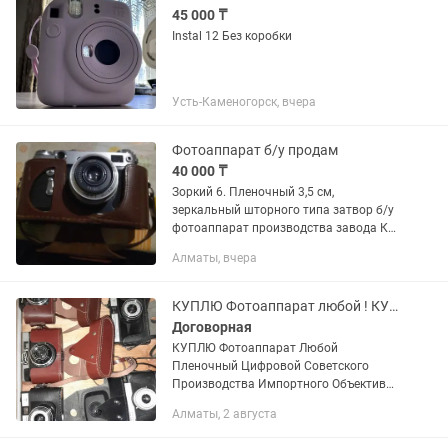
45 000 ₸
Instal 12 Без коробки
Усть-Каменогорск, вчера
Фотоаппарат б/у продам
40 000 ₸
Зоркий 6. Пленочный 3,5 см,
зеркальный шторного типа затвор б/у
фотоаппарат производства завода КМ,
СССР. 1965 года выпуска. Полный
Алматы, вчера
аналог ФЭД 3М и папа Зенитов! 😉.
Надежный. Состояние отличное...
КУПЛЮ Фотоаппарат любой ! КУПЛЮ !
Договорная
КУПЛЮ Фотоаппарат Любой
Пленочный Цифровой Советского
Производства Импортного Объективы
бинокли Оптику Любую !
Алматы, 2 августа