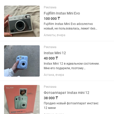
Реклама
Fujifilm Instax Mini Evo
100 000 ₸
Fujifilm Instax Mini Evo абсолютно
новый, не пользовалась, лежит без
дела Полный заводской комплект
Алматы, вчера
Причина продажи: Подарили, но уже
есть аналогичный — Можно печатать
фото как с телефона, так и с...
Реклама
Instax Mini 12
40 000 ₸
Instax Mini 12 в идеальном состоянии.
Мне его подарили, поэтому
пользовалась совсем немного.
Астана, вчера
Работает отлично, без каких-либо
дефектов. Продаю срочно, ТОРГ ЕСТЬ
пишите, отвечаю быстро!
Реклама
Фотоаппарат Instax mini 12
38 000 ₸
Продаю новый фотоаппарат инстакс
12 мини