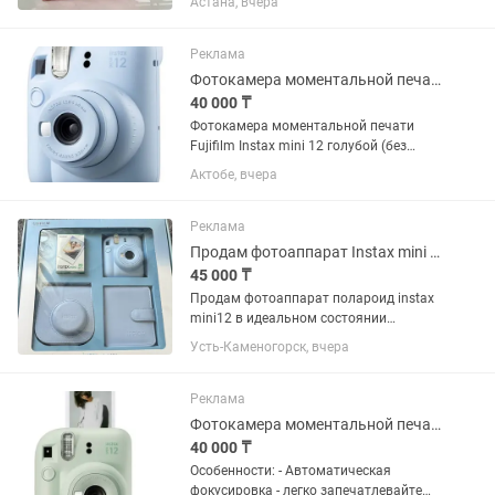
Астана, вчера
Реклама
Фотокамера моментальной печати Fujifilm Instax mini 12 голубой
40 000 ₸
Фотокамера моментальной печати
Fujifilm Instax mini 12 голубой (без
картриджа/пленки) в отличном
Актобе, вчера
состоянии.Прошу писать, а не звонить.
Реклама
Продам фотоаппарат Instax mini 12( 20 картриджей новые) (СРОЧНО!)
45 000 ₸
Продам фотоаппарат полароид instax
mini12 в идеальном состоянии
пользовалась всего 2 раза
Усть-Каменогорск, вчера
Реклама
Фотокамера моментальной печати Fuifilm Instax mini 12 зеленый
40 000 ₸
Особенности: - Автоматическая
фокусировка - легко запечатлевайте