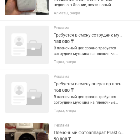
недавно в Японии, почти новый
Алматы, вчера
Реклама
Требуется в смену сотрудник мужчина в пленочный цех на станки
150 000 ₸
В пленочный цех срочно требуется
сотрудник мужчина на пленочные
станки. Опыт не обязательно! Научим
Тараз, вчера
работать на станках. Требования:
честный не пьющий не опаздывать на
работу. Официальное...
Реклама
Требуется в смену оператор пленочных экструдеров
160 000 ₸
В пленочный цех срочно требуется
сотрудник мужчина на пленочные
экструдеры. Опыт не обязательно!
Тараз, вчера
Научим работать на станках.
Требования: честный не пьющий не
опаздывать на работу. Официальное...
Реклама
Пленочный фотоаппарат PrakticazFX.Германия.
50 000 ₸