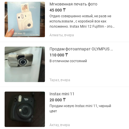
Мгновенная печать фото
45 000 ₸
Отдаю совершенно новый, не разв не
использовали , с коробкой все как
положенно. Instax Mini 12 Fujifilm - это
камера мгновенной печати, которая
Алматы, вчера
позволяет делать фотографии и
немедленно печатать их на...
Продам фотоаппарат OLYMPUS mju-lll 115
110 000 ₸
В отличном состояний
Тараз, вчера
Instax mini 11
20 000 ₸
Продам новую Instax mini 11, черный
цвет
Актау, вчера