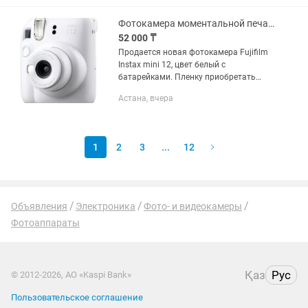
Фотокамера моментальной печати Fujifilm Instax mini 12 белый
52 000 ₸
Продается новая фотокамера Fujifilm
Instax mini 12, цвет белый с
батарейками. Пленку приобретать
отдельно.
Астана, вчера
1
2
3
...
12
Объявления
Электроника
Фото- и видеокамеры
Фотоаппараты
Қаз
Рус
© 2012-2026, АО «Kaspi Bank»
Пользовательское соглашение